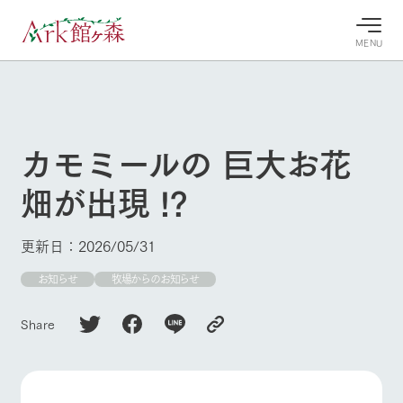
MENU
30°c
/
22°c
30°c
/
22°c
8/8
8/8
2026
2026
(土)
(土)
カモミールの 巨大お花
牧場へ行
よく見られている情報
畑が出現 !?
く
ホーム
今日の牧
イベン
牧場の楽
場・営業
ト/フェ
しみ方
Ark館ヶ森について
更新日：2026/05/31
案内
ア
牧場スタッフが
本日の営業時間
Ark館ヶ森で開
お知らせ
牧場からのお知らせ
季節ごとの楽し
牧場に行く
や牧場の天気、
催しているイベ
み方やシーン別
ガーデンの開花
ント・フェアの
の楽しみ方をナ
Share
状況などを毎日
情報やスケジュ
ビゲート
更新
ール
私たちの取り組み
生産品を見る