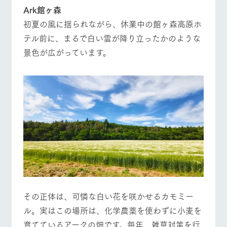
施設・体験情報
Ark館ヶ森
牧場トップ
今日の牧場
牧場の楽しみ方
初夏の風に揺られながら、休業中の館ヶ森高原ホ
ArkFarm Wedding
フラワー
動物とふ
アクティ
ガーデン
れあう
ビティ／
テル前に、まるで白い雲が降り立ったかのような
体験
景色が広がっています。
花のある美しい
触れて、感じ
ツリーハウスや
自然環境の中、
て、学ぶ。館ヶ
イベント/フェア
レストラン/BBQ
フラワーガーデン
お知らせ
各種体験教室な
季節の移り変わ
森の雄大な自然
ど、楽しみなが
りを存分に味わ
なかで動物とふ
ブログ
ら学べる様々な
う
れあう
アクティビティ
お問い合わせ・資料請求
営業時
動物とふれあう
アクティビティ/体験
ショップ/お買い物
生産品カタログ・資料DL
間・料金
レストラ
ショップ
牧場マッ
ン
／お買い
プ
交通アク
English (Google Translate)
物
セス
牧場の生産品を
牧場マップのダ
丹精込めて育て
知り尽くした料
ウンロード
よくいた
だく質問
た生産品をはじ
理人が腕を振
牧場マップを見る
周遊バス
ネットショップ
め、牧場産の逸
い、ビュッフェ
団体のお
品を取り揃えた
スタイルで提供
客様へ
店舗
その正体は、可憐な白い花を咲かせるカモミー
ペットを
ル。実はこの場所は、化学農薬を使わずに小麦を
お連れの
周遊バス
お客様へ
育てているアークの畑です。毎年、雑草対策を行