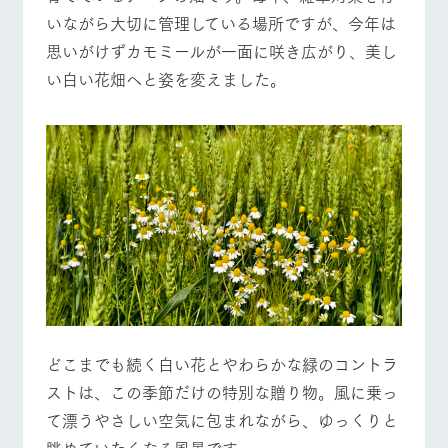
お問い合
牧場内を巡る周
いながら大切に管理している場所ですが、今年は
営業時間・料金
交通アクセス
わせ・資
遊バスのご案内
料請求
思いがけずカモミールが一面に咲き広がり、美し
よくあるご質問
団体のお客様へ
個人情報取扱いについて
い白い花畑へと姿を変えました。
ペットをお連れの
お問い合わせ
お客様へ
どこまでも続く白い花とやわらかな緑のコントラ
ストは、この季節だけの特別な贈り物。風に乗っ
て漂うやさしい空気に包まれながら、ゆっくりと
眺めていたくなる風景です。