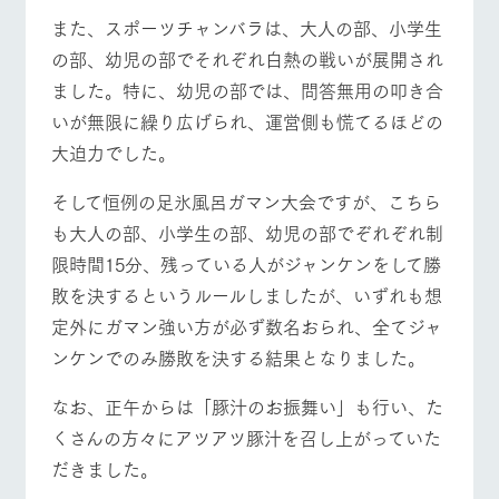
お問い合
牧場内を巡る周
また、スポーツチャンバラは、大人の部、小学生
わせ・資
遊バスのご案内
料請求
の部、幼児の部でそれぞれ白熱の戦いが展開され
個人情報取扱いについて
ました。特に、幼児の部では、問答無用の叩き合
営業時間・料金
交通アクセス
いが無限に繰り広げられ、運営側も慌てるほどの
大迫力でした。
よくあるご質問
団体のお客様へ
そして恒例の足氷風呂ガマン大会ですが、こちら
ペットをお連れの
お問い合わせ
お客様へ
も大人の部、小学生の部、幼児の部でぞれぞれ制
限時間15分、残っている人がジャンケンをして勝
敗を決するというルールしましたが、いずれも想
定外にガマン強い方が必ず数名おられ、全てジャ
ンケンでのみ勝敗を決する結果となりました。
なお、正午からは「豚汁のお振舞い」も行い、た
くさんの方々にアツアツ豚汁を召し上がっていた
だきました。