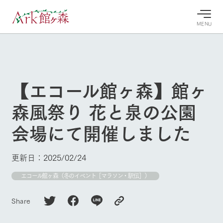
MENU
30°c
/
22°c
30°c
/
22°c
8/7
8/7
2026
2026
(金)
(金)
【エコール館ヶ森】館ヶ
牧場へ行
よく見られている情報
森風祭り 花と泉の公園
く
ホーム
今日の牧
イベン
牧場の楽
会場にて開催しました
場・営業
ト/フェ
しみ方
Ark館ヶ森について
案内
ア
牧場スタッフが
本日の営業時間
Ark館ヶ森で開
季節ごとの楽し
更新日：2025/02/24
牧場に行く
や牧場の天気、
催しているイベ
み方やシーン別
ガーデンの開花
ント・フェアの
の楽しみ方をナ
エコール館ヶ森（冬のイベント［マラソン・駅伝］）
状況などを毎日
情報やスケジュ
ビゲート
更新
ール
私たちの取り組み
Share
生産品を見る