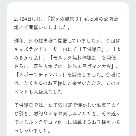
施設・体験情報
ArkFarm Wedding
フラワー
動物とふ
アクティ
2月24日(月)、「館ヶ森風祭り」花と泉の公園会
ガーデン
れあう
ビティ／
場にて開催いたしました。
体験
牧場トップ
今日の牧場
牧場の楽しみ方
花のある美しい
触れて、感じ
ツリーハウスや
自然環境の中、
て、学ぶ。館ヶ
例年、外の駐車場で開催していましたが、今回は
お知らせ
各種体験教室な
季節の移り変わ
森の雄大な自然
キッズランドモーリー内にて「子供縁日」、「よ
ど、楽しみなが
りを存分に味わ
なかで動物とふ
ブログ
ら学べる様々な
う
れあう
みきかせ会」、「モルック無料体験会」を開催、
アクティビティ
お問い合わせ・資料請求
イベント/フェア
レストラン/BBQ
フラワーガーデン
さらに、芝生広場では「足氷風呂ガマン大会」、
営業時
生産品カタログ・資料DL
間・料金
レストラ
ショップ
牧場マッ
「スポーツチャンバラ」を開催しました。会場に
ン
／お買い
プ
交通アク
は、たくさんのお客様にご来場いただき、どのイ
English (Google Translate)
物
セス
牧場の生産品を
牧場マップのダ
ベントも大盛況でした！
動物とふれあう
アクティビティ/体験
ショップ/お買い物
丹精込めて育て
知り尽くした料
ウンロード
よくいた
だく質問
た生産品をはじ
理人が腕を振
子供縁日では、お子様限定で懐かしい駄菓子のく
ネットショップ
め、牧場産の逸
い、ビュッフェ
団体のお
品を取り揃えた
スタイルで提供
じ引き、射的などをお楽しみいただき、その近く
客様へ
店舗
ではモルックやコマ廻しに挑戦するお子様もいら
ペットを
牧場マップを見る
周遊バス
お連れの
っしゃいました。
周遊バス
お客様へ