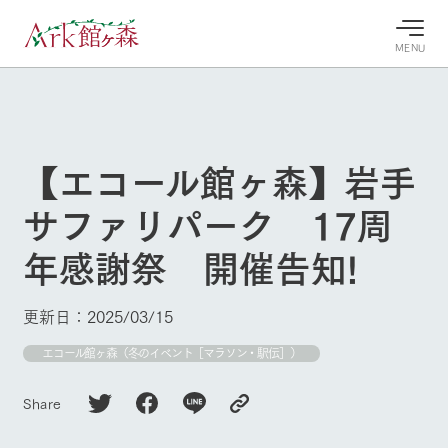
MENU
30°c
/
22°c
30°c
/
22°c
8/9
8/9
2026
2026
(日)
(日)
【エコール館ヶ森】岩手
牧場へ行
よく見られている情報
サファリパーク 17周
く
ホーム
今日の牧
イベン
牧場の楽
年感謝祭 開催告知!
場・営業
ト/フェ
しみ方
Ark館ヶ森について
案内
ア
牧場スタッフが
本日の営業時間
Ark館ヶ森で開
季節ごとの楽し
更新日：2025/03/15
牧場に行く
や牧場の天気、
催しているイベ
み方やシーン別
ガーデンの開花
ント・フェアの
の楽しみ方をナ
エコール館ヶ森（冬のイベント［マラソン・駅伝］）
状況などを毎日
情報やスケジュ
ビゲート
更新
ール
私たちの取り組み
Share
生産品を見る