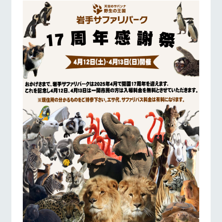
お問い合
牧場内を巡る周
営業時間・料金
交通アクセス
わせ・資
遊バスのご案内
料請求
よくあるご質問
団体のお客様へ
個人情報取扱いについて
ペットをお連れの
お問い合わせ
お客様へ