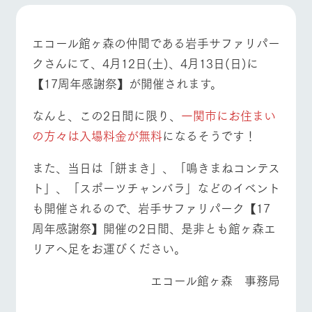
施設・体験情報
牧場トップ
今日の牧場
牧場の楽しみ方
ArkFarm Wedding
フラワー
動物とふ
アクティ
エコール館ヶ森の仲間である岩手サファリパー
ガーデン
れあう
ビティ／
クさんにて、4月12日(土)、4月13日(日)に
体験
花のある美しい
触れて、感じ
【17周年感謝祭】が開催されます。
ツリーハウスや
自然環境の中、
て、学ぶ。館ヶ
お知らせ
イベント/フェア
レストラン/BBQ
フラワーガーデン
各種体験教室な
季節の移り変わ
森の雄大な自然
ど、楽しみなが
りを存分に味わ
なかで動物とふ
なんと、この2日間に限り、
一関市にお住まい
ブログ
ら学べる様々な
う
れあう
の方々は入場料金が無料
になるそうです！
アクティビティ
お問い合わせ・資料請求
営業時
生産品カタログ・資料DL
動物とふれあう
アクティビティ/体験
ショップ/お買い物
また、当日は「餅まき」、「鳴きまねコンテス
間・料金
レストラ
ショップ
牧場マッ
ン
／お買い
プ
ト」、「スポーツチャンバラ」などのイベント
交通アク
English (Google Translate)
物
セス
牧場の生産品を
牧場マップのダ
も開催されるので、岩手サファリパーク【17
丹精込めて育て
知り尽くした料
ウンロード
よくいた
周年感謝祭】開催の2日間、是非とも館ヶ森エ
だく質問
た生産品をはじ
理人が腕を振
牧場マップを見る
周遊バス
ネットショップ
め、牧場産の逸
い、ビュッフェ
リアへ足をお運びください。
団体のお
品を取り揃えた
スタイルで提供
客様へ
店舗
エコール館ヶ森 事務局
ペットを
お連れの
周遊バス
お客様へ