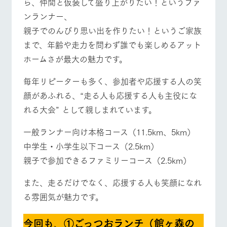
ら、仲間と仮装して盛り上がりたい！というファ
お問い合
牧場内を巡る周
わせ・資
ンランナー、
遊バスのご案内
料請求
親子でのんびり思い出を作りたい！というご家族
個人情報取扱いについて
営業時間・料金
交通アクセス
まで、年齢や走力を問わず誰でも楽しめるアット
ホームさが最大の魅力です。
よくあるご質問
団体のお客様へ
毎年リピーターも多く、参加者や応援する人の笑
ペットをお連れの
お問い合わせ
お客様へ
顔があふれる、“走る人も応援する人も主役にな
れる大会” として親しまれています。
一般ランナー向け本格コース（11.5km、5km）
中学生・小学生以下コース（2.5km）
親子で参加できるファミリーコース（2.5km）
また、走るだけでなく、応援する人も笑顔になれ
る雰囲気が魅力です。
今回も
、
①ごっつおランチ（館ヶ森の