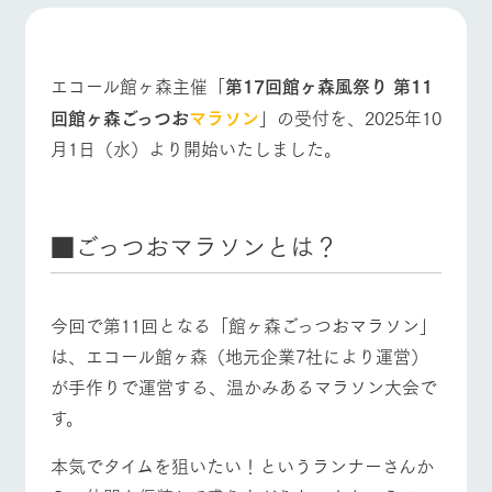
施設・体験情報
ArkFarm Wedding
フラワー
動物とふ
アクティ
ガーデン
れあう
ビティ／
エコール館ヶ森主催「
第17回館ヶ森風祭り 第11
牧場トップ
今日の牧場
牧場の楽しみ方
体験
回館ヶ森ごっつお
マラソン
」の受付を、2025年10
花のある美しい
触れて、感じ
ツリーハウスや
自然環境の中、
て、学ぶ。館ヶ
お知らせ
月1日（水）より開始いたしました。
各種体験教室な
季節の移り変わ
森の雄大な自然
ど、楽しみなが
りを存分に味わ
なかで動物とふ
ブログ
ら学べる様々な
う
れあう
イベント/フェア
レストラン/BBQ
フラワーガーデン
アクティビティ
お問い合わせ・資料請求
■ごっつおマラソンとは？
営業時
生産品カタログ・資料DL
間・料金
レストラ
ショップ
牧場マッ
ン
／お買い
プ
交通アク
English (Google Translate)
物
セス
動物とふれあう
アクティビティ/体験
ショップ/お買い物
牧場の生産品を
牧場マップのダ
今回で第11回となる「館ヶ森ごっつおマラソン」
丹精込めて育て
知り尽くした料
ウンロード
よくいた
は、エコール館ヶ森（地元企業7社により運営）
だく質問
た生産品をはじ
理人が腕を振
ネットショップ
め、牧場産の逸
い、ビュッフェ
が手作りで運営する、温かみあるマラソン大会で
団体のお
品を取り揃えた
スタイルで提供
客様へ
す。
店舗
牧場マップを見る
周遊バス
ペットを
お連れの
本気でタイムを狙いたい！というランナーさんか
周遊バス
お客様へ