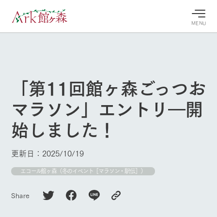
MENU
30°c
/
22°c
30°c
/
22°c
8/7
8/7
2026
2026
(金)
(金)
「第11回館ヶ森ごっつお
牧場へ行
よく見られている情報
マラソン」エントリ―開
く
ホーム
今日の牧
イベン
牧場の楽
始しました！
場・営業
ト/フェ
しみ方
Ark館ヶ森について
案内
ア
牧場スタッフが
本日の営業時間
Ark館ヶ森で開
季節ごとの楽し
更新日：2025/10/19
牧場に行く
や牧場の天気、
催しているイベ
み方やシーン別
ガーデンの開花
ント・フェアの
の楽しみ方をナ
エコール館ヶ森（冬のイベント［マラソン・駅伝］）
状況などを毎日
情報やスケジュ
ビゲート
更新
ール
私たちの取り組み
Share
生産品を見る