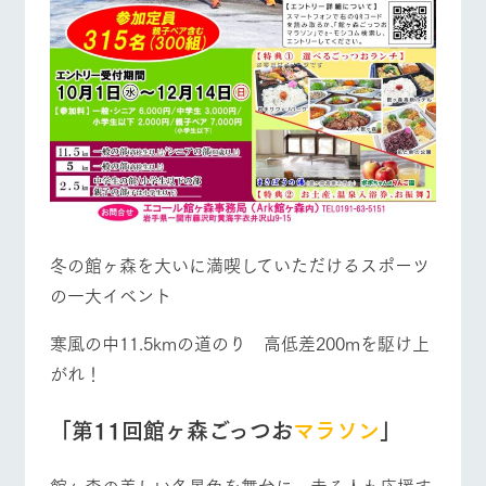
冬の館ヶ森を大いに満喫していただけるスポーツ
の一大イベント
寒風の中11.5kmの道のり 高低差200mを駆け上
がれ！
「第11回館ヶ森ごっつお
マラソン
」
館ヶ森の美しい冬景色を舞台に、走る人も応援す