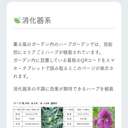
施設・体験情報
牧場トップ
今日の牧場
牧場の楽しみ方
ArkFarm Wedding
フラワー
動物とふ
アクティ
消化器系
ガーデン
れあう
ビティ／
体験
花のある美しい
触れて、感じ
ツリーハウスや
自然環境の中、
て、学ぶ。館ヶ
お知らせ
各種体験教室な
季節の移り変わ
森の雄大な自然
イベント/フェア
レストラン/BBQ
フラワーガーデン
薫る風のガーデン内のハーブガーデンでは、効能
ど、楽しみなが
りを存分に味わ
なかで動物とふ
ブログ
ら学べる様々な
別にエリアごとハーブが植栽されています。
う
れあう
アクティビティ
お問い合わせ・資料請求
ガーデン内に設置している看板のQRコードをスマ
営業時
ホ・タブレットで読み取るとこのページが表示さ
生産品カタログ・資料DL
間・料金
レストラ
ショップ
牧場マッ
動物とふれあう
アクティビティ/体験
ショップ/お買い物
ン
／お買い
プ
れます。
交通アク
English (Google Translate)
物
セス
牧場の生産品を
牧場マップのダ
消化器系の不調に効果が期待できるハーブを植栽
丹精込めて育て
知り尽くした料
ウンロード
よくいた
だく質問
た生産品をはじ
理人が腕を振
ネットショップ
め、牧場産の逸
い、ビュッフェ
団体のお
牧場マップを見る
周遊バス
品を取り揃えた
スタイルで提供
客様へ
店舗
ペットを
お連れの
周遊バス
お客様へ