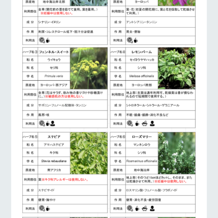
お問い合
牧場内を巡る周
わせ・資
遊バスのご案内
営業時間・料金
交通アクセス
料請求
個人情報取扱いについて
よくあるご質問
団体のお客様へ
ペットをお連れの
お問い合わせ
お客様へ