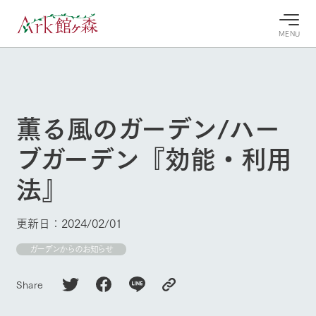
MENU
30°c
/
22°c
30°c
/
22°c
8/9
8/9
2026
2026
(日)
(日)
薫る風のガーデン/ハー
牧場へ行
よく見られている情報
ブガーデン『効能・利用
く
ホーム
今日の牧
イベン
牧場の楽
法』
場・営業
ト/フェ
しみ方
Ark館ヶ森について
案内
ア
牧場スタッフが
本日の営業時間
Ark館ヶ森で開
季節ごとの楽し
更新日：2024/02/01
牧場に行く
や牧場の天気、
催しているイベ
み方やシーン別
ガーデンの開花
ント・フェアの
の楽しみ方をナ
ガーデンからのお知らせ
状況などを毎日
情報やスケジュ
ビゲート
更新
ール
私たちの取り組み
Share
生産品を見る