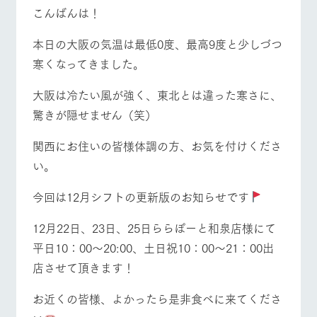
施設・体験情報
牧場トップ
今日の牧場
牧場の楽しみ方
こんばんは！
ArkFarm Wedding
フラワー
動物とふ
アクティ
本日の大阪の気温は最低0度、最高9度と少しづつ
ガーデン
れあう
ビティ／
寒くなってきました。
体験
花のある美しい
触れて、感じ
イベント/フェア
レストラン/BBQ
フラワーガーデン
ツリーハウスや
自然環境の中、
て、学ぶ。館ヶ
大阪は冷たい風が強く、東北とは違った寒さに、
お知らせ
各種体験教室な
季節の移り変わ
森の雄大な自然
驚きが隠せません（笑）
ど、楽しみなが
りを存分に味わ
なかで動物とふ
ブログ
ら学べる様々な
う
れあう
アクティビティ
お問い合わせ・資料請求
関西にお住いの皆様体調の方、お気を付けくださ
動物とふれあう
アクティビティ/体験
ショップ/お買い物
営業時
い。
生産品カタログ・資料DL
間・料金
レストラ
ショップ
牧場マッ
ン
／お買い
プ
交通アク
English (Google Translate)
物
今回は12月シフトの更新版のお知らせです
セス
牧場の生産品を
牧場マップのダ
丹精込めて育て
知り尽くした料
ウンロード
よくいた
牧場マップを見る
周遊バス
12月22日、23日、25日ららぽーと和泉店様にて
だく質問
た生産品をはじ
理人が腕を振
ネットショップ
め、牧場産の逸
い、ビュッフェ
平日10：00～20:00、土日祝10：00～21：00出
団体のお
品を取り揃えた
スタイルで提供
客様へ
店させて頂きます！
店舗
ペットを
お連れの
お近くの皆様、よかったら是非食べに来てくださ
周遊バス
お客様へ
営業時間・料金
交通アクセス