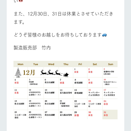
い
お問い合
牧場内を巡る周
わせ・資
遊バスのご案内
料請求
また、12月30日、31日は休業とさせていただき
よくあるご質問
団体のお客様へ
個人情報取扱いについて
ます。
ペットをお連れの
お問い合わせ
お客様へ
どうぞ皆様のお越しをお待ちしております
製造販売部 竹内