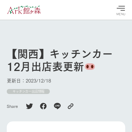
MENU
30°c
/
22°c
30°c
/
22°c
8/8
8/8
2026
2026
(土)
(土)
【関西】キッチンカー
牧場へ行
よく見られている情報
12月出店表更新
く
ホーム
今日の牧
イベン
牧場の楽
場・営業
ト/フェ
しみ方
Ark館ヶ森について
更新日：2023/12/18
案内
ア
牧場スタッフが
本日の営業時間
Ark館ヶ森で開
キッチンカー出店情報
季節ごとの楽し
牧場に行く
や牧場の天気、
催しているイベ
み方やシーン別
ガーデンの開花
ント・フェアの
の楽しみ方をナ
Share
状況などを毎日
情報やスケジュ
ビゲート
更新
ール
私たちの取り組み
生産品を見る