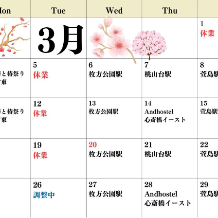
館ヶ森高原豚
牧場マップ
生産品への想
周遊バスのご案内
Arkfarm Wed
営業時間・料金
アクセス
Arkfarm 
ペットをお連れのお客様へ
よくいただく質問