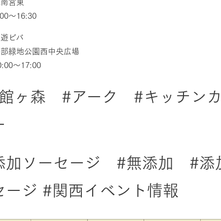
城南宮東
00〜16:30
t’s遊ビバ
服部緑地公園西中央広場
:00〜17:00
牧場に行く
私たちの取
rk館ヶ森 #アーク #キッチン
ー
今日の牧場
育てる
森について
館ヶ森エリアについて
つくる
イベント
つなげる
の想い
添加ソーセージ #無添加 #添
牧場の楽しみ方
循環する
Ark館ヶ森
フラワーガーデン
に向けて
動物とふれあう
セージ #関西イベント情報
生産品を見
アクティビティ・体験
レストラン
トリー映像
生産品一覧
ショップ／お買い物