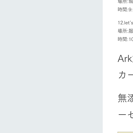
場所:
時間:9:
12.le
場所:
時間:10
ホーム
A
カ
Ark館ヶ
わたしたち
無
1Pでわかる
農業の未来
ー
企業情報
事業一覧
50周年ヒス