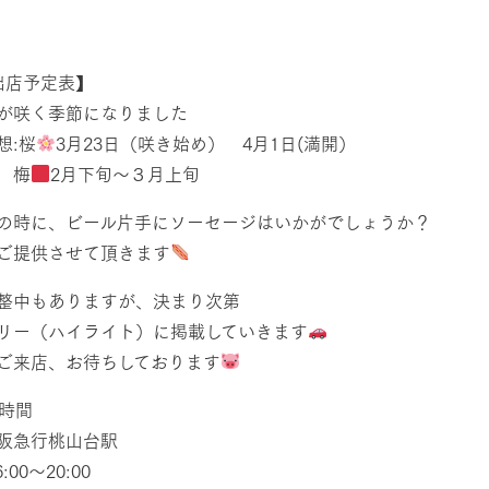
然環境の中、季節の移り変
触れて、感じて、学ぶ。館ヶ森の雄大な
う
なかで動物とふれあう
出店予定表】
レストラン/BBQ
ショップ／お買い物
が咲く季節になりました
り尽くした料理人が腕を振
丹精込めて育てた生産品をはじめ、牧場
想:桜
3月23日（咲き始め） 4月1日(満開）
タイルで提供
逸品を取り揃えた店舗
梅
2月下旬〜３月上旬
リー映像
アクティビティ/体験
の時に、ビール片手にソーセージはいかがでしょうか？
創業50周年を
でのあゆみをま
ご提供させて頂きます
バスのご案内
作いたしまし
トが開きます）
整中もありますが、決まり次第
周遊バス
リー（ハイライト）に掲載していきます
ご来店、お待ちしております
時間
大阪急行桃山台駅
よくあるご質問
団体のお客様へ
ペ
:00〜20:00