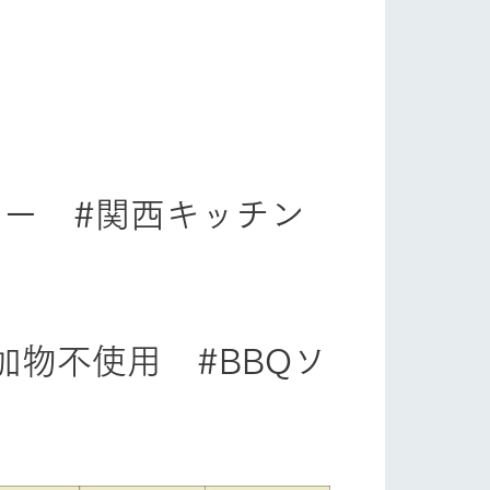
り組み
お知らせ
カー #関西キッチン
ブログ
お問い合わせ・資料請求
生産品カタログ・資料DL
English (Google Translate)
加物不使用 #BBQソ
る