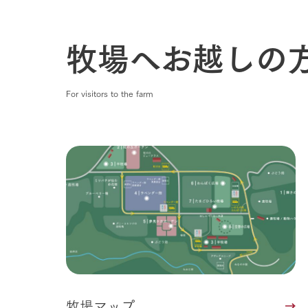
牧場へお越しの
For visitors to the farm
牧場マップ