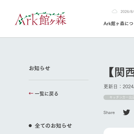
2026/
2026
Ark館ヶ森に
8/8
30°c
/
22°c
2026
(土)
Ark館ヶ森について
私たちの取り組み
生産品を見る
牧場へ行く
よく見られて
【関
お知らせ
今日の牧場
本日の営業時間や
更新日：2024/
花状況などを毎日
一覧に戻る
1Pでわかる A
育てる
館ヶ森高原豚
キッチンカー出
私たちの創業ス
環境を整え、
岩手県館ヶ森地
施設・体験情
Share
事業領域・取り
豊かな命を育む
の中、徹底した
トピックを取り上
しい衛生管理の
わかりやすくご
て育てています。
全てのお知らせ
牧場トップ
フラワーガ