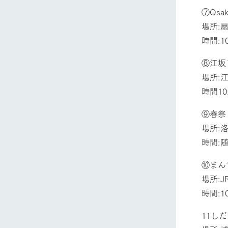
⑦Osak
場所:
時間:10
⑧江坂
場所:
時間10:
⑨春祭
場所:
時間:
⑩まん
場所:
時間:10
11し