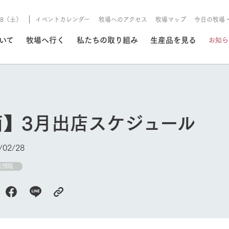
8/8（土）
イベントカレンダー
牧場へのアクセス
牧場マップ
今日の牧場
/8/8（土）
ついて
牧場へ行く
私たちの取り組み
生産品を見る
お知ら
いる情報
西】3月出店スケジュール
・営業案内
イベント/フェア
牧場の天気、ガーデンの開
02/28
Ark館ヶ森で開催しているイベント・フ
更新
情報やスケジュール
rk館ヶ森
わたしたちの想い
つくる
生産品一覧
農業の未来
つなげる
生産品への
店情報
トーリーから、
域の豊かな自然
生きることは食べること。「食
おいしさと安心を、
健やかで笑顔溢れる毎日のため
循環型農業
食を人々に
Ark館ヶ森
報
組みまで、関連
こだわりと、厳
はいのち」の理念に込められた
まっすぐにつくる
に、安全・安心で高品質なもの
持続可能な
未来への輪
族に安心し
げながら1Pで
元、愛情を込め
想いや、農業を未来につなぐた
だけをつくっています。
ている3つ
のだけを作
紹介します。
めの使命をお伝えします。
します。
信念のもと
今日の牧場
ーデン
動物とふれあう