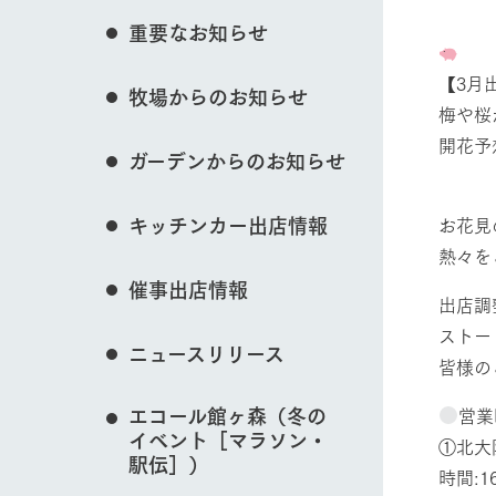
花のある美しい自
重要なお知らせ
わりを存分に味わ
営業時間・料金
【3月
イベント/フェア
牧場からのお知らせ
交通アクセス
レストラン
梅や桜
よくいただく質問
牧場の生産品を知
開花予
ガーデンからのお知らせ
い、ビュッフェス
団体のお客様へ
50周年ヒスト
動物とふれあう
周遊バス
ペットをお連れのお客様へ
キッチンカー出店情報
お花見
アークグループの
記念し、これま
熱々を
お問い合わせ・資料請求
牧場内を巡る周遊
とめた映像を制
催事出店情報
た。（動画サイ
出店調
牧場マップを見る
ストー
ニュースリリース
皆様の
エコール館ヶ森（冬の
営業
イベント［マラソン・
①北
営業時間・料金
交通アクセス
駅伝］）
時間:16