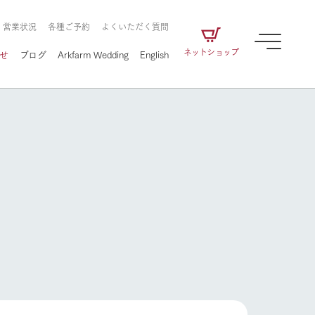
・営業状況
各種ご予約
よくいただく質問
ネットショップ
せ
ブログ
Arkfarm Wedding
English
牧場の楽しみ方
ェアの
牧場スタッフが季節ごとの楽しみ方やシーン
別の楽しみ方をナビゲート
に向けて
想い
企業情報
循環する
をはじめ、私たちが
届け、
の食品はすべて、「家
1972年から時代の変革とともに
この地で挑んできた
農業のために推進し
を描く
て食べさせられるも
歩んできたArk館ヶ森のヒストリ
循環型農業のかたち
の取り組みをご紹介
る」という一貫した
ーや会社概要など、株式会社ア
で作られています。
ークにまつわる情報をご紹介し
牧場の楽しみ方
アクティビティ／体験
ます。