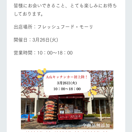
お問い合
皆様にお会いできること、とても楽しみにお待ち
牧場内を巡る周
わせ・資
営業時間・料金
交通アクセス
遊バスのご案内
料請求
しております。
個人情報取扱いについて
よくあるご質問
団体のお客様へ
出店場所：フレッシュフード・モーリ
ペットをお連れの
お問い合わせ
開催日：3月26日(火)
お客様へ
営業時間：10：00～18：00