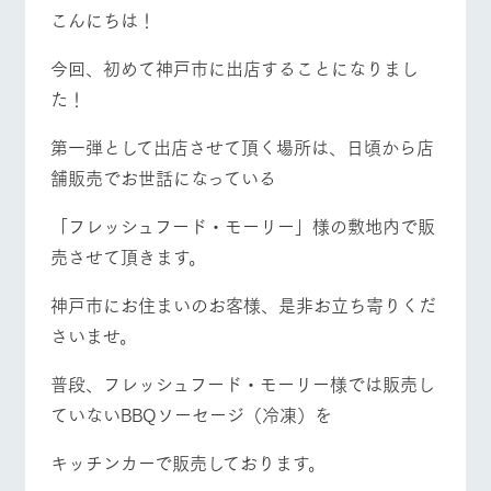
施設・体験情報
こんにちは！
牧場トップ
今日の牧場
牧場の楽しみ方
ArkFarm Wedding
フラワー
動物とふ
アクティ
今回、初めて神戸市に出店することになりまし
ガーデン
れあう
ビティ／
た！
体験
花のある美しい
触れて、感じ
ツリーハウスや
自然環境の中、
て、学ぶ。館ヶ
第一弾として出店させて頂く場所は、日頃から店
お知らせ
各種体験教室な
季節の移り変わ
森の雄大な自然
イベント/フェア
レストラン/BBQ
フラワーガーデン
舗販売でお世話になっている
ど、楽しみなが
りを存分に味わ
なかで動物とふ
ブログ
ら学べる様々な
う
れあう
アクティビティ
お問い合わせ・資料請求
「フレッシュフード・モーリー」様の敷地内で販
営業時
売させて頂きます。
生産品カタログ・資料DL
間・料金
レストラ
ショップ
牧場マッ
動物とふれあう
アクティビティ/体験
ショップ/お買い物
ン
／お買い
プ
交通アク
English (Google Translate)
物
神戸市にお住まいのお客様、是非お立ち寄りくだ
セス
牧場の生産品を
牧場マップのダ
さいませ。
丹精込めて育て
知り尽くした料
ウンロード
よくいた
だく質問
た生産品をはじ
理人が腕を振
ネットショップ
め、牧場産の逸
い、ビュッフェ
普段、フレッシュフード・モーリー様では販売し
牧場マップを見る
周遊バス
団体のお
品を取り揃えた
スタイルで提供
客様へ
ていないBBQソーセージ（冷凍）を
店舗
ペットを
お連れの
キッチンカーで販売しております。
周遊バス
お客様へ