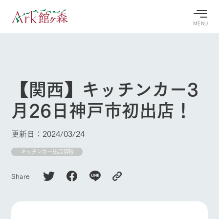
MENU
30°c
/
22°c
30°c
/
22°c
8/10
8/10
2026
2026
(月)
(月)
【関西】キッチンカー3
牧場へ行
よく見られている情報
月26日神戸市初出店！
く
ホーム
今日の牧
イベン
牧場の楽
場・営業
ト/フェ
しみ方
Ark館ヶ森について
更新日：2024/03/24
案内
ア
牧場スタッフが
本日の営業時間
Ark館ヶ森で開
キッチンカー出店情報
季節ごとの楽し
牧場に行く
や牧場の天気、
催しているイベ
み方やシーン別
ガーデンの開花
ント・フェアの
の楽しみ方をナ
Share
状況などを毎日
情報やスケジュ
ビゲート
更新
ール
私たちの取り組み
生産品を見る