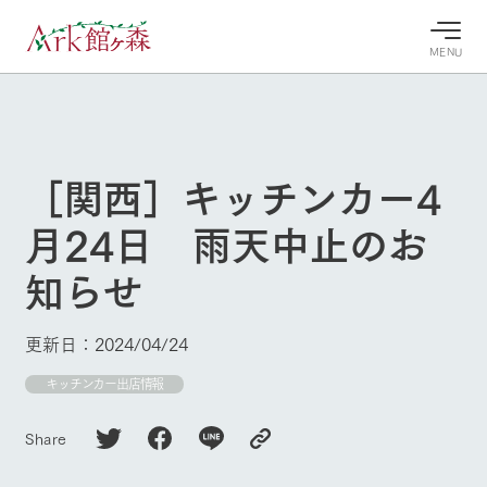
MENU
30°c
/
22°c
30°c
/
22°c
8/7
8/7
2026
2026
(金)
(金)
［関西］キッチンカー4
牧場へ行
よく見られている情報
月24日 雨天中止のお
く
ホーム
今日の牧
イベン
牧場の楽
知らせ
場・営業
ト/フェ
しみ方
Ark館ヶ森について
案内
ア
牧場スタッフが
本日の営業時間
Ark館ヶ森で開
季節ごとの楽し
更新日：2024/04/24
牧場に行く
や牧場の天気、
催しているイベ
み方やシーン別
ガーデンの開花
ント・フェアの
の楽しみ方をナ
キッチンカー出店情報
状況などを毎日
情報やスケジュ
ビゲート
更新
ール
私たちの取り組み
Share
牧場トップ
今日の牧場
牧場の楽しみ方
生産品を見る