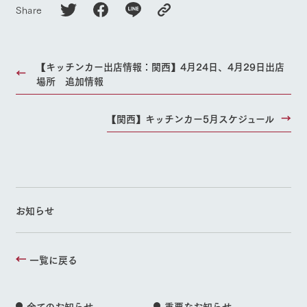
お問い合
Share
よくあるご質問
団体のお客様へ
牧場内を巡る周
わせ・資
遊バスのご案内
料請求
ペットをお連れの
お問い合わせ
お客様へ
個人情報取扱いについて
【キッチンカー出店情報：関西】4月24日、4月29日出店
場所 追加情報
【関西】キッチンカー5月スケジュール
お知らせ
一覧に戻る
全てのお知らせ
重要なお知らせ