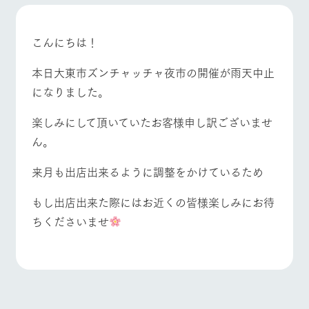
施設・体験情報
ArkFarm Wedding
フラワー
動物とふ
アクティ
こんにちは！
ガーデン
れあう
ビティ／
イベント/フェア
レストラン/BBQ
フラワーガーデン
体験
本日大東市ズンチャッチャ夜市の開催が雨天中止
花のある美しい
触れて、感じ
ツリーハウスや
自然環境の中、
て、学ぶ。館ヶ
になりました。
お知らせ
各種体験教室な
季節の移り変わ
森の雄大な自然
ど、楽しみなが
りを存分に味わ
なかで動物とふ
ブログ
楽しみにして頂いていたお客様申し訳ございませ
ら学べる様々な
う
れあう
動物とふれあう
アクティビティ/体験
ショップ/お買い物
アクティビティ
お問い合わせ・資料請求
ん。
営業時
生産品カタログ・資料DL
間・料金
レストラ
ショップ
牧場マッ
来月も出店出来るように調整をかけているため
ン
／お買い
プ
交通アク
English (Google Translate)
物
セス
牧場マップを見る
周遊バス
もし出店出来た際にはお近くの皆様楽しみにお待
牧場の生産品を
牧場マップのダ
丹精込めて育て
知り尽くした料
ウンロード
よくいた
ちくださいませ
だく質問
た生産品をはじ
理人が腕を振
ネットショップ
め、牧場産の逸
い、ビュッフェ
団体のお
品を取り揃えた
スタイルで提供
客様へ
店舗
ペットを
お連れの
営業時間・料金
交通アクセス
周遊バス
お客様へ