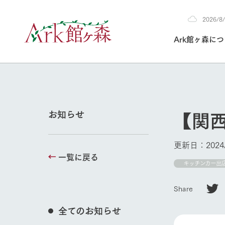
2026/
2026
Ark館ヶ森に
8/7
30°c
/
22°c
2026
(金)
Ark館ヶ森について
私たちの取り組み
生産品を見る
牧場へ行く
よく見られて
【関西
お知らせ
今日の牧場
本日の営業時間や
更新日：2024/
花状況などを毎日
一覧に戻る
1Pでわかる A
育てる
館ヶ森高原豚
キッチンカー出
牧場トップ
私たちの創業ス
環境を整え、
岩手県館ヶ森地
施設・体験情
Share
事業領域・取り
豊かな命を育む
の中、徹底した
トピックを取り上
しい衛生管理の
わかりやすくご
て育てています。
全てのお知らせ
フラワーガ
イベント/フェア