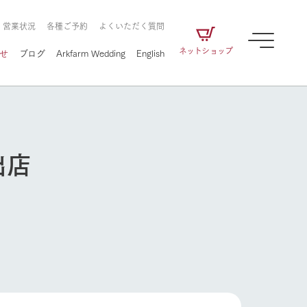
・営業状況
各種ご予約
よくいただく質問
ネットショップ
せ
ブログ
Arkfarm Wedding
English
出店
牧場の楽しみ方
ェアの
牧場スタッフが季節ごとの楽しみ方やシーン
別の楽しみ方をナビゲート
に向けて
想い
企業情報
循環する
牧場の楽しみ方
をはじめ、私たちが
届け、
の食品はすべて、「家
1972年から時代の変革とともに
この地で挑んできた
農業のために推進し
を描く
て食べさせられるも
歩んできたArk館ヶ森のヒストリ
循環型農業のかたち
の取り組みをご紹介
る」という一貫した
ーや会社概要など、株式会社ア
で作られています。
ークにまつわる情報をご紹介し
アクティビティ／体験
ます。
フラワーガーデン