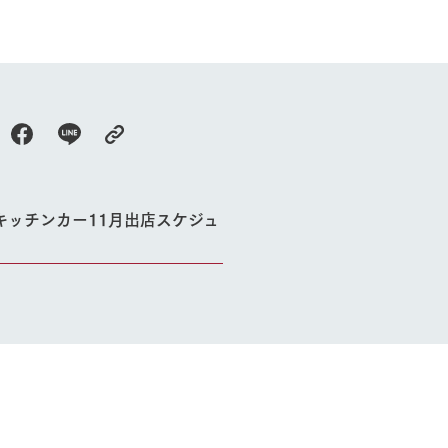
キッチンカー11月出店スケジュ
牧場に行く
私たちの取
今日の牧場
育てる
森について
館ヶ森エリアについて
つくる
イベント
つなげる
の想い
牧場の楽しみ方
循環する