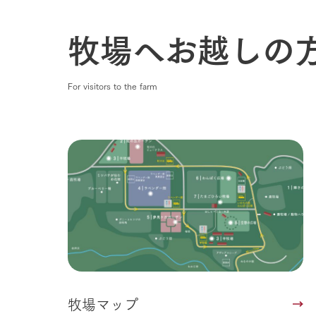
1Pでわかる
農業の未来
牧場へお越しの
企業情報
事業一覧
50周年ヒス
For visitors to the farm
牧場マップ