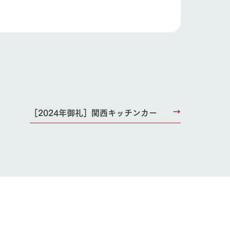
［2024年御礼］関西キッチンカー
り組み
お知らせ
ブログ
お問い合わせ・資料請求
生産品カタログ・資料DL
English (Google Translate)