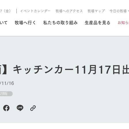
8/7（金）
イベントカレンダー
牧場へのアクセス
牧場マップ
今日の牧場
/8/7（金）
ついて
牧場へ行く
私たちの取り組み
生産品を見る
お知ら
いる情報
】キッチンカー11月17日
・営業案内
イベント/フェア
牧場の天気、ガーデンの開
11/16
Ark館ヶ森で開催しているイベント・フ
更新
情報やスケジュール
rk館ヶ森
わたしたちの想い
つくる
生産品一覧
農業の未来
つなげる
生産品への
店情報
今日の牧場
トーリーから、
域の豊かな自然
生きることは食べること。「食
おいしさと安心を、
健やかで笑顔溢れる毎日のため
循環型農業
食を人々に
Ark館ヶ森
報
組みまで、関連
こだわりと、厳
はいのち」の理念に込められた
まっすぐにつくる
に、安全・安心で高品質なもの
持続可能な
未来への輪
族に安心し
げながら1Pで
元、愛情を込め
想いや、農業を未来につなぐた
だけをつくっています。
ている3つ
のだけを作
紹介します。
めの使命をお伝えします。
します。
信念のもと
ーデン
動物とふれあう
レストラン/BBQ