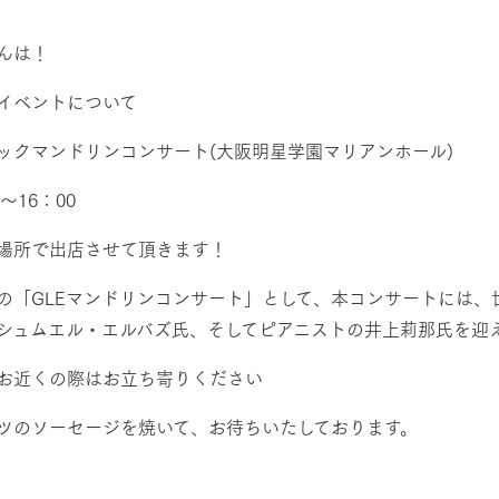
然環境の中、季節の移り変
触れて、感じて、学ぶ。館ヶ森の雄大な
う
なかで動物とふれあう
んは！
ショップ／お買い物
イベントについて
アクティビティ/体験
り尽くした料理人が腕を振
丹精込めて育てた生産品をはじめ、牧場
ックマンドリンコンサート(大阪明星学園マリアンホール)
タイルで提供
逸品を取り揃えた店舗
リー映像
0～16：00
周遊バス
創業50周年を
場所で出店させて頂きます！
でのあゆみをま
バスのご案内
作いたしまし
トが開きます）
の「GLEマンドリンコンサート」として、本コンサートには
シュムエル・エルバズ氏、そしてピアニストの井上莉那氏を迎
よくあるご質問
団体のお客様へ
ペ
お近くの際はお立ち寄りください
ツのソーセージを焼いて、お待ちいたしております。