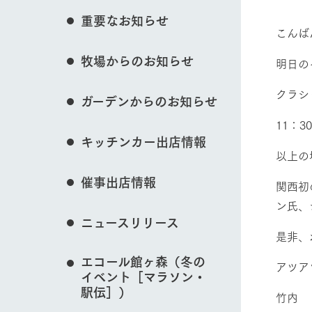
花のある美しい自
重要なお知らせ
わりを存分に味わ
こんば
営業時間・料金
牧場からのお知らせ
交通アクセス
レストラン
明日の
動物とふれあう
よくいただく質問
牧場の生産品を知
クラシ
ガーデンからのお知らせ
い、ビュッフェス
団体のお客様へ
50周年ヒスト
11：3
周遊バス
ペットをお連れのお客様へ
牧場マップを見る
キッチンカー出店情報
アークグループの
以上の
記念し、これま
お問い合わせ・資料請求
牧場内を巡る周遊
とめた映像を制
催事出店情報
た。（動画サイ
関西初
ン氏、
ニュースリリース
営業時間・料金
交通アクセス
是非、
エコール館ヶ森（冬の
アツア
イベント［マラソン・
駅伝］）
竹内