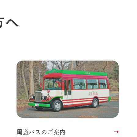
Ark館ヶ森
フラワーガーデン
に向けて
方へ
動物とふれあう
生産品を見
アクティビティ・体験
レストラン
トリー映像
生産品一覧
ショップ／お買い物
館ヶ森高原豚
牧場マップ
生産品への想
周遊バスのご案内
Arkfarm Wed
営業時間・料金
アクセス
Arkfarm 
ペットをお連れのお客様へ
よくいただく質問
周遊バスのご案内