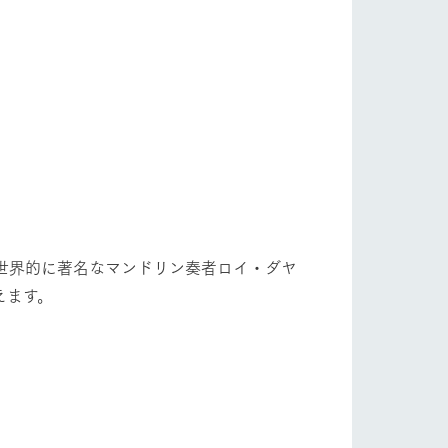
自然
ツリーハウスや各種体験教室など、楽しみな
がら学べる様々なアクティビティ
牧場マップ
ショップ/お買い物
産の
牧場マップのダウンロード
、世界的に著名なマンドリン奏者ロイ・ダヤ
えます。
ットをお連れの
お客様へ
お問い合わせ