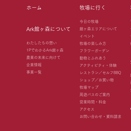
ホーム
牧場に行く
今日の牧場
Ark館ヶ森について
館ヶ森エリアについて
イベント
わたしたちの想い
牧場の楽しみ方
1PでわかるArk館ヶ森
フラワーガーデン
農業の未来に向けて
動物とふれあう
企業情報
アクティビティ・体験
事業一覧
レストラン／セルフBBQ
ショップ／お買い物
牧場マップ
周遊バスのご案内
営業時間・料金
アクセス
お問い合わせ・資料請求