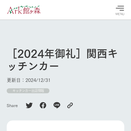
MENU
30°c
/
22°c
30°c
/
22°c
8/9
8/9
2026
2026
(日)
(日)
［2024年御礼］関西キ
牧場へ行
よく見られている情報
ッチンカー
く
ホーム
今日の牧
イベン
牧場の楽
場・営業
ト/フェ
しみ方
Ark館ヶ森について
更新日：2024/12/31
案内
ア
牧場スタッフが
本日の営業時間
Ark館ヶ森で開
キッチンカー出店情報
季節ごとの楽し
牧場に行く
や牧場の天気、
催しているイベ
み方やシーン別
ガーデンの開花
ント・フェアの
の楽しみ方をナ
Share
状況などを毎日
情報やスケジュ
ビゲート
更新
ール
私たちの取り組み
生産品を見る
牧場トップ
今日の牧場
牧場の楽しみ方