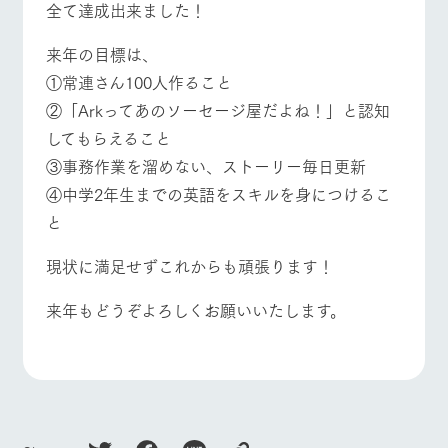
全て達成出来ました！
お問い合
牧場内を巡る周
わせ・資
遊バスのご案内
よくあるご質問
団体のお客様へ
料請求
来年の目標は、
個人情報取扱いについて
ペットをお連れの
①常連さん100人作ること
お問い合わせ
お客様へ
②「Arkってあのソーセージ屋だよね！」と認知
してもらえること
③事務作業を溜めない、ストーリー毎日更新
④中学2年生までの英語をスキルを身につけるこ
と
現状に満足せずこれからも頑張ります！
来年もどうぞよろしくお願いいたします。