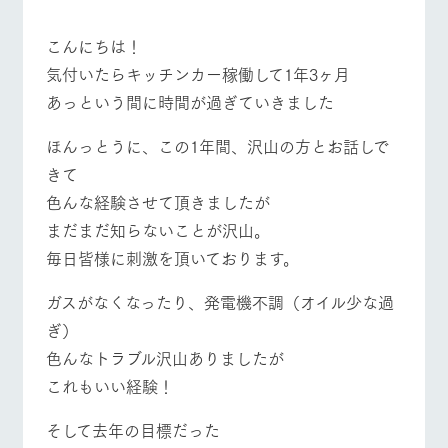
施設・体験情報
こんにちは！
ArkFarm Wedding
フラワー
動物とふ
アクティ
気付いたらキッチンカー稼働して1年3ヶ月
ガーデン
れあう
ビティ／
体験
あっという間に時間が過ぎていきました
イベント/フェア
レストラン/BBQ
フラワーガーデン
花のある美しい
触れて、感じ
ツリーハウスや
自然環境の中、
て、学ぶ。館ヶ
お知らせ
各種体験教室な
ほんっとうに、この1年間、沢山の方とお話しで
季節の移り変わ
森の雄大な自然
ど、楽しみなが
りを存分に味わ
なかで動物とふ
ブログ
きて
ら学べる様々な
う
れあう
アクティビティ
色んな経験させて頂きましたが
お問い合わせ・資料請求
動物とふれあう
アクティビティ/体験
ショップ/お買い物
営業時
まだまだ知らないことが沢山。
生産品カタログ・資料DL
間・料金
レストラ
ショップ
牧場マッ
毎日皆様に刺激を頂いております。
ン
／お買い
プ
交通アク
English (Google Translate)
物
セス
牧場の生産品を
牧場マップのダ
ガスがなくなったり、発電機不調（オイル少な過
丹精込めて育て
知り尽くした料
ウンロード
牧場マップを見る
周遊バス
よくいた
だく質問
た生産品をはじ
ぎ）
理人が腕を振
ネットショップ
め、牧場産の逸
い、ビュッフェ
色んなトラブル沢山ありましたが
団体のお
品を取り揃えた
スタイルで提供
客様へ
店舗
これもいい経験！
ペットを
お連れの
そして去年の目標だった
周遊バス
お客様へ
営業時間・料金
交通アクセス