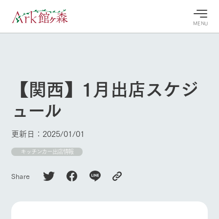
MENU
30°c
/
22°c
30°c
/
22°c
8/9
8/9
2026
2026
(日)
(日)
【関西】1月出店スケジ
牧場へ行
よく見られている情報
ュール
く
ホーム
今日の牧
イベン
牧場の楽
場・営業
ト/フェ
しみ方
Ark館ヶ森について
更新日：2025/01/01
案内
ア
牧場スタッフが
本日の営業時間
Ark館ヶ森で開
キッチンカー出店情報
季節ごとの楽し
牧場に行く
や牧場の天気、
催しているイベ
み方やシーン別
ガーデンの開花
ント・フェアの
の楽しみ方をナ
Share
状況などを毎日
情報やスケジュ
ビゲート
更新
ール
私たちの取り組み
牧場トップ
今日の牧場
牧場の楽しみ方
生産品を見る