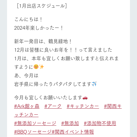
施設・体験情報
［1月出店スケジュール］
ArkFarm Wedding
フラワー
動物とふ
アクティ
こんにちは！
ガーデン
れあう
ビティ／
2024年楽しかったー！
体験
イベント/フェア
レストラン/BBQ
フラワーガーデン
花のある美しい
触れて、感じ
ツリーハウスや
自然環境の中、
て、学ぶ。館ヶ
新年一発目は、鶴見緑地！
お知らせ
各種体験教室な
季節の移り変わ
森の雄大な自然
12月は皆様に良いお年を！！って言えました
ど、楽しみなが
りを存分に味わ
なかで動物とふ
ブログ
ら学べる様々な
う
れあう
1月は、本年も宜しくお願い致しますと伝えれま
アクティビティ
お問い合わせ・資料請求
動物とふれあう
アクティビティ/体験
ショップ/お買い物
すように
営業時
生産品カタログ・資料DL
間・料金
レストラ
ショップ
牧場マッ
あ、今月は
ン
／お買い
プ
交通アク
岩手県に帰ったりパタパタしてます
English (Google Translate)
物
セス
牧場の生産品を
牧場マップのダ
牧場マップを見る
周遊バス
丹精込めて育て
知り尽くした料
ウンロード
よくいた
今月も宜しくお願いいたします
だく質問
た生産品をはじ
理人が腕を振
#Ark館ヶ森
#アーク
#キッチンカー
#関西キ
ネットショップ
め、牧場産の逸
い、ビュッフェ
団体のお
品を取り揃えた
スタイルで提供
客様へ
ッチンカー
店舗
#無添加ソーセージ
#無添加
#添加物不使用
ペットを
お連れの
#BBQソーセージ
#関西イベント情報
周遊バス
お客様へ
営業時間・料金
交通アクセス