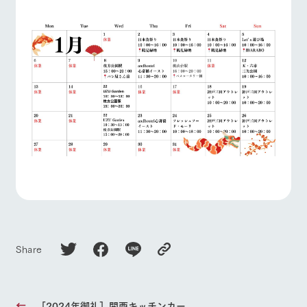
お問い合
牧場内を巡る周
わせ・資
よくあるご質問
団体のお客様へ
遊バスのご案内
料請求
個人情報取扱いについて
ペットをお連れの
お問い合わせ
お客様へ
Share
［2024年御礼］関西キッチンカー