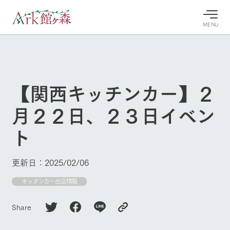
MENU
30°c
/
22°c
30°c
/
22°c
8/8
8/8
2026
2026
(土)
(土)
【関西キッチンカー】２
牧場へ行
よく見られている情報
月２２日、２３日イベン
く
ホーム
今日の牧
イベン
牧場の楽
ト
場・営業
ト/フェ
しみ方
Ark館ヶ森について
案内
ア
牧場スタッフが
本日の営業時間
Ark館ヶ森で開
季節ごとの楽し
更新日：2025/02/06
牧場に行く
や牧場の天気、
催しているイベ
み方やシーン別
ガーデンの開花
ント・フェアの
の楽しみ方をナ
キッチンカー出店情報
状況などを毎日
情報やスケジュ
ビゲート
更新
ール
私たちの取り組み
Share
生産品を見る