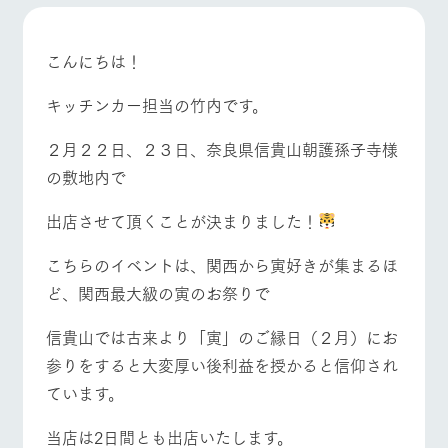
施設・体験情報
牧場トップ
今日の牧場
牧場の楽しみ方
ArkFarm Wedding
フラワー
動物とふ
アクティ
こんにちは！
ガーデン
れあう
ビティ／
体験
キッチンカー担当の竹内です。
花のある美しい
触れて、感じ
ツリーハウスや
自然環境の中、
て、学ぶ。館ヶ
お知らせ
イベント/フェア
レストラン/BBQ
フラワーガーデン
各種体験教室な
季節の移り変わ
森の雄大な自然
２月２２日、２３日、奈良県信貴山朝護孫子寺様
ど、楽しみなが
りを存分に味わ
なかで動物とふ
ブログ
の敷地内で
ら学べる様々な
う
れあう
アクティビティ
お問い合わせ・資料請求
出店させて頂くことが決まりました！
営業時
生産品カタログ・資料DL
間・料金
レストラ
ショップ
牧場マッ
動物とふれあう
アクティビティ/体験
ショップ/お買い物
ン
／お買い
プ
こちらのイベントは、関西から寅好きが集まるほ
交通アク
English (Google Translate)
物
セス
ど、関西最大級の寅のお祭りで
牧場の生産品を
牧場マップのダ
丹精込めて育て
知り尽くした料
ウンロード
よくいた
だく質問
た生産品をはじ
理人が腕を振
信貴山では古来より「寅」のご縁日（２月）にお
ネットショップ
め、牧場産の逸
牧場マップを見る
周遊バス
い、ビュッフェ
団体のお
参りをすると大変厚い後利益を授かると信仰され
品を取り揃えた
スタイルで提供
客様へ
店舗
ています。
ペットを
お連れの
周遊バス
お客様へ
当店は2日間とも出店いたします。