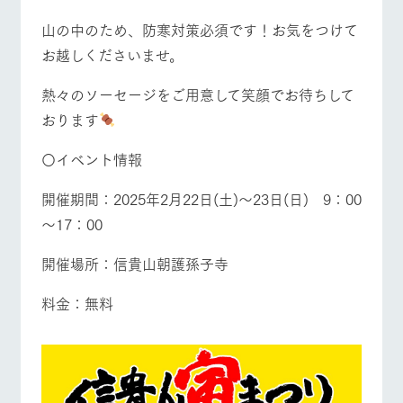
お問い合
牧場内を巡る周
わせ・資
営業時間・料金
交通アクセス
山の中のため、防寒対策必須です！お気をつけて
遊バスのご案内
料請求
お越しくださいませ。
個人情報取扱いについて
よくあるご質問
団体のお客様へ
熱々のソーセージをご用意して笑顔でお待ちして
ペットをお連れの
お問い合わせ
お客様へ
おります
〇イベント情報
開催期間：2025年2月22日(土)～23日(日) 9：00
～17：00
開催場所：信貴山朝護孫子寺
料金：無料