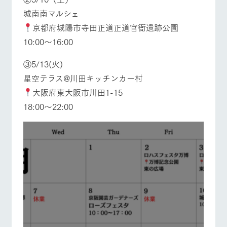
お問い合
営業時間・料金
交通アクセス
牧場内を巡る周
城南南マルシェ
わせ・資
遊バスのご案内
料請求
京都府城陽市寺田正道正道官衙遺跡公園
よくあるご質問
団体のお客様へ
個人情報取扱いについて
10:00〜16:00
ペットをお連れの
お問い合わせ
お客様へ
③5/13(火)
星空テラス@川田キッチンカー村
大阪府東大阪市川田1-15
18:00〜22:00