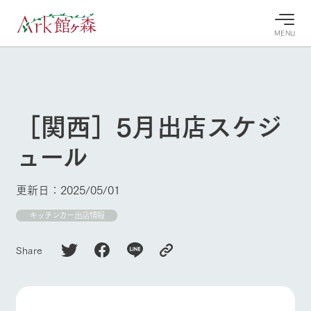
MENU
30°c
/
22°c
30°c
/
22°c
8/7
8/7
2026
2026
(金)
(金)
［関西］5月出店スケジ
牧場へ行
よく見られている情報
ュール
く
ホーム
今日の牧
イベン
牧場の楽
場・営業
ト/フェ
しみ方
Ark館ヶ森について
更新日：2025/05/01
案内
ア
牧場スタッフが
本日の営業時間
Ark館ヶ森で開
キッチンカー出店情報
季節ごとの楽し
牧場に行く
や牧場の天気、
催しているイベ
み方やシーン別
ガーデンの開花
ント・フェアの
の楽しみ方をナ
Share
状況などを毎日
情報やスケジュ
ビゲート
更新
ール
私たちの取り組み
生産品を見る