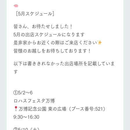
施設・体験情報
牧場トップ
今日の牧場
牧場の楽しみ方
［5月スケジュール］
ArkFarm Wedding
フラワー
動物とふ
アクティ
ガーデン
れあう
ビティ／
皆さん、お待たせしました！
体験
花のある美しい
触れて、感じ
5月の出店スケジュールになります
イベント/フェア
レストラン/BBQ
フラワーガーデン
ツリーハウスや
自然環境の中、
て、学ぶ。館ヶ
お知らせ
各種体験教室な
是非家からお近くの際はご来店ください
季節の移り変わ
森の雄大な自然
ど、楽しみなが
りを存分に味わ
なかで動物とふ
ブログ
皆様のお越しをお待ちしております！
ら学べる様々な
う
れあう
アクティビティ
お問い合わせ・資料請求
以下は書ききれなかった出店場所を記載していま
営業時
動物とふれあう
アクティビティ/体験
ショップ/お買い物
生産品カタログ・資料DL
間・料金
レストラ
ショップ
牧場マッ
す
ン
／お買い
プ
交通アク
English (Google Translate)
物
セス
牧場の生産品を
牧場マップのダ
丹精込めて育て
知り尽くした料
ウンロード
よくいた
①5/2〜6
だく質問
た生産品をはじ
理人が腕を振
牧場マップを見る
周遊バス
ロハスフェスタ万博
ネットショップ
め、牧場産の逸
い、ビュッフェ
団体のお
品を取り揃えた
スタイルで提供
客様へ
万博記念公園 東の広場（ブース番号:521）
店舗
9:30〜16:30
ペットを
お連れの
周遊バス
お客様へ
②5/10（土）