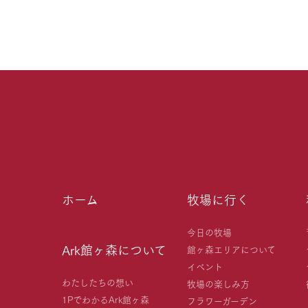
ホーム
牧場に行く
今日の牧場
Ark館ヶ森について
館ヶ森エリアについて
イベント
わたしたちの想い
牧場の楽しみ方
1PでわかるArk館ヶ森
フラワーガーデン