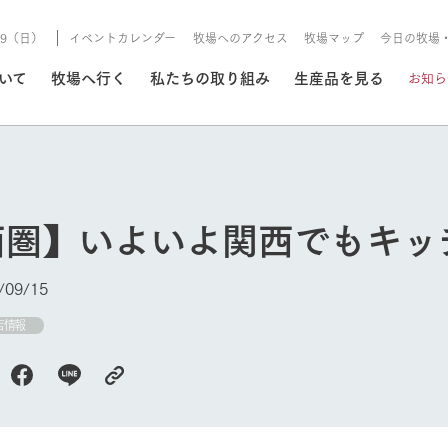
8/9（日）
イベントカレンダー
牧場へのアクセス
牧場マップ
今日の牧場
/8/9（日）
ついて
牧場へ行く
私たちの取り組み
生産品を見る
お知ら
いる情報
西圏】いよいよ関西でもキッ
・営業案内
イベント/フェア
牧場の天気、ガーデンの開
09/15
Ark館ヶ森で開催しているイベント・フ
更新
情報やスケジュール
rk館ヶ森
わたしたちの想い
つくる
生産品一覧
農業の未来
つなげる
生産品への
店情報
トーリーから、
域の豊かな自然
生きることは食べること。「食
おいしさと安心を、
健やかで笑顔溢れる毎日のため
循環型農業
食を人々に
Ark館ヶ森
報
組みまで、関連
こだわりと、厳
はいのち」の理念に込められた
まっすぐにつくる
に、安全・安心で高品質なもの
持続可能な
未来への輪
族に安心し
今日の牧場
げながら1Pで
元、愛情を込め
想いや、農業を未来につなぐた
だけをつくっています。
ている3つ
のだけを作
紹介します。
めの使命をお伝えします。
します。
信念のもと
ーデン
動物とふれあう