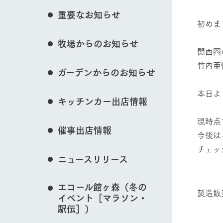
花のある美しい自
重要なお知らせ
イベント/フェア
わりを存分に味わ
初めま
営業時間・料金
牧場からのお知らせ
交通アクセス
レストラン
関西圏
よくいただく質問
牧場の生産品を知
竹内亜
動物とふれあう
ガーデンからのお知らせ
い、ビュッフェス
団体のお客様へ
50周年ヒスト
本日よ
周遊バス
ペットをお連れのお客様へ
キッチンカー出店情報
アークグループの
記念し、これま
お問い合わせ・資料請求
牧場内を巡る周遊
現時点
牧場マップを見る
とめた映像を制
催事出店情報
た。（動画サイ
今後は
チェッ
ニュースリリース
■
営業時間・料金
交通アクセス
エコール館ヶ森（冬の
製造販
イベント［マラソン・
駅伝］）