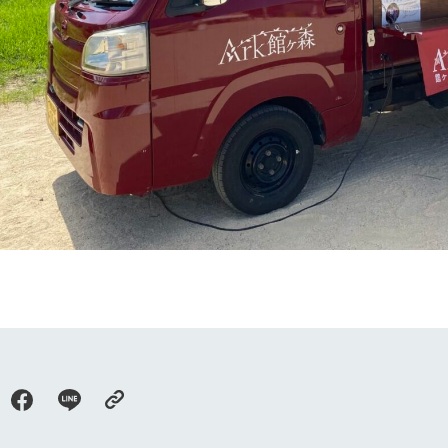
牧場に行く
私たちの取
今日の牧場
育てる
森について
館ヶ森エリアについて
つくる
イベント
つなげる
の想い
牧場の楽しみ方
循環する
Ark館ヶ森
フラワーガーデン
に向けて
動物とふれあう
生産品を見
アクティビティ・体験