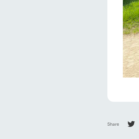
ホーム
Ark館ヶ
わたしたち
1Pでわかる
農業の未来
Share
企業情報
事業一覧