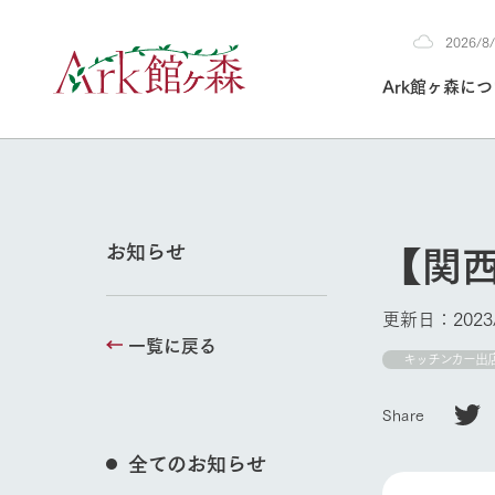
2026/
2026
Ark館ヶ森に
8/9
30°c
/
22°c
2026
(日)
Ark館ヶ森について
私たちの取り組み
生産品を見る
牧場へ行く
よく見られて
【関
お知らせ
今日の牧場
本日の営業時間や
更新日：2023/
花状況などを毎日
一覧に戻る
1Pでわかる A
育てる
館ヶ森高原豚
キッチンカー出
私たちの創業ス
環境を整え、
岩手県館ヶ森地
施設・体験情
Share
事業領域・取り
豊かな命を育む
の中、徹底した
牧場トップ
トピックを取り上
しい衛生管理の
わかりやすくご
て育てています。
全てのお知らせ
フラワーガ