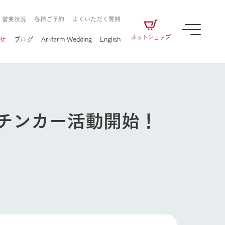
・営業状況
各種ご予約
よくいただく質問
ネットショップ
せ
ブログ
Arkfarm Wedding
English
チンカー活動開始！
牧場の楽しみ方
ェアの
牧場スタッフが季節ごとの楽しみ方やシーン
別の楽しみ方をナビゲート
に向けて
想い
企業情報
循環する
をはじめ、私たちが
届け、
の食品はすべて、「家
1972年から時代の変革とともに
この地で挑んできた
農業のために推進し
を描く
て食べさせられるも
歩んできたArk館ヶ森のヒストリ
循環型農業のかたち
牧場の楽しみ方
の取り組みをご紹介
る」という一貫した
ーや会社概要など、株式会社ア
で作られています。
ークにまつわる情報をご紹介し
アクティビティ／体験
ます。