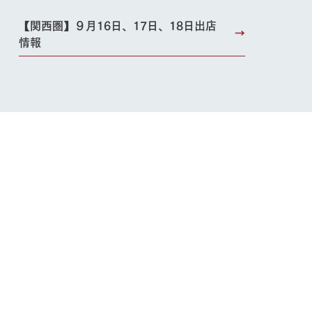
【関西圏】９月16日、17日、18日出店
情報
い
ネットショップ
ding
Wedding