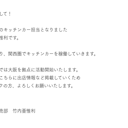
然環境の中、季節の移り変
触れて、感じて、学ぶ。館ヶ森の雄大な
レストラン/BBQ
う
なかで動物とふれあう
して！
ショップ／お買い物
のキッチンカー担当となりました
り尽くした料理人が腕を振
丹精込めて育てた生産品をはじめ、牧場
惟利です。
アクティビティ/体験
タイルで提供
逸品を取り揃えた店舗
リー映像
り、関西圏でキッチンカーを稼働していきます。
創業50周年を
でのあゆみをま
バスのご案内
では大阪を拠点に活動開始いたします。
周遊バス
作いたしまし
トが開きます）
こちらに出店情報など掲載していくため
クの方、よろしくお願いいたします。
よくあるご質問
団体のお客様へ
ペ
売部 竹内亜惟利