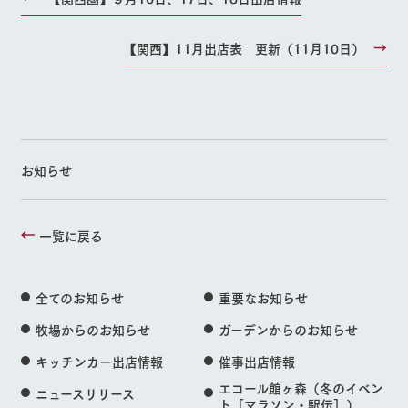
よくあるご質問
団体のお客様へ
お問い合
牧場内を巡る周
わせ・資
遊バスのご案内
料請求
ペットをお連れの
【関西】11月出店表 更新（11月10日）
お問い合わせ
お客様へ
個人情報取扱いについて
お知らせ
一覧に戻る
全てのお知らせ
重要なお知らせ
牧場からのお知らせ
ガーデンからのお知らせ
キッチンカー出店情報
催事出店情報
エコール館ヶ森（冬のイベン
ニュースリリース
ト［マラソン・駅伝］）