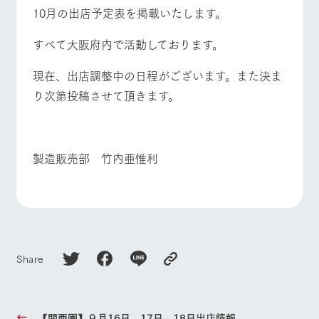
施設・体験情報
10月の出店予定表を掲載いたします。
ArkFarm Wedding
フラワー
動物とふ
アクティ
すべて大阪府内で活動しております。
ガーデン
れあう
ビティ／
イベント/フェア
レストラン/BBQ
フラワーガーデン
体験
現在、出店調整中の日程がございます。また決ま
花のある美しい
触れて、感じ
ツリーハウスや
自然環境の中、
て、学ぶ。館ヶ
り次第投稿させて頂きます。
お知らせ
各種体験教室な
季節の移り変わ
森の雄大な自然
ど、楽しみなが
りを存分に味わ
なかで動物とふ
ブログ
■
動物とふれあう
アクティビティ/体験
ショップ/お買い物
ら学べる様々な
う
れあう
アクティビティ
お問い合わせ・資料請求
製造販売部 竹内亜惟利
営業時
生産品カタログ・資料DL
間・料金
レストラ
ショップ
牧場マッ
ン
／お買い
プ
交通アク
English (Google Translate)
物
牧場マップを見る
周遊バス
セス
牧場の生産品を
牧場マップのダ
丹精込めて育て
知り尽くした料
ウンロード
よくいた
だく質問
た生産品をはじ
理人が腕を振
ネットショップ
め、牧場産の逸
い、ビュッフェ
団体のお
Share
品を取り揃えた
スタイルで提供
客様へ
店舗
ペットを
営業時間・料金
交通アクセス
お連れの
周遊バス
お客様へ
【関西圏】９月16日、17日、18日出店情報