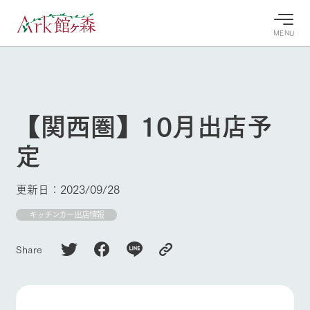
MENU
30°c
/
22°c
30°c
/
22°c
8/9
8/9
2026
2026
(日)
(日)
【関西圏】10月出店予
牧場へ行
よく見られている情報
定
く
ホーム
今日の牧
イベン
牧場の楽
場・営業
ト/フェ
しみ方
Ark館ヶ森について
更新日：2023/09/28
案内
ア
牧場スタッフが
本日の営業時間
Ark館ヶ森で開
キッチンカー出店情報
季節ごとの楽し
牧場に行く
や牧場の天気、
催しているイベ
み方やシーン別
ガーデンの開花
ント・フェアの
の楽しみ方をナ
Share
状況などを毎日
情報やスケジュ
ビゲート
更新
ール
私たちの取り組み
牧場トップ
今日の牧場
牧場の楽しみ方
生産品を見る