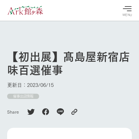
MENU
30°c
/
22°c
30°c
/
22°c
8/8
8/8
2026
2026
(土)
(土)
【初出展】髙島屋新宿店
牧場へ行
よく見られている情報
味百選催事
く
ホーム
今日の牧
イベン
牧場の楽
場・営業
ト/フェ
しみ方
Ark館ヶ森について
更新日：2023/06/15
案内
ア
牧場スタッフが
本日の営業時間
Ark館ヶ森で開
催事出店情報
季節ごとの楽し
牧場に行く
や牧場の天気、
催しているイベ
み方やシーン別
ガーデンの開花
ント・フェアの
の楽しみ方をナ
Share
状況などを毎日
情報やスケジュ
ビゲート
更新
ール
私たちの取り組み
牧場トップ
今日の牧場
牧場の楽しみ方
生産品を見る