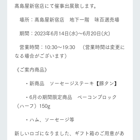
施設・体験情報
髙島屋新宿店にて催事出展致します。
ArkFarm Wedding
フラワー
動物とふ
アクティ
場所：髙島屋新宿店 地下一階 味百選売場
ガーデン
れあう
ビティ／
体験
イベント/フェア
レストラン/BBQ
フラワーガーデン
期間：2023年6月14日(水)～6月20日(火)
花のある美しい
触れて、感じ
ツリーハウスや
自然環境の中、
て、学ぶ。館ヶ
お知らせ
各種体験教室な
季節の移り変わ
森の雄大な自然
営業時間：10:30～19:30 （営業時間は変更に
ど、楽しみなが
りを存分に味わ
なかで動物とふ
ブログ
なる場合がございます）
ら学べる様々な
う
れあう
アクティビティ
動物とふれあう
アクティビティ/体験
ショップ/お買い物
お問い合わせ・資料請求
《ご案内商品》
営業時
生産品カタログ・資料DL
間・料金
レストラ
ショップ
牧場マッ
ン
／お買い
プ
・新商品 ソーセージステーキ【豚タン】
交通アク
English (Google Translate)
物
セス
牧場の生産品を
牧場マップのダ
牧場マップを見る
周遊バス
・6月の期間限定商品 ベーコンブロック
丹精込めて育て
知り尽くした料
ウンロード
よくいた
だく質問
た生産品をはじ
理人が腕を振
（ハーフ）150g
ネットショップ
め、牧場産の逸
い、ビュッフェ
団体のお
品を取り揃えた
スタイルで提供
客様へ
・ハム、ソーセージ等
店舗
ペットを
お連れの
新しいロゴになりました、ギフト箱のご用意があ
周遊バス
お客様へ
営業時間・料金
交通アクセス