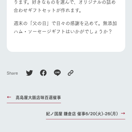
ります。好きなものを選んで、オリジナルの詰め
お問い合
牧場内を巡る周
わせ・資
よくあるご質問
団体のお客様へ
合わせギフトセットが作れます。
遊バスのご案内
料請求
ペットをお連れの
個人情報取扱いについて
お問い合わせ
週末の「父の日」で日々の感謝を込めて。無添加
お客様へ
ハム・ソーセージギフトはいかがでしょうか？
Share
高島屋大阪店味百選催事
紀ノ国屋 鎌倉店 催事6/20(火)-26(月)