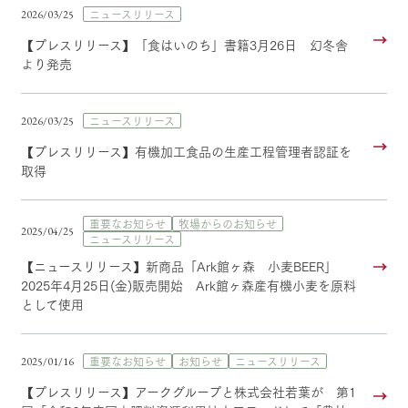
お問い合
ニュースリリース
2026/03/25
牧場内を巡る周
牧場マップを見る
周遊バス
わせ・資
遊バスのご案内
料請求
【プレスリリース】「食はいのち」書籍3月26日 幻冬舎
より発売
個人情報取扱いについて
ニュースリリース
2026/03/25
営業時間・料金
交通アクセス
【プレスリリース】有機加工食品の生産工程管理者認証を
取得
よくあるご質問
団体のお客様へ
ペットをお連れの
お問い合わせ
重要なお知らせ
牧場からのお知らせ
お客様へ
2025/04/25
ニュースリリース
【ニュースリリース】新商品「Ark館ヶ森 小麦BEER」
2025年4月25日(金)販売開始 Ark館ヶ森産有機小麦を原料
として使用
重要なお知らせ
お知らせ
ニュースリリース
2025/01/16
【プレスリリース】アークグループと株式会社若葉が 第1