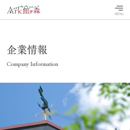
MENU
30°c
/
22°c
30°c
/
22°c
8/11
8/11
2026
2026
(火)
(火)
企業情報
牧場へ行
よく見られている情報
く
ホーム
Company Information
今日の牧
イベン
牧場の楽
場・営業
ト/フェ
しみ方
Ark館ヶ森について
案内
ア
牧場スタッフが
本日の営業時間
Ark館ヶ森で開
季節ごとの楽し
牧場に行く
や牧場の天気、
催しているイベ
み方やシーン別
ガーデンの開花
ント・フェアの
の楽しみ方をナ
状況などを毎日
情報やスケジュ
ビゲート
更新
ール
私たちの取り組み
生産品を見る