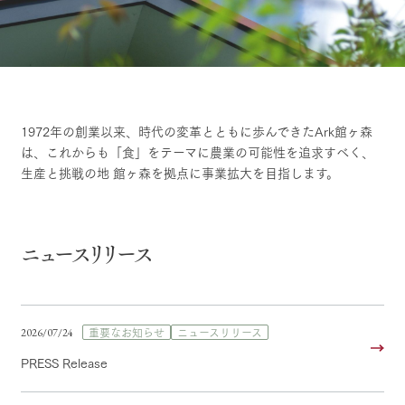
施設・体験情報
ArkFarm Wedding
フラワー
動物とふ
アクティ
ガーデン
れあう
ビティ／
体験
花のある美しい
触れて、感じ
ツリーハウスや
自然環境の中、
て、学ぶ。館ヶ
お知らせ
各種体験教室な
季節の移り変わ
森の雄大な自然
1972年の創業以来、時代の変革とともに歩んできたArk館ヶ森
牧場トップ
今日の牧場
牧場の楽しみ方
ど、楽しみなが
りを存分に味わ
なかで動物とふ
ブログ
は、これからも「食」をテーマに農業の可能性を追求すべく、
ら学べる様々な
う
れあう
生産と挑戦の地 館ヶ森を拠点に事業拡大を目指します。
アクティビティ
お問い合わせ・資料請求
営業時
生産品カタログ・資料DL
間・料金
レストラ
ショップ
牧場マッ
ン
／お買い
プ
イベント/フェア
レストラン/BBQ
フラワーガーデン
交通アク
ニュースリリース
English (Google Translate)
物
セス
牧場の生産品を
牧場マップのダ
丹精込めて育て
知り尽くした料
ウンロード
よくいた
だく質問
た生産品をはじ
理人が腕を振
ネットショップ
め、牧場産の逸
い、ビュッフェ
団体のお
品を取り揃えた
スタイルで提供
動物とふれあう
アクティビティ/体験
ショップ/お買い物
重要なお知らせ
ニュースリリース
2026/07/24
客様へ
店舗
ペットを
PRESS Release
お連れの
周遊バス
お客様へ