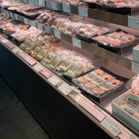
館ヶ森高原豚
牧場マップ
生産品への想
周遊バスのご案内
Arkfarm Wed
営業時間・料金
アクセス
Arkfarm 
ペットをお連れのお客様へ
よくいただく質問