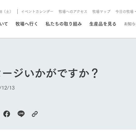
8/8（土）
イベントカレンダー
牧場へのアクセス
牧場マップ
今日の牧場
/8/8（土）
ついて
牧場へ行く
私たちの取り組み
生産品を見る
お知ら
いる情報
セージいかがですか？
・営業案内
イベント/フェア
牧場の天気、ガーデンの開
12/13
Ark館ヶ森で開催しているイベント・フ
更新
情報やスケジュール
rk館ヶ森
わたしたちの想い
つくる
生産品一覧
農業の未来
つなげる
生産品への
トーリーから、
域の豊かな自然
生きることは食べること。「食
おいしさと安心を、
健やかで笑顔溢れる毎日のため
循環型農業
食を人々に
Ark館ヶ森
報
組みまで、関連
こだわりと、厳
はいのち」の理念に込められた
まっすぐにつくる
に、安全・安心で高品質なもの
持続可能な
未来への輪
族に安心し
げながら1Pで
元、愛情を込め
想いや、農業を未来につなぐた
だけをつくっています。
ている3つ
のだけを作
紹介します。
めの使命をお伝えします。
します。
信念のもと
今日の牧場
ーデン
動物とふれあう