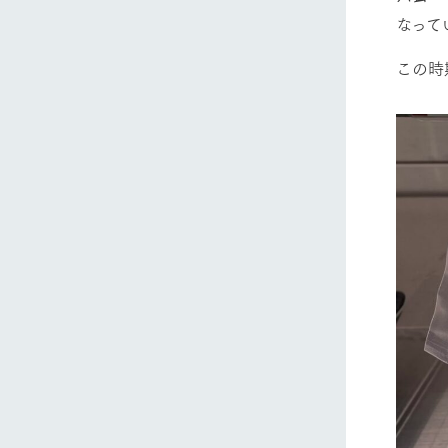
なって
この時