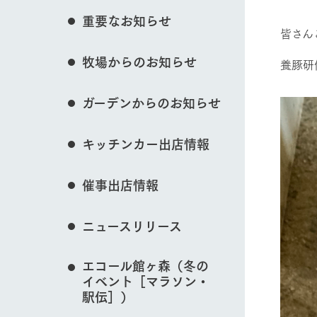
花のある美しい自
重要なお知らせ
わりを存分に味わ
皆さん
営業時間・料金
イベント/フェア
牧場からのお知らせ
交通アクセス
レストラン
養豚研
よくいただく質問
牧場の生産品を知
ガーデンからのお知らせ
い、ビュッフェス
団体のお客様へ
50周年ヒスト
動物とふれあう
周遊バス
ペットをお連れのお客様へ
キッチンカー出店情報
アークグループの
記念し、これま
お問い合わせ・資料請求
牧場内を巡る周遊
とめた映像を制
催事出店情報
た。（動画サイ
牧場マップを見る
ニュースリリース
エコール館ヶ森（冬の
イベント［マラソン・
営業時間・料金
交通アクセス
駅伝］）