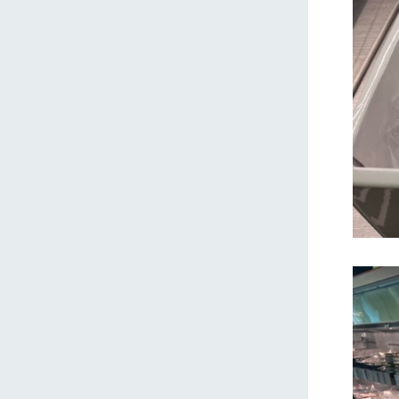
ホーム
Ark館ヶ
わたしたち
1Pでわかる
農業の未来
企業情報
事業一覧
50周年ヒス