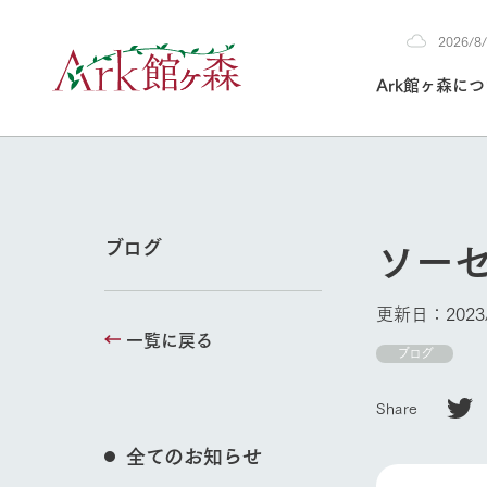
2026/
2026
Ark館ヶ森に
8/8
30°c
/
22°c
2026
(土)
Ark館ヶ森について
私たちの取り組み
生産品を見る
牧場へ行く
よく見られて
ソー
ブログ
今日の牧場
本日の営業時間や
更新日：2023/
花状況などを毎日
一覧に戻る
1Pでわかる A
育てる
館ヶ森高原豚
ブログ
私たちの創業ス
環境を整え、
岩手県館ヶ森地
施設・体験情
Share
事業領域・取り
豊かな命を育む
の中、徹底した
トピックを取り上
しい衛生管理の
わかりやすくご
て育てています。
全てのお知らせ
牧場トップ
フラワーガ