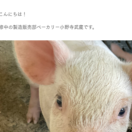
然環境の中、季節の移り変
触れて、感じて、学ぶ。館ヶ森の雄大な
う
なかで動物とふれあう
こんにちは！
レストラン/BBQ
ショップ／お買い物
修中の製造販売部ベーカリー小野寺武蔵です。
り尽くした料理人が腕を振
丹精込めて育てた生産品をはじめ、牧場
タイルで提供
逸品を取り揃えた店舗
リー映像
アクティビティ/体験
創業50周年を
でのあゆみをま
バスのご案内
作いたしまし
トが開きます）
周遊バス
よくあるご質問
団体のお客様へ
ペ