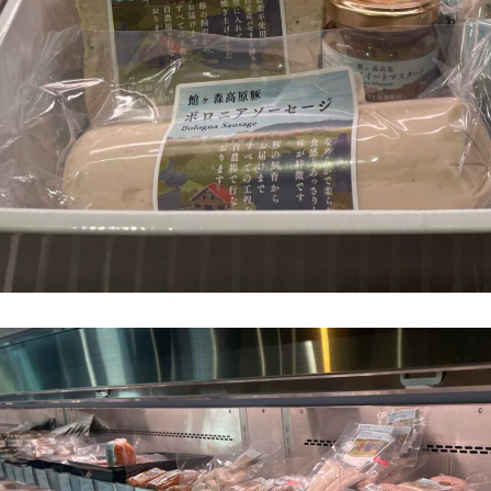
牧場に行く
私たちの取
今日の牧場
育てる
森について
館ヶ森エリアについて
つくる
イベント
つなげる
の想い
牧場の楽しみ方
循環する
Ark館ヶ森
フラワーガーデン
に向けて
動物とふれあう
生産品を見
アクティビティ・体験
レストラン
トリー映像
生産品一覧
ショップ／お買い物