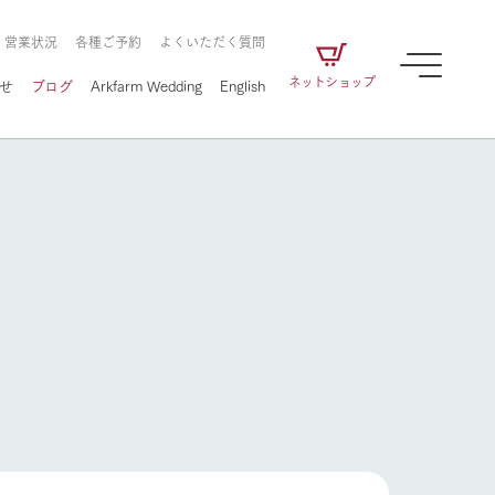
・営業状況
各種ご予約
よくいただく質問
ネットショップ
せ
ブログ
Arkfarm Wedding
English
牧場の楽しみ方
ェアの
牧場スタッフが季節ごとの楽しみ方やシーン
別の楽しみ方をナビゲート
に向けて
想い
企業情報
循環する
をはじめ、私たちが
届け、
の食品はすべて、「家
1972年から時代の変革とともに
この地で挑んできた
農業のために推進し
を描く
て食べさせられるも
歩んできたArk館ヶ森のヒストリ
循環型農業のかたち
の取り組みをご紹介
る」という一貫した
ーや会社概要など、株式会社ア
で作られています。
ークにまつわる情報をご紹介し
牧場の楽しみ方
アクティビティ／体験
ます。