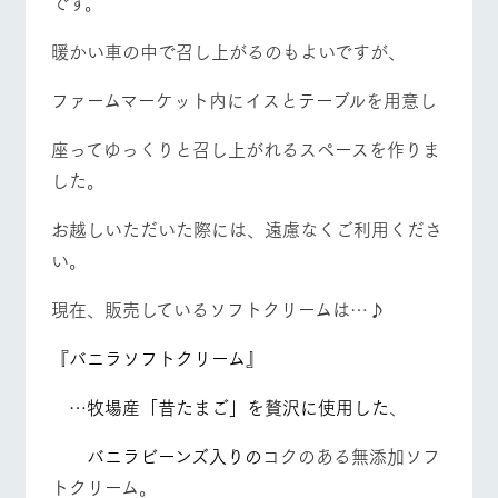
です。
お問い合
牧場内を巡る周
わせ・資
遊バスのご案内
料請求
暖かい車の中で召し上がるのもよいですが、
個人情報取扱いについて
ファームマーケット内にイスとテーブルを用意し
営業時間・料金
交通アクセス
座ってゆっくりと召し上がれるスペースを作りま
よくあるご質問
団体のお客様へ
した。
ペットをお連れの
お問い合わせ
お客様へ
お越しいただいた際には、遠慮なくご利用くださ
い。
現在、販売しているソフトクリームは…♪
『バニラソフトクリーム』
…牧場産「昔たまご」を贅沢に使用した
、
バニラビーンズ入りの
コクのある無添加ソフ
トクリーム。