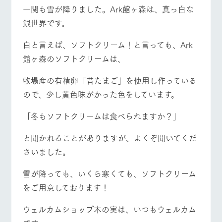
施設・体験情報
一関も雪が降りました。Ark館ヶ森は、真っ白な
銀世界です。
ArkFarm Wedding
フラワー
動物とふ
アクティ
ガーデン
れあう
ビティ／
白と言えば、ソフトクリーム！と言っても、Ark
体験
牧場トップ
今日の牧場
牧場の楽しみ方
花のある美しい
触れて、感じ
館ヶ森のソフトクリームは、
ツリーハウスや
自然環境の中、
て、学ぶ。館ヶ
お知らせ
各種体験教室な
季節の移り変わ
森の雄大な自然
牧場産の有精卵「昔たまご」を使用し作っている
ど、楽しみなが
りを存分に味わ
なかで動物とふ
ブログ
ら学べる様々な
う
れあう
ので、少し黄色味がかった色をしています。
アクティビティ
お問い合わせ・資料請求
イベント/フェア
レストラン/BBQ
フラワーガーデン
営業時
「冬もソフトクリームは食べられますか？」
生産品カタログ・資料DL
間・料金
レストラ
ショップ
牧場マッ
ン
／お買い
プ
交通アク
English (Google Translate)
物
と聞かれることがありますが、よくぞ聞いてくだ
セス
牧場の生産品を
牧場マップのダ
さいました。
動物とふれあう
アクティビティ/体験
ショップ/お買い物
丹精込めて育て
知り尽くした料
ウンロード
よくいた
だく質問
た生産品をはじ
理人が腕を振
ネットショップ
め、牧場産の逸
い、ビュッフェ
雪が降っても、いくら寒くても、ソフトクリーム
団体のお
品を取り揃えた
スタイルで提供
客様へ
をご用意しております！
店舗
ペットを
牧場マップを見る
周遊バス
お連れの
ウェルカムショップ木の実は、いつもウェルカム
周遊バス
お客様へ