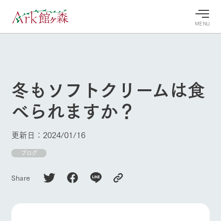
MENU
30°c
/
22°c
30°c
/
22°c
8/8
8/8
2026
2026
(土)
(土)
冬もソフトクリームは食
牧場へ行
よく見られている情報
べられますか？
く
ホーム
今日の牧
イベン
牧場の楽
場・営業
ト/フェ
しみ方
Ark館ヶ森について
更新日：2024/01/16
案内
ア
牧場スタッフが
本日の営業時間
Ark館ヶ森で開
ブログ
季節ごとの楽し
牧場に行く
や牧場の天気、
催しているイベ
み方やシーン別
ガーデンの開花
ント・フェアの
の楽しみ方をナ
Share
状況などを毎日
情報やスケジュ
ビゲート
更新
ール
私たちの取り組み
生産品を見る