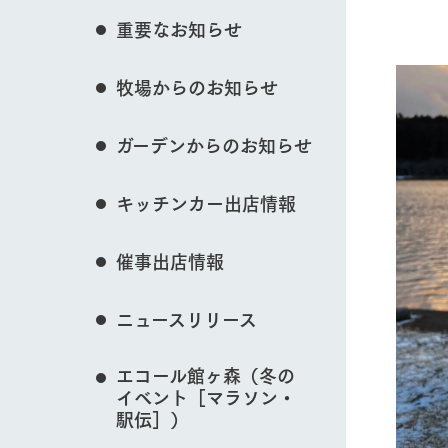
花のある美しい自
イベント/フェア
重要なお知らせ
わりを存分に味わ
営業時間・料金
牧場からのお知らせ
交通アクセス
レストラン
よくいただく質問
牧場の生産品を知
動物とふれあう
ガーデンからのお知らせ
い、ビュッフェス
団体のお客様へ
50周年ヒスト
周遊バス
ペットをお連れのお客様へ
キッチンカー出店情報
アークグループの
記念し、これま
お問い合わせ・資料請求
牧場マップを見る
牧場内を巡る周遊
とめた映像を制
催事出店情報
た。（動画サイ
ニュースリリース
営業時間・料金
交通アクセス
エコール館ヶ森（冬の
イベント［マラソン・
駅伝］）