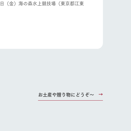
５日（金）海の森水上競技場（東京都江東
り組み
お知らせ
ブログ
お問い合わせ・資料請求
生産品カタログ・資料DL
English (Google Translate)
お土産や贈り物にどうぞ～
る
い