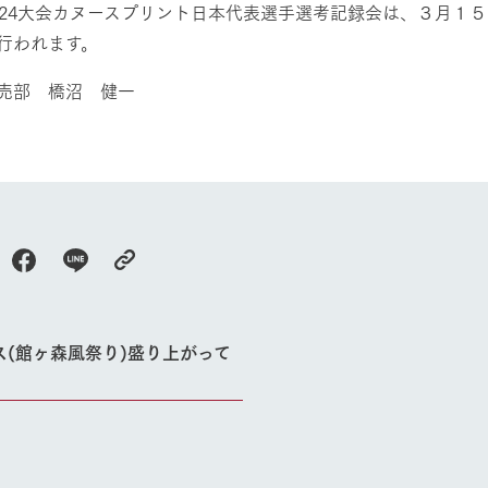
024大会カヌースプリント日本代表選手選考記録会は、３月１
行われます。
売部 橋沼 健一
牧場に行く
私たちの取
今日の牧場
育てる
森について
館ヶ森エリアについて
つくる
イベント
つなげる
の想い
牧場の楽しみ方
循環する
Ark館ヶ森
フラワーガーデン
に向けて
動物とふれあう
ス(館ヶ森風祭り)盛り上がって
生産品を見
アクティビティ・体験
レストラン
トリー映像
生産品一覧
ショップ／お買い物
館ヶ森高原豚
牧場マップ
生産品への想