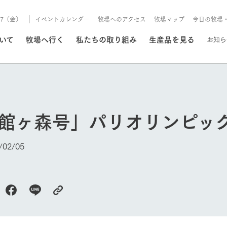
8/7（金）
イベントカレンダー
牧場へのアクセス
牧場マップ
今日の牧場
/8/7（金）
ついて
牧場へ行く
私たちの取り組み
生産品を見る
お知ら
いる情報
k館ヶ森号」パリオリンピッ
・営業案内
イベント/フェア
牧場の天気、ガーデンの開
02/05
Ark館ヶ森で開催しているイベント・フ
更新
情報やスケジュール
rk館ヶ森
わたしたちの想い
つくる
生産品一覧
農業の未来
つなげる
生産品への
トーリーから、
域の豊かな自然
生きることは食べること。「食
おいしさと安心を、
健やかで笑顔溢れる毎日のため
循環型農業
食を人々に
Ark館ヶ森
今日の牧場
報
組みまで、関連
こだわりと、厳
はいのち」の理念に込められた
まっすぐにつくる
に、安全・安心で高品質なもの
持続可能な
未来への輪
族に安心し
げながら1Pで
元、愛情を込め
想いや、農業を未来につなぐた
だけをつくっています。
ている3つ
のだけを作
紹介します。
めの使命をお伝えします。
します。
信念のもと
ーデン
動物とふれあう