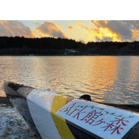
然環境の中、季節の移り変
触れて、感じて、学ぶ。館ヶ森の雄大な
レストラン/BBQ
う
なかで動物とふれあう
ショップ／お買い物
り尽くした料理人が腕を振
丹精込めて育てた生産品をはじめ、牧場
アクティビティ/体験
タイルで提供
逸品を取り揃えた店舗
リー映像
創業50周年を
でのあゆみをま
周遊バス
バスのご案内
作いたしまし
トが開きます）
よくあるご質問
団体のお客様へ
ペ