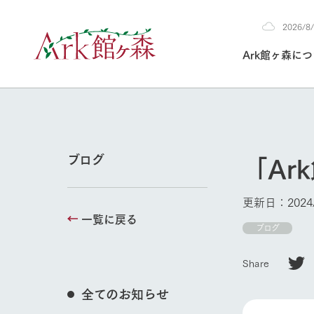
2026/
2026
Ark館ヶ森に
8/7
30°c
/
22°c
2026
(金)
Ark館ヶ森について
私たちの取り組み
生産品を見る
牧場へ行く
よく見られて
「Ar
ブログ
今日の牧場
本日の営業時間や
更新日：2024/
花状況などを毎日
一覧に戻る
1Pでわかる A
育てる
館ヶ森高原豚
ブログ
私たちの創業ス
環境を整え、
岩手県館ヶ森地
牧場トップ
施設・体験情
Share
事業領域・取り
豊かな命を育む
の中、徹底した
トピックを取り上
しい衛生管理の
わかりやすくご
て育てています。
全てのお知らせ
フラワーガ