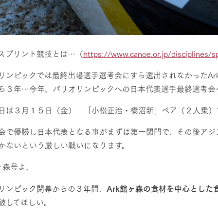
スプリント競技とは…（
https://www.canoe.or.jp/disciplines/sp
リンピックでは最終出場選手選考会にすら選出されなかったAr
ら３年…今年、パリオリンピックへの日本代表選手最終選考会
日は３月１５日（金） 「小松正治・橋沼新」ペア（２人乗）
会で優勝し日本代表となる事がまずは第一関門で、その後アジ
かないという厳しい戦いになります。
館ヶ森号よ、
リンピック閉幕からの３年間、
Ark館ヶ森の食材を中心とした
破してほしい。