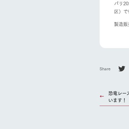
パリ2
区）で
製造販
ホーム
Ark館ヶ
Share
わたしたち
1Pでわかる
農業の未来
恐竜レー
企業情報
います！
事業一覧
50周年ヒス