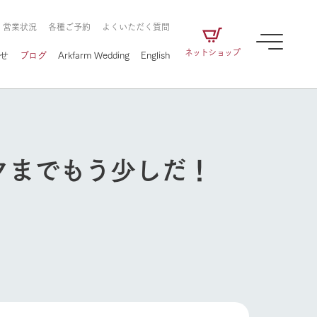
・営業状況
各種ご予約
よくいただく質問
ネットショップ
せ
ブログ
Arkfarm Wedding
English
クまでもう少しだ！
牧場の楽しみ方
ェアの
牧場スタッフが季節ごとの楽しみ方やシーン
別の楽しみ方をナビゲート
に向けて
想い
企業情報
循環する
をはじめ、私たちが
届け、
の食品はすべて、「家
1972年から時代の変革とともに
この地で挑んできた
牧場の楽しみ方
農業のために推進し
を描く
て食べさせられるも
歩んできたArk館ヶ森のヒストリ
循環型農業のかたち
の取り組みをご紹介
る」という一貫した
ーや会社概要など、株式会社ア
で作られています。
ークにまつわる情報をご紹介し
アクティビティ／体験
ます。