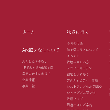
ホーム
牧場に行く
今日の牧場
Ark館ヶ森について
館ヶ森エリアについて
イベント
わたしたちの想い
牧場の楽しみ方
1PでわかるArk館ヶ森
フラワーガーデン
農業の未来に向けて
動物とふれあう
企業情報
アクティビティ・体験
事業一覧
レストラン／セルフBBQ
ショップ／お買い物
牧場マップ
周遊バスのご案内