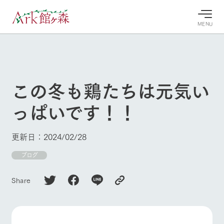
MENU
30°c
/
22°c
30°c
/
22°c
8/10
8/10
2026
2026
(月)
(月)
この冬も鶏たちは元気い
牧場へ行
よく見られている情報
っぱいです！！
く
ホーム
今日の牧
イベン
牧場の楽
場・営業
ト/フェ
しみ方
Ark館ヶ森について
更新日：2024/02/28
案内
ア
牧場スタッフが
本日の営業時間
Ark館ヶ森で開
ブログ
季節ごとの楽し
牧場に行く
や牧場の天気、
催しているイベ
み方やシーン別
ガーデンの開花
ント・フェアの
の楽しみ方をナ
Share
状況などを毎日
情報やスケジュ
ビゲート
更新
ール
私たちの取り組み
生産品を見る