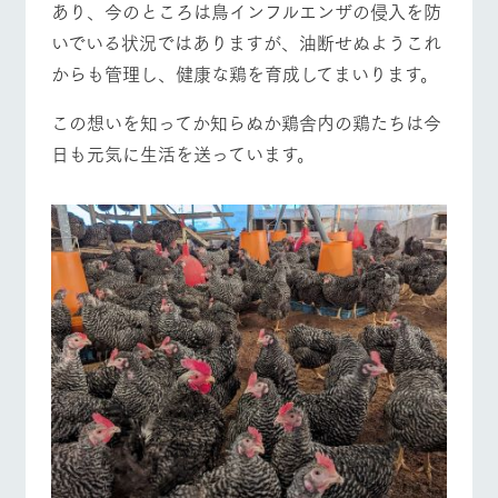
営業時間・料金
交通アクセス
あり、今のところは鳥インフルエンザの侵入を防
お問い合
牧場内を巡る周
わせ・資
いでいる状況ではありますが、油断せぬようこれ
遊バスのご案内
料請求
よくあるご質問
団体のお客様へ
からも管理し、健康な鶏を育成してまいります。
個人情報取扱いについて
ペットをお連れの
お問い合わせ
お客様へ
この想いを知ってか知らぬか鶏舎内の鶏たちは今
日も元気に生活を送っています。