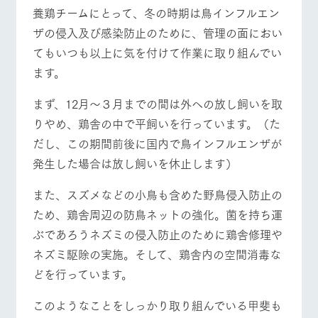
施設・体験情報
牧場トップ
今日の牧場
牧場の楽しみ方
養鶏チームにとって、冬の時期は鳥インフルエン
ザの侵入及び感染防止のために、管理の面におい
ArkFarm Wedding
フラワー
動物とふ
アクティ
てもいつも以上に気を付けて作業に取り組んでい
ガーデン
れあう
ビティ／
体験
ます。
花のある美しい
触れて、感じ
イベント/フェア
レストラン/BBQ
フラワーガーデン
ツリーハウスや
自然環境の中、
て、学ぶ。館ヶ
お知らせ
各種体験教室な
まず、12月～３月までの間は外への放し飼いを取
季節の移り変わ
森の雄大な自然
ど、楽しみなが
りを存分に味わ
なかで動物とふ
ブログ
りやめ、鶏舎の中で平飼いを行っています。（た
ら学べる様々な
う
れあう
アクティビティ
だし、この期間前後に国内で鳥インフルエンザが
お問い合わせ・資料請求
動物とふれあう
アクティビティ/体験
ショップ/お買い物
営業時
発生した場合は放し飼いを休止します）
生産品カタログ・資料DL
間・料金
レストラ
ショップ
牧場マッ
ン
／お買い
プ
交通アク
また、スズメなどの小鳥も含めた野鳥侵入防止の
English (Google Translate)
物
セス
牧場の生産品を
牧場マップのダ
ため、鶏舎周辺の防鳥ネットの強化。菌を持ち運
丹精込めて育て
知り尽くした料
ウンロード
よくいた
牧場マップを見る
周遊バス
だく質問
た生産品をはじ
ぶであろうネズミの侵入防止のために鶏舎修理や
理人が腕を振
ネットショップ
め、牧場産の逸
い、ビュッフェ
ネズミ駆除の実施。そして、鶏舎内の空間消毒な
団体のお
品を取り揃えた
スタイルで提供
客様へ
店舗
どを行っています。
ペットを
お連れの
このようなことをしっかり取り組んでいる甲斐も
周遊バス
お客様へ