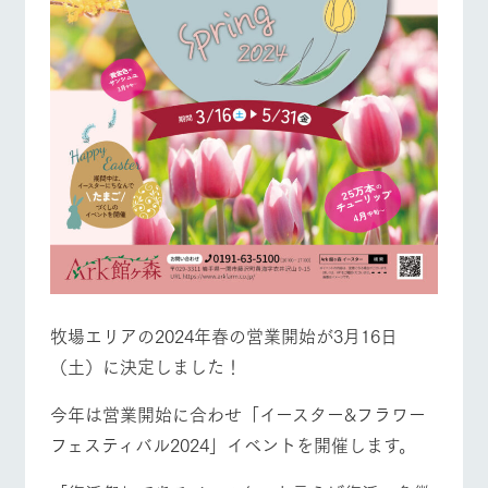
お問い合
牧場内を巡る周
わせ・資
遊バスのご案内
料請求
営業時間・料金
交通アクセス
個人情報取扱いについて
よくあるご質問
団体のお客様へ
ペットをお連れの
お問い合わせ
お客様へ
牧場エリアの2024年春の営業開始が3月16日
（土）に決定しました！
今年は営業開始に合わせ「イースター&フラワー
フェスティバル2024」イベントを開催します。