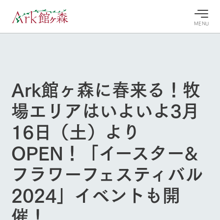
MENU
30°c
/
22°c
30°c
/
22°c
8/8
8/8
2026
2026
(土)
(土)
Ark館ヶ森に春来る！牧
牧場へ行
よく見られている情報
場エリアはいよいよ3月
く
ホーム
今日の牧
イベン
牧場の楽
16日（土）より
場・営業
ト/フェ
しみ方
Ark館ヶ森について
案内
ア
OPEN！「イースター&
牧場スタッフが
本日の営業時間
Ark館ヶ森で開
季節ごとの楽し
牧場に行く
や牧場の天気、
催しているイベ
み方やシーン別
フラワーフェスティバル
ガーデンの開花
ント・フェアの
の楽しみ方をナ
状況などを毎日
情報やスケジュ
ビゲート
2024」イベントも開
更新
ール
私たちの取り組み
催！
生産品を見る