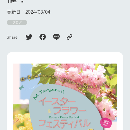
施設・体験情報
更新日：2024/03/04
ArkFarm Wedding
フラワー
動物とふ
アクティ
ガーデン
れあう
ビティ／
牧場トップ
今日の牧場
牧場の楽しみ方
ブログ
体験
花のある美しい
触れて、感じ
ツリーハウスや
自然環境の中、
て、学ぶ。館ヶ
Share
お知らせ
各種体験教室な
季節の移り変わ
森の雄大な自然
ど、楽しみなが
りを存分に味わ
なかで動物とふ
ブログ
ら学べる様々な
イベント/フェア
レストラン/BBQ
フラワーガーデン
う
れあう
アクティビティ
お問い合わせ・資料請求
営業時
生産品カタログ・資料DL
間・料金
レストラ
ショップ
牧場マッ
ン
／お買い
プ
交通アク
English (Google Translate)
物
セス
動物とふれあう
アクティビティ/体験
ショップ/お買い物
牧場の生産品を
牧場マップのダ
丹精込めて育て
知り尽くした料
ウンロード
よくいた
だく質問
た生産品をはじ
理人が腕を振
ネットショップ
め、牧場産の逸
い、ビュッフェ
団体のお
品を取り揃えた
スタイルで提供
客様へ
店舗
牧場マップを見る
周遊バス
ペットを
お連れの
周遊バス
お客様へ