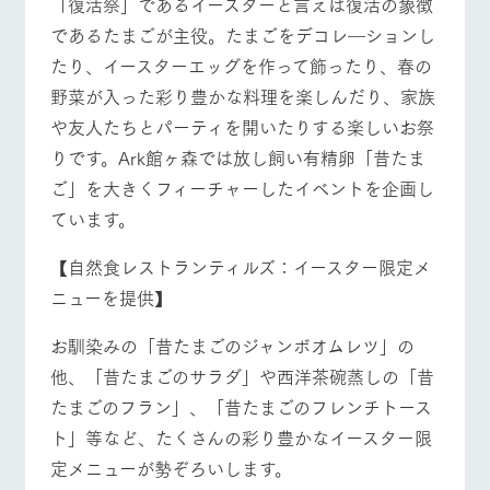
「復活祭」であるイースターと言えば復活の象徴
であるたまごが主役。たまごをデコレ―ションし
たり、イースターエッグを作って飾ったり、春の
野菜が入った彩り豊かな料理を楽しんだり、家族
や友人たちとパーティを開いたりする楽しいお祭
りです。Ark館ヶ森では放し飼い有精卵「昔たま
ご」を大きくフィーチャーしたイベントを企画し
ています。
【自然食レストランティルズ：イースター限定メ
ニューを提供】
お馴染みの「昔たまごのジャンボオムレツ」の
他、「昔たまごのサラダ」や西洋茶碗蒸しの「昔
たまごのフラン」、「昔たまごのフレンチトース
ト」等など、たくさんの彩り豊かなイースター限
定メニューが勢ぞろいします。