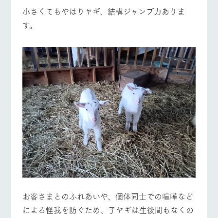
お問い合
営業時間・料金
交通アクセス
小さくてもやはりヤギ、結構ジャンプ力ありま
牧場内を巡る周
わせ・資
遊バスのご案内
料請求
す。
よくあるご質問
団体のお客様へ
個人情報取扱いについて
ペットをお連れの
お問い合わせ
お客様へ
お客さまとのふれあいや、個体同士での喧嘩など
による怪我を防ぐため、子ヤギは生後間もなくの