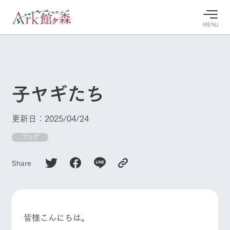
MENU
30°c
/
22°c
30°c
/
22°c
8/7
8/7
2026
2026
(金)
(金)
子ヤギたち
牧場へ行
よく見られている情報
く
ホーム
更新日：2025/04/24
今日の牧
イベン
牧場の楽
場・営業
ト/フェ
しみ方
Ark館ヶ森について
ブログ
案内
ア
牧場スタッフが
本日の営業時間
Ark館ヶ森で開
季節ごとの楽し
Share
牧場に行く
や牧場の天気、
催しているイベ
み方やシーン別
ガーデンの開花
ント・フェアの
の楽しみ方をナ
状況などを毎日
情報やスケジュ
ビゲート
更新
ール
私たちの取り組み
皆様こんにちは。
生産品を見る