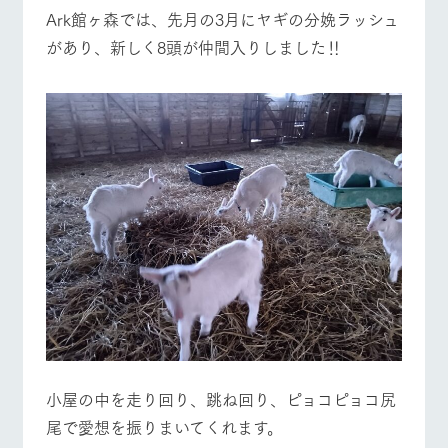
施設・体験情報
Ark館ヶ森では、先月の3月にヤギの分娩ラッシュ
牧場トップ
今日の牧場
牧場の楽しみ方
があり、新しく8頭が仲間入りしました‼
ArkFarm Wedding
フラワー
動物とふ
アクティ
ガーデン
れあう
ビティ／
体験
花のある美しい
触れて、感じ
イベント/フェア
レストラン/BBQ
フラワーガーデン
ツリーハウスや
自然環境の中、
て、学ぶ。館ヶ
お知らせ
各種体験教室な
季節の移り変わ
森の雄大な自然
ど、楽しみなが
りを存分に味わ
なかで動物とふ
ブログ
ら学べる様々な
う
れあう
アクティビティ
お問い合わせ・資料請求
営業時
動物とふれあう
アクティビティ/体験
ショップ/お買い物
生産品カタログ・資料DL
間・料金
レストラ
ショップ
牧場マッ
ン
／お買い
プ
交通アク
English (Google Translate)
物
セス
牧場の生産品を
牧場マップのダ
丹精込めて育て
知り尽くした料
ウンロード
よくいた
だく質問
た生産品をはじ
理人が腕を振
牧場マップを見る
周遊バス
ネットショップ
め、牧場産の逸
い、ビュッフェ
団体のお
品を取り揃えた
スタイルで提供
客様へ
店舗
小屋の中を走り回り、跳ね回り、ピョコピョコ尻
ペットを
お連れの
尾で愛想を振りまいてくれます。
周遊バス
お客様へ