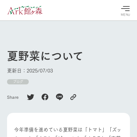
MENU
30°c
/
22°c
30°c
/
22°c
8/9
8/9
2026
2026
(日)
(日)
夏野菜について
牧場へ行
よく見られている情報
く
ホーム
更新日：2025/07/03
今日の牧
イベン
牧場の楽
場・営業
ト/フェ
しみ方
Ark館ヶ森について
ブログ
案内
ア
牧場スタッフが
本日の営業時間
Ark館ヶ森で開
季節ごとの楽し
Share
牧場に行く
や牧場の天気、
催しているイベ
み方やシーン別
ガーデンの開花
ント・フェアの
の楽しみ方をナ
状況などを毎日
情報やスケジュ
ビゲート
更新
ール
私たちの取り組み
今年準備を進めている夏野菜は「トマト」「ズッ
生産品を見る