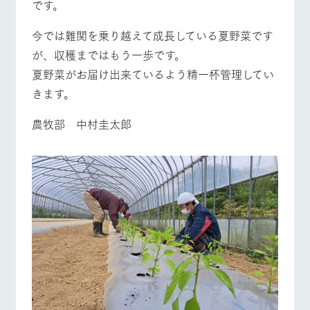
営業時間・料金
交通アクセス
です。
お問い合
牧場内を巡る周
わせ・資
遊バスのご案内
料請求
今では難関を乗り越えて成長している夏野菜です
よくあるご質問
団体のお客様へ
個人情報取扱いについて
が、収穫まではもう一歩です。
ペットをお連れの
お問い合わせ
お客様へ
夏野菜がお届け出来ているよう精一杯管理してい
きます。
農牧部 中村圭太郎