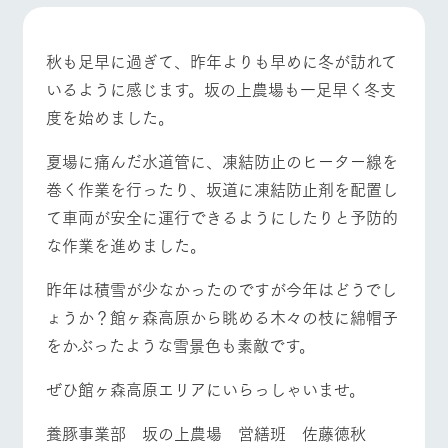
施設・体験情報
ArkFarm Wedding
フラワー
動物とふ
アクティ
秋も足早に過ぎて、昨年よりも早めに冬が訪れて
ガーデン
れあう
ビティ／
イベント/フェア
レストラン/BBQ
フラワーガーデン
いるように感じます。坂の上農場も一足早く冬支
体験
花のある美しい
触れて、感じ
度を始めました。
ツリーハウスや
自然環境の中、
て、学ぶ。館ヶ
お知らせ
各種体験教室な
季節の移り変わ
森の雄大な自然
夏場に痛んだ水道管に、凍結防止のヒーター線を
ど、楽しみなが
りを存分に味わ
なかで動物とふ
ブログ
ら学べる様々な
う
れあう
巻く作業を行ったり、坂道に凍結防止剤を配置し
動物とふれあう
アクティビティ/体験
ショップ/お買い物
アクティビティ
お問い合わせ・資料請求
て車両が安全に運行できるようにしたりと予防的
営業時
生産品カタログ・資料DL
間・料金
レストラ
ショップ
牧場マッ
な作業を進めました。
ン
／お買い
プ
交通アク
English (Google Translate)
物
セス
昨年は積雪が少なかったのですが今年はどうでし
牧場の生産品を
牧場マップのダ
牧場マップを見る
周遊バス
丹精込めて育て
知り尽くした料
ウンロード
よくいた
ょうか？館ヶ森高原から眺める木々の枝に綿帽子
だく質問
た生産品をはじ
理人が腕を振
をかぶったような雪景色も素敵です。
ネットショップ
め、牧場産の逸
い、ビュッフェ
団体のお
品を取り揃えた
スタイルで提供
客様へ
店舗
ぜひ館ヶ森高原エリアにいらっしゃいませ。
ペットを
お連れの
営業時間・料金
交通アクセス
周遊バス
お客様へ
養豚事業部 坂の上農場 営繕班 佐藤徳秋