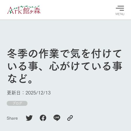
MENU
30°c
/
22°c
30°c
/
22°c
8/6
8/6
2026
2026
(木)
(木)
冬季の作業で気を付けて
牧場へ行
よく見られている情報
いる事、心がけている事
く
ホーム
今日の牧
イベン
牧場の楽
など。
場・営業
ト/フェ
しみ方
Ark館ヶ森について
案内
ア
牧場スタッフが
本日の営業時間
Ark館ヶ森で開
季節ごとの楽し
更新日：2025/12/13
牧場に行く
や牧場の天気、
催しているイベ
み方やシーン別
ガーデンの開花
ント・フェアの
の楽しみ方をナ
ブログ
状況などを毎日
情報やスケジュ
ビゲート
更新
ール
私たちの取り組み
Share
牧場トップ
今日の牧場
牧場の楽しみ方
生産品を見る