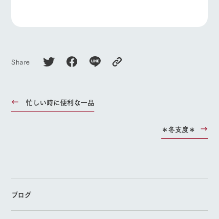
お問い合
牧場内を巡る周
よくあるご質問
団体のお客様へ
わせ・資
遊バスのご案内
料請求
ペットをお連れの
お問い合わせ
個人情報取扱いについて
お客様へ
Share
忙しい時に便利な一品
＊冬支度＊
ブログ