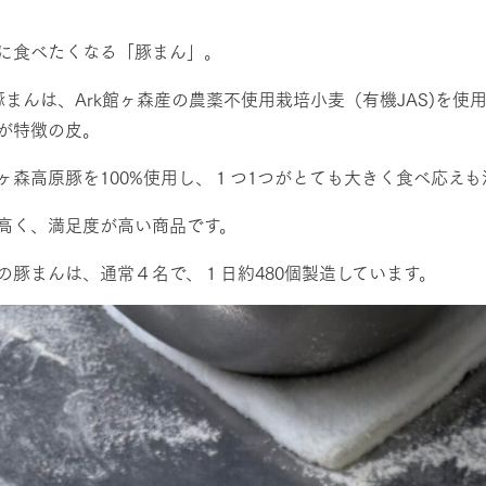
然環境の中、季節の移り変
触れて、感じて、学ぶ。館ヶ森の雄大な
う
なかで動物とふれあう
に食べたくなる「豚まん」。
レストラン/BBQ
ショップ／お買い物
の豚まんは、Ark館ヶ森産の農薬不使用栽培小麦（有機JAS)を
が特徴の皮。
り尽くした料理人が腕を振
丹精込めて育てた生産品をはじめ、牧場
タイルで提供
逸品を取り揃えた店舗
ヶ森高原豚を100%使用し、１つ1つがとても大きく食べ応えも
リー映像
アクティビティ/体験
高く、満足度が高い商品です。
創業50周年を
でのあゆみをま
バスのご案内
作いたしまし
の豚まんは、通常４名で、１日約480個製造しています。
トが開きます）
周遊バス
よくあるご質問
団体のお客様へ
ペ