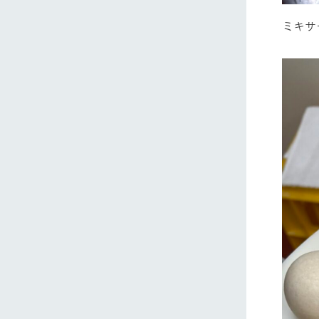
ミキサ
ホーム
Ark館ヶ
わたしたち
1Pでわかる
農業の未来
企業情報
事業一覧
50周年ヒス