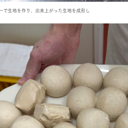
ーで生地を作り、出来上がった生地を成形し
牧場に行く
私たちの取
今日の牧場
育てる
森について
館ヶ森エリアについて
つくる
イベント
つなげる
の想い
牧場の楽しみ方
循環する
Ark館ヶ森
フラワーガーデン
に向けて
動物とふれあう
生産品を見
アクティビティ・体験
レストラン
トリー映像
生産品一覧
ショップ／お買い物