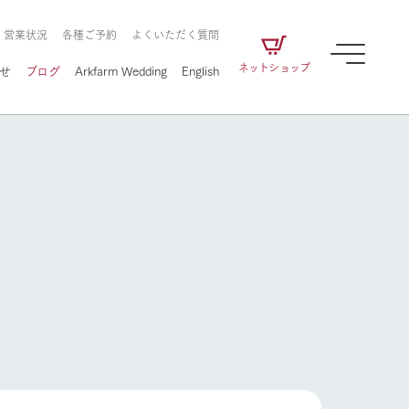
・営業状況
各種ご予約
よくいただく質問
ネットショップ
せ
ブログ
Arkfarm Wedding
English
牧場の楽しみ方
ェアの
牧場スタッフが季節ごとの楽しみ方やシーン
別の楽しみ方をナビゲート
に向けて
想い
企業情報
循環する
をはじめ、私たちが
届け、
の食品はすべて、「家
1972年から時代の変革とともに
この地で挑んできた
農業のために推進し
を描く
て食べさせられるも
歩んできたArk館ヶ森のヒストリ
循環型農業のかたち
の取り組みをご紹介
る」という一貫した
ーや会社概要など、株式会社ア
で作られています。
ークにまつわる情報をご紹介し
牧場の楽しみ方
アクティビティ／体験
ます。