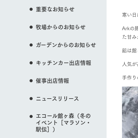
花のある美しい自
重要なお知らせ
わりを存分に味わ
寒い日
営業時間・料金
イベント/フェア
牧場からのお知らせ
交通アクセス
レストラン
Ark
た甘み
よくいただく質問
牧場の生産品を知
ガーデンからのお知らせ
い、ビュッフェス
団体のお客様へ
餡は館
50周年ヒスト
動物とふれあう
周遊バス
ペットをお連れのお客様へ
キッチンカー出店情報
人気が
アークグループの
記念し、これま
お問い合わせ・資料請求
牧場内を巡る周遊
とめた映像を制
手作り
催事出店情報
た。（動画サイ
牧場マップを見る
ニュースリリース
エコール館ヶ森（冬の
イベント［マラソン・
営業時間・料金
交通アクセス
駅伝］）