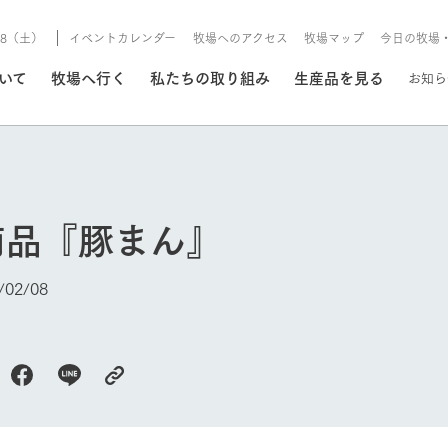
8/8（土）
イベントカレンダー
牧場へのアクセス
牧場マップ
今日の牧場
/8/8（土）
ついて
牧場へ行く
私たちの取り組み
生産品を見る
お知ら
いる情報
商品『豚まん』
・営業案内
イベント/フェア
牧場の天気、ガーデンの開
02/08
Ark館ヶ森で開催しているイベント・フ
更新
情報やスケジュール
rk館ヶ森
わたしたちの想い
つくる
生産品一覧
農業の未来
つなげる
生産品への
トーリーから、
域の豊かな自然
生きることは食べること。「食
おいしさと安心を、
健やかで笑顔溢れる毎日のため
循環型農業
食を人々に
Ark館ヶ森
報
組みまで、関連
こだわりと、厳
はいのち」の理念に込められた
まっすぐにつくる
に、安全・安心で高品質なもの
持続可能な
未来への輪
族に安心し
げながら1Pで
元、愛情を込め
想いや、農業を未来につなぐた
だけをつくっています。
ている3つ
のだけを作
紹介します。
めの使命をお伝えします。
します。
信念のもと
今日の牧場
ーデン
動物とふれあう