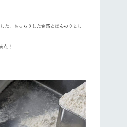
自然
ツリーハウスや各種体験教室など、楽しみな
がら学べる様々なアクティビティ
フラワーガーデン
牧場マップ
使用した、もっちりした食感とほんのりとし
産の
牧場マップのダウンロード
満点！
ショップ/お買い物
ットをお連れの
お客様へ
お問い合わせ