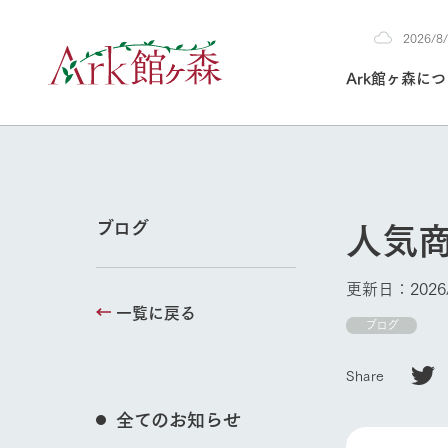
2026/
2026
Ark館ヶ森に
8/8
30°c
/
22°c
2026
(土)
Ark館ヶ森について
私たちの取り組み
生産品を見る
牧場へ行く
よく見られて
人気
ブログ
今日の牧場
本日の営業時間や
更新日：2026/
花状況などを毎日
一覧に戻る
1Pでわかる A
育てる
館ヶ森高原豚
ブログ
私たちの創業ス
環境を整え、
岩手県館ヶ森地
施設・体験情
Share
事業領域・取り
豊かな命を育む
の中、徹底した
トピックを取り上
しい衛生管理の
わかりやすくご
て育てています。
全てのお知らせ
牧場トップ
フラワーガ