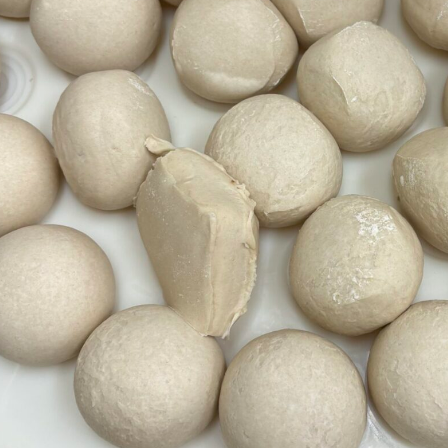
館ヶ森高原豚
牧場マップ
生産品への想
周遊バスのご案内
Arkfarm Wed
営業時間・料金
アクセス
Arkfarm 
ペットをお連れのお客様へ
よくいただく質問