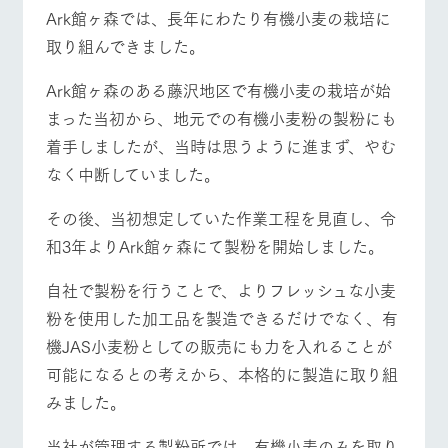
施設・体験情報
Ark館ヶ森では、長年にわたり有機小麦の栽培に
牧場トップ
今日の牧場
牧場の楽しみ方
取り組んできました。
ArkFarm Wedding
フラワー
動物とふ
アクティ
ガーデン
れあう
ビティ／
Ark館ヶ森のある藤沢地区で有機小麦の栽培が始
体験
花のある美しい
触れて、感じ
まった当初から、地元での有機小麦粉の製粉にも
ツリーハウスや
自然環境の中、
て、学ぶ。館ヶ
お知らせ
イベント/フェア
レストラン/BBQ
フラワーガーデン
各種体験教室な
着手しましたが、当時は思うように進まず、やむ
季節の移り変わ
森の雄大な自然
ど、楽しみなが
りを存分に味わ
なかで動物とふ
ブログ
なく中断していました。
ら学べる様々な
う
れあう
アクティビティ
お問い合わせ・資料請求
その後、当初想定していた作業工程を見直し、令
営業時
生産品カタログ・資料DL
間・料金
レストラ
ショップ
牧場マッ
動物とふれあう
アクティビティ/体験
ショップ/お買い物
和3年よりArk館ヶ森にて製粉を開始しました。
ン
／お買い
プ
交通アク
English (Google Translate)
物
セス
自社で製粉を行うことで、よりフレッシュな小麦
牧場の生産品を
牧場マップのダ
丹精込めて育て
知り尽くした料
ウンロード
よくいた
粉を使用した加工品を製造できるだけでなく、有
だく質問
た生産品をはじ
理人が腕を振
機JAS小麦粉としての販売にも力を入れることが
ネットショップ
め、牧場産の逸
牧場マップを見る
周遊バス
い、ビュッフェ
団体のお
品を取り揃えた
スタイルで提供
客様へ
可能になるとの考えから、本格的に製造に取り組
店舗
みました。
ペットを
お連れの
周遊バス
お客様へ
当社が管理する製粉所では、有機小麦のみを取り