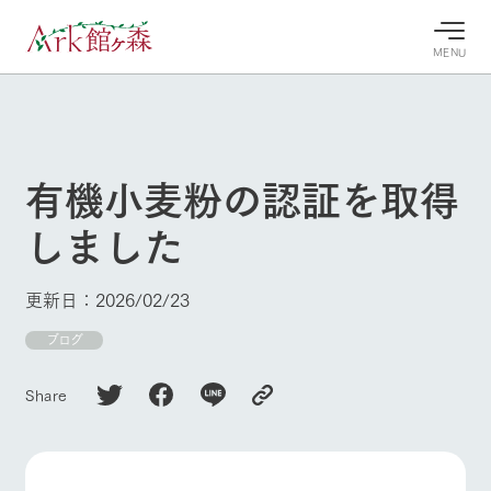
MENU
30°c
/
22°c
30°c
/
22°c
8/7
8/7
2026
2026
(金)
(金)
有機小麦粉の認証を取得
牧場へ行
よく見られている情報
しました
く
ホーム
今日の牧
イベン
牧場の楽
場・営業
ト/フェ
しみ方
Ark館ヶ森について
更新日：2026/02/23
案内
ア
牧場スタッフが
本日の営業時間
Ark館ヶ森で開
ブログ
季節ごとの楽し
牧場に行く
や牧場の天気、
催しているイベ
み方やシーン別
ガーデンの開花
ント・フェアの
の楽しみ方をナ
Share
状況などを毎日
情報やスケジュ
ビゲート
更新
ール
私たちの取り組み
生産品を見る