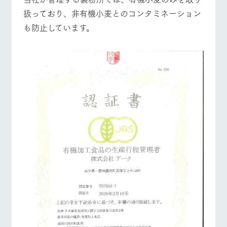
お問い合
牧場内を巡る周
扱っており、非有機小麦とのコンタミネーション
わせ・資
営業時間・料金
交通アクセス
遊バスのご案内
料請求
も防止しています。
個人情報取扱いについて
よくあるご質問
団体のお客様へ
ペットをお連れの
お問い合わせ
お客様へ