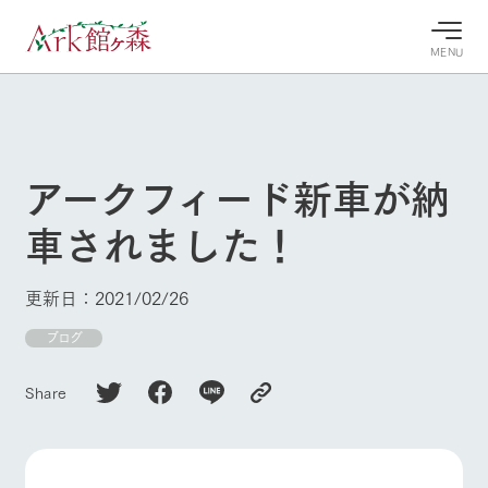
MENU
30°c
/
22°c
30°c
/
22°c
8/10
8/10
2026
2026
(月)
(月)
アークフィード新車が納
牧場へ行
よく見られている情報
車されました！
く
ホーム
今日の牧
イベン
牧場の楽
場・営業
ト/フェ
しみ方
Ark館ヶ森について
更新日：2021/02/26
案内
ア
牧場スタッフが
本日の営業時間
Ark館ヶ森で開
ブログ
季節ごとの楽し
牧場に行く
や牧場の天気、
催しているイベ
み方やシーン別
ガーデンの開花
ント・フェアの
の楽しみ方をナ
Share
状況などを毎日
情報やスケジュ
ビゲート
更新
ール
私たちの取り組み
生産品を見る