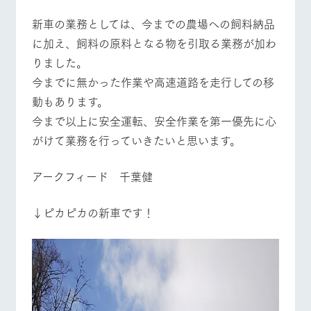
お問い合
牧場内を巡る周
わせ・資
新車の業務としては、今までの農場への飼料納品
遊バスのご案内
料請求
に加え、飼料の原料となる物を引取る業務が加わ
個人情報取扱いについて
りました。
今までに無かった作業や高速道路を走行しての移
営業時間・料金
交通アクセス
動もあります。
よくあるご質問
団体のお客様へ
今まで以上に安全運転、安全作業を第一優先に心
がけて業務を行っていきたいと思います。
ペットをお連れの
お問い合わせ
お客様へ
アークフィード 千葉健
↓ピカピカの新車です！