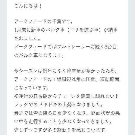
施設・体験情報
こんにちは！
ArkFarm Wedding
フラワー
動物とふ
アクティ
アークフィードの千葉です。
ガーデン
れあう
ビティ／
体験
1月末に新車のバルク車（エサを運ぶ車）が納車
花のある美しい
触れて、感じ
されました。
ツリーハウスや
自然環境の中、
て、学ぶ。館ヶ
牧場トップ
今日の牧場
牧場の楽しみ方
お知らせ
各種体験教室な
季節の移り変わ
森の雄大な自然
アークフィードではフルトレーラーに続く3台目
ど、楽しみなが
りを存分に味わ
なかで動物とふ
ブログ
ら学べる様々な
のバルク車になります。
う
れあう
アクティビティ
お問い合わせ・資料請求
営業時
今シーズンは例年になく降雪量が多かったため、
イベント/フェア
レストラン/BBQ
フラワーガーデン
生産品カタログ・資料DL
間・料金
レストラ
ショップ
牧場マッ
ン
／お買い
プ
アークフィードの工場周辺は常に圧雪、凍結路面
交通アク
English (Google Translate)
物
セス
になっています。
牧場の生産品を
牧場マップのダ
丹精込めて育て
知り尽くした料
ウンロード
よくいた
初運行の日も朝からチェーンを装着し馴れないト
だく質問
た生産品をはじ
理人が腕を振
動物とふれあう
アクティビティ/体験
ショップ/お買い物
ラックでのドキドキの出発となりました。
ネットショップ
め、牧場産の逸
い、ビュッフェ
団体のお
品を取り揃えた
スタイルで提供
客様へ
最近では雪の降る日も少なくなり、路面状況の悪
店舗
い中を走行することも少なくなってきました。
ペットを
お連れの
少しずつですが冬の終わりを感じています。
周遊バス
お客様へ
牧場マップを見る
周遊バス