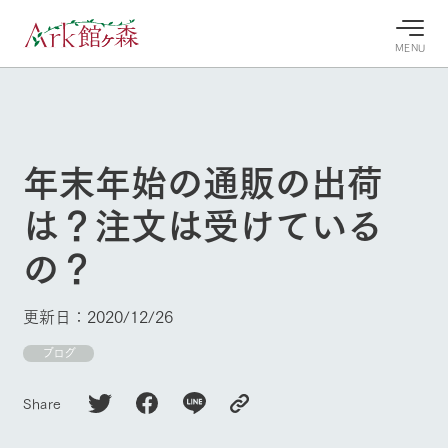
MENU
30°c
/
22°c
30°c
/
22°c
8/7
8/7
2026
2026
(金)
(金)
年末年始の通販の出荷
牧場へ行
よく見られている情報
は？注文は受けている
く
ホーム
今日の牧
イベン
牧場の楽
の？
場・営業
ト/フェ
しみ方
Ark館ヶ森について
案内
ア
牧場スタッフが
本日の営業時間
Ark館ヶ森で開
季節ごとの楽し
更新日：2020/12/26
牧場に行く
や牧場の天気、
催しているイベ
み方やシーン別
ガーデンの開花
ント・フェアの
の楽しみ方をナ
ブログ
状況などを毎日
情報やスケジュ
ビゲート
更新
ール
私たちの取り組み
Share
生産品を見る