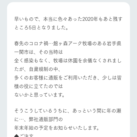
施設・体験情報
牧場トップ
今日の牧場
牧場の楽しみ方
ArkFarm Wedding
フラワー
動物とふ
アクティ
早いもので、本当に色々あった2020年もあと残す
ガーデン
れあう
ビティ／
ところ5日となりました。
体験
花のある美しい
触れて、感じ
ツリーハウスや
自然環境の中、
て、学ぶ。館ヶ
お知らせ
春先のコロナ禍…館ヶ森アーク牧場のある岩手県
各種体験教室な
季節の移り変わ
森の雄大な自然
イベント/フェア
レストラン/BBQ
フラワーガーデン
ど、楽しみなが
りを存分に味わ
なかで動物とふ
一関市は、その当時は
ブログ
ら学べる様々な
う
れあう
全く感染もなく、牧場は休園を余儀なくされまし
アクティビティ
お問い合わせ・資料請求
たが、自粛規制の中、
営業時
生産品カタログ・資料DL
間・料金
レストラ
ショップ
牧場マッ
多くのお客様に通販をご利用いただき、少しは皆
動物とふれあう
アクティビティ/体験
ショップ/お買い物
ン
／お買い
プ
交通アク
English (Google Translate)
物
様の役に立てたのでは
セス
牧場の生産品を
牧場マップのダ
ないかと思っています。
丹精込めて育て
知り尽くした料
ウンロード
よくいた
だく質問
た生産品をはじ
理人が腕を振
ネットショップ
め、牧場産の逸
い、ビュッフェ
団体のお
牧場マップを見る
周遊バス
そうこうしているうちに、あっという間に年の瀬
品を取り揃えた
スタイルで提供
客様へ
店舗
に…、弊社通販部門の
ペットを
年末年始の予定をお知らせいたします。
お連れの
周遊バス
お客様へ
◆ご注文