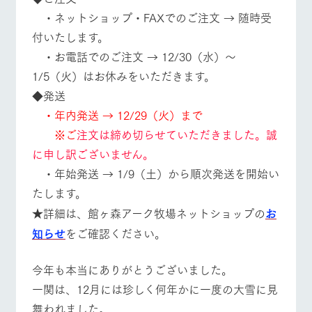
お問い合
牧場内を巡る周
・ネットショップ・FAXでのご注文 → 随時受
わせ・資
遊バスのご案内
営業時間・料金
交通アクセス
料請求
付いたします。
個人情報取扱いについて
・お電話でのご注文 → 12/30（水）～
よくあるご質問
団体のお客様へ
1/5（火）はお休みをいただきます。
ペットをお連れの
お問い合わせ
◆発送
お客様へ
・年内発送 → 12/29（火）まで
※ご
注文は締め切らせていただきました。誠
に申し訳ございません。
・年始発送 → 1/9（土）から順次発送を開始い
たします。
★詳細は、館ヶ森アーク牧場ネットショップの
お
知らせ
をご確認ください。
今年も本当にありがとうございました。
一関は、12月には珍しく何年かに一度の大雪に見
舞われました。