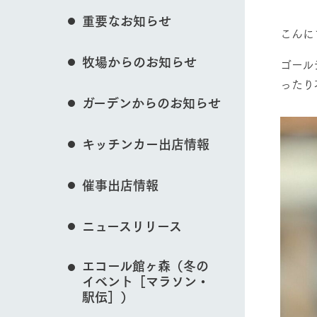
花のある美しい自
重要なお知らせ
わりを存分に味わ
こんに
営業時間・料金
イベント/フェア
牧場からのお知らせ
交通アクセス
レストラン
ゴール
ったり
よくいただく質問
牧場の生産品を知
ガーデンからのお知らせ
い、ビュッフェス
団体のお客様へ
50周年ヒスト
動物とふれあう
周遊バス
ペットをお連れのお客様へ
キッチンカー出店情報
アークグループの
記念し、これま
お問い合わせ・資料請求
牧場内を巡る周遊
とめた映像を制
催事出店情報
た。（動画サイ
牧場マップを見る
ニュースリリース
エコール館ヶ森（冬の
イベント［マラソン・
営業時間・料金
交通アクセス
駅伝］）