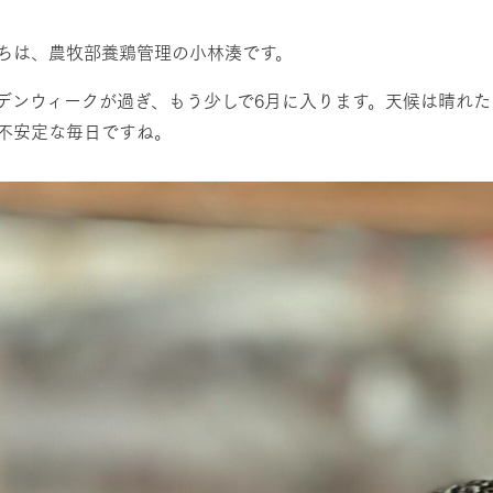
然環境の中、季節の移り変
触れて、感じて、学ぶ。館ヶ森の雄大な
う
なかで動物とふれあう
ちは、農牧部養鶏管理の小林湊です。
レストラン/BBQ
ショップ／お買い物
デンウィークが過ぎ、もう少しで6月に入ります。天候は晴れ
不安定な毎日ですね。
り尽くした料理人が腕を振
丹精込めて育てた生産品をはじめ、牧場
タイルで提供
逸品を取り揃えた店舗
リー映像
アクティビティ/体験
創業50周年を
でのあゆみをま
バスのご案内
作いたしまし
トが開きます）
周遊バス
よくあるご質問
団体のお客様へ
ペ