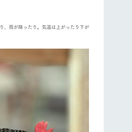
自然
ツリーハウスや各種体験教室など、楽しみな
がら学べる様々なアクティビティ
フラワーガーデン
牧場マップ
たり、雨が降ったり。気温は上がったり下が
産の
牧場マップのダウンロード
ショップ/お買い物
ットをお連れの
お客様へ
お問い合わせ