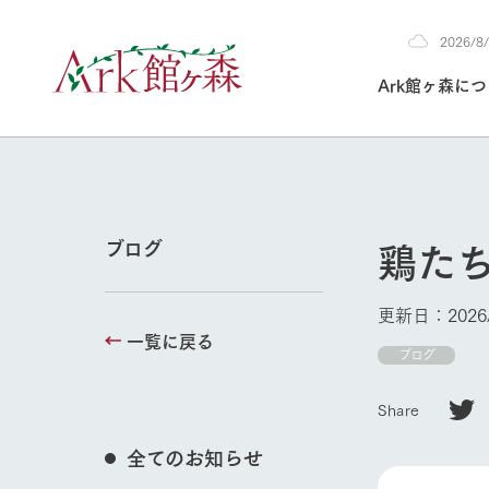
2026/
2026
Ark館ヶ森に
8/8
30°c
/
22°c
2026
(土)
Ark館ヶ森について
私たちの取り組み
生産品を見る
牧場へ行く
よく見られて
鶏た
ブログ
今日の牧場
本日の営業時間や
更新日：2026/
花状況などを毎日
一覧に戻る
1Pでわかる A
育てる
館ヶ森高原豚
ブログ
私たちの創業ス
環境を整え、
岩手県館ヶ森地
施設・体験情
Share
事業領域・取り
豊かな命を育む
の中、徹底した
トピックを取り上
しい衛生管理の
わかりやすくご
て育てています。
全てのお知らせ
牧場トップ
フラワーガ