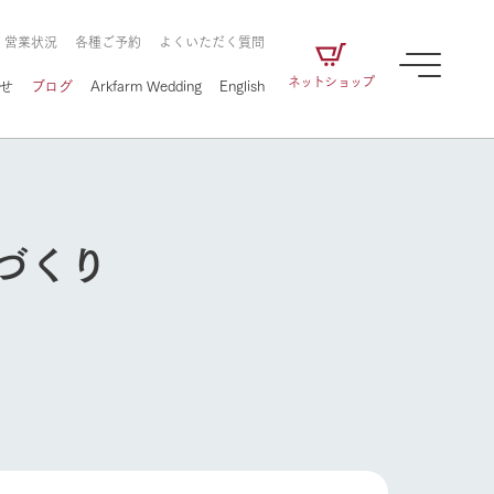
・営業状況
各種ご予約
よくいただく質問
ネットショップ
せ
ブログ
Arkfarm Wedding
English
づくり
牧場の楽しみ方
ェアの
牧場スタッフが季節ごとの楽しみ方やシーン
別の楽しみ方をナビゲート
に向けて
想い
企業情報
循環する
をはじめ、私たちが
届け、
の食品はすべて、「家
1972年から時代の変革とともに
この地で挑んできた
農業のために推進し
を描く
て食べさせられるも
歩んできたArk館ヶ森のヒストリ
循環型農業のかたち
の取り組みをご紹介
る」という一貫した
ーや会社概要など、株式会社ア
で作られています。
ークにまつわる情報をご紹介し
牧場の楽しみ方
アクティビティ／体験
ます。