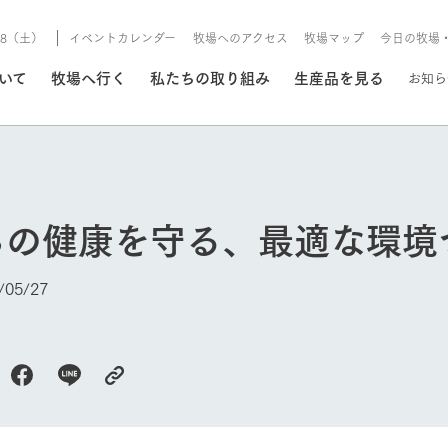
8/8（土）
イベントカレンダー
牧場へのアクセス
牧場マップ
今日の牧場
/8/8（土）
ついて
牧場へ行く
私たちの取り組み
生産品を見る
お知ら
いる情報
ちの健康を守る、最適な環境
・営業案内
イベント/フェア
牧場の天気、ガーデンの開
05/27
Ark館ヶ森で開催しているイベント・フ
更新
情報やスケジュール
rk館ヶ森
わたしたちの想い
つくる
生産品一覧
農業の未来
つなげる
生産品への
トーリーから、
域の豊かな自然
生きることは食べること。「食
おいしさと安心を、
健やかで笑顔溢れる毎日のため
循環型農業
食を人々に
Ark館ヶ森
報
組みまで、関連
こだわりと、厳
はいのち」の理念に込められた
まっすぐにつくる
に、安全・安心で高品質なもの
持続可能な
未来への輪
族に安心し
げながら1Pで
元、愛情を込め
想いや、農業を未来につなぐた
だけをつくっています。
ている3つ
のだけを作
紹介します。
めの使命をお伝えします。
します。
信念のもと
今日の牧場
ーデン
動物とふれあう