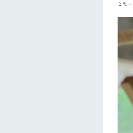
と思い
ホーム
Ark館ヶ
わたしたち
1Pでわかる
農業の未来
企業情報
事業一覧
50周年ヒス