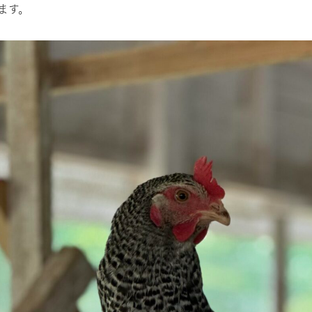
ます。
牧場に行く
私たちの取
今日の牧場
育てる
森について
館ヶ森エリアについて
つくる
イベント
つなげる
の想い
牧場の楽しみ方
循環する
Ark館ヶ森
フラワーガーデン
に向けて
動物とふれあう
生産品を見
アクティビティ・体験
レストラン
トリー映像
生産品一覧
ショップ／お買い物