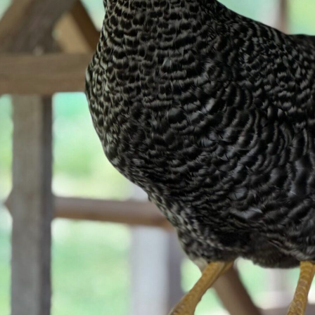
館ヶ森高原豚
牧場マップ
生産品への想
周遊バスのご案内
Arkfarm Wed
営業時間・料金
アクセス
Arkfarm 
ペットをお連れのお客様へ
よくいただく質問