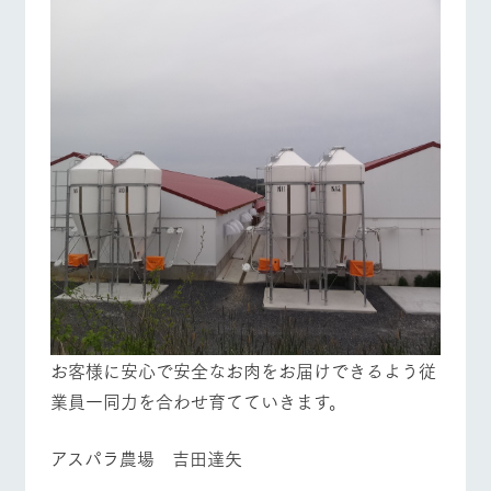
営業時間・料金
交通アクセス
お問い合
牧場内を巡る周
わせ・資
遊バスのご案内
料請求
よくあるご質問
団体のお客様へ
個人情報取扱いについて
ペットをお連れの
お問い合わせ
お客様へ
お客様に安心で安全なお肉をお届けできるよう従
業員一同力を合わせ育てていきます。
アスパラ農場 吉田達矢