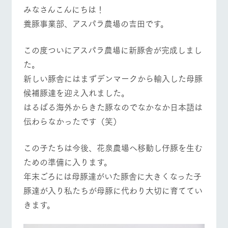
施設・体験情報
牧場トップ
今日の牧場
牧場の楽しみ方
みなさんこんにちは！
養豚事業部、アスパラ農場の吉田です。
ArkFarm Wedding
フラワー
動物とふ
アクティ
ガーデン
れあう
ビティ／
体験
この度ついにアスパラ農場に新豚舎が完成しまし
花のある美しい
触れて、感じ
イベント/フェア
レストラン/BBQ
フラワーガーデン
た。
ツリーハウスや
自然環境の中、
て、学ぶ。館ヶ
お知らせ
各種体験教室な
季節の移り変わ
森の雄大な自然
新しい豚舎にはまずデンマークから輸入した母豚
ど、楽しみなが
りを存分に味わ
なかで動物とふ
ブログ
ら学べる様々な
候補豚達を迎え入れました。
う
れあう
アクティビティ
お問い合わせ・資料請求
はるばる海外からきた豚なのでなかなか日本語は
動物とふれあう
アクティビティ/体験
ショップ/お買い物
営業時
伝わらなかったです（笑）
生産品カタログ・資料DL
間・料金
レストラ
ショップ
牧場マッ
ン
／お買い
プ
交通アク
English (Google Translate)
物
セス
この子たちは今後、花泉農場へ移動し仔豚を生む
牧場の生産品を
牧場マップのダ
丹精込めて育て
知り尽くした料
ウンロード
よくいた
ための準備に入ります。
牧場マップを見る
周遊バス
だく質問
た生産品をはじ
理人が腕を振
年末ごろには母豚達がいた豚舎に大きくなった子
ネットショップ
め、牧場産の逸
い、ビュッフェ
団体のお
品を取り揃えた
スタイルで提供
客様へ
豚達が入り私たちが母豚に代わり大切に育ててい
店舗
きます。
ペットを
お連れの
周遊バス
お客様へ