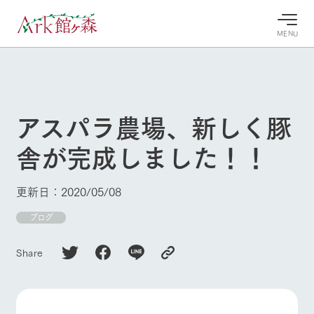
MENU
30°c
/
22°c
30°c
/
22°c
8/8
8/8
2026
2026
(土)
(土)
アスパラ農場、新しく豚
牧場へ行
よく見られている情報
舎が完成しました！！
く
ホーム
今日の牧
イベン
牧場の楽
場・営業
ト/フェ
しみ方
Ark館ヶ森について
更新日：2020/05/08
案内
ア
牧場スタッフが
本日の営業時間
Ark館ヶ森で開
ブログ
季節ごとの楽し
牧場に行く
や牧場の天気、
催しているイベ
み方やシーン別
ガーデンの開花
ント・フェアの
の楽しみ方をナ
Share
状況などを毎日
情報やスケジュ
ビゲート
更新
ール
私たちの取り組み
生産品を見る