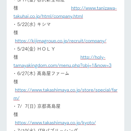
お問い合
牧場内を巡る周
様
http://www.tanizawa-
わせ・資
遊バスのご案内
料請求
takuhai.co.jp/html/company.html
個人情報取扱いについて
牧場マップを見る
周遊バス
･ 5/22(水) キシマ
様
https://kijimagroup.co.jp/recruit/company/
･ 5/24(金) ＨＯＬＹ
様
http://holy-
営業時間・料金
交通アクセス
tamayakingdom.com/menu.php?obj=1&now=3
よくあるご質問
団体のお客様へ
･ 6/27(木) 髙島屋ファーム
様
ペットをお連れの
お問い合わせ
お客様へ
https://www.takashimaya.co.jp/store/special/far
m/
･ 7/ 7(日) 京都髙島屋
様
https://www.takashimaya.co.jp/kyoto/
･ 7/10(水) JTBパブリッシング