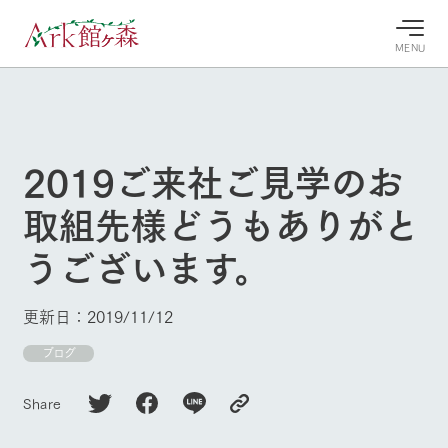
MENU
30°c
/
22°c
30°c
/
22°c
8/8
8/8
2026
2026
(土)
(土)
2019ご来社ご見学のお
牧場へ行
よく見られている情報
取組先様どうもありがと
く
ホーム
今日の牧
イベン
牧場の楽
うございます。
場・営業
ト/フェ
しみ方
Ark館ヶ森について
案内
ア
牧場スタッフが
本日の営業時間
Ark館ヶ森で開
季節ごとの楽し
更新日：2019/11/12
牧場に行く
や牧場の天気、
催しているイベ
み方やシーン別
ガーデンの開花
ント・フェアの
の楽しみ方をナ
ブログ
状況などを毎日
情報やスケジュ
ビゲート
更新
ール
私たちの取り組み
Share
生産品を見る