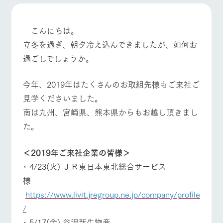
施設・体験情報
ArkFarm Wedding
フラワー
動物とふ
アクティ
こんにちは。
ガーデン
れあう
ビティ／
立冬を過ぎ、朝夕冷え込んできましたが、如何お
体験
花のある美しい
触れて、感じ
過ごしでしょうか。
ツリーハウスや
自然環境の中、
て、学ぶ。館ヶ
お知らせ
各種体験教室な
季節の移り変わ
森の雄大な自然
ど、楽しみなが
りを存分に味わ
なかで動物とふ
今年、2019年はたくさんのお取組先様もご来社ご
ブログ
ら学べる様々な
う
れあう
見学くださいました。
アクティビティ
お問い合わせ・資料請求
牧場トップ
今日の牧場
牧場の楽しみ方
南は九州、宮崎県、熊本県からもお越し頂きまし
営業時
生産品カタログ・資料DL
間・料金
レストラ
ショップ
牧場マッ
た。
ン
／お買い
プ
交通アク
English (Google Translate)
物
セス
牧場の生産品を
牧場マップのダ
＜2019年ご来社企業の皆様＞
丹精込めて育て
知り尽くした料
ウンロード
イベント/フェア
レストラン/BBQ
フラワーガーデン
よくいた
だく質問
た生産品をはじ
理人が腕を振
･ 4/23(火) ＪＲ東日本東北総合サービス
ネットショップ
め、牧場産の逸
い、ビュッフェ
団体のお
様
品を取り揃えた
スタイルで提供
客様へ
店舗
https://www.livit.jregroup.ne.jp/company/profile
ペットを
お連れの
動物とふれあう
アクティビティ/体験
ショップ/お買い物
/
周遊バス
お客様へ
･ 5/17(金) 谷沢新生物産