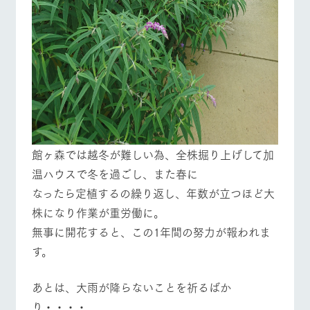
館ヶ森では越冬が難しい為、全株掘り上げして加
温ハウスで冬を過ごし、また春に
なったら定植するの繰り返し、年数が立つほど大
株になり作業が重労働に。
無事に開花すると、この1年間の努力が報われま
す。
あとは、大雨が降らないことを祈るばか
り・・・・