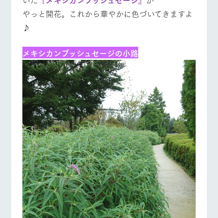
お問い合
牧場内を巡る周
やっと開花。これから華やかに色づいてきますよ
わせ・資
遊バスのご案内
料請求
♪
個人情報取扱いについて
営業時間・料金
交通アクセス
メキシカンブッシュセージの小路
よくあるご質問
団体のお客様へ
ペットをお連れの
お問い合わせ
お客様へ