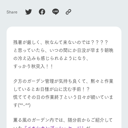
施設・体験情報
Share
ArkFarm Wedding
フラワー
動物とふ
アクティ
ガーデン
れあう
ビティ／
牧場トップ
今日の牧場
牧場の楽しみ方
体験
花のある美しい
触れて、感じ
ツリーハウスや
自然環境の中、
て、学ぶ。館ヶ
お知らせ
各種体験教室な
季節の移り変わ
森の雄大な自然
残暑が厳しく、秋なんて来ないのでは？？？？
ど、楽しみなが
りを存分に味わ
なかで動物とふ
ブログ
と思っていたら、いつの間にか日没が早まり朝晩
ら学べる様々な
う
れあう
イベント/フェア
レストラン/BBQ
フラワーガーデン
アクティビティ
の冷え込みも感じられるようになり、
お問い合わせ・資料請求
営業時
すっかり秋突入！！
生産品カタログ・資料DL
間・料金
レストラ
ショップ
牧場マッ
ン
／お買い
プ
交通アク
English (Google Translate)
物
夕方のガーデン管理が気持ち良くて、黙々と作業
セス
動物とふれあう
アクティビティ/体験
ショップ/お買い物
牧場の生産品を
牧場マップのダ
しているとお日様が山に沈む手前！？
丹精込めて育て
知り尽くした料
ウンロード
よくいた
だく質問
た生産品をはじ
理人が腕を振
慌ててその日の作業終了という日々が続いていま
ネットショップ
め、牧場産の逸
い、ビュッフェ
団体のお
品を取り揃えた
す(*^-^*)
スタイルで提供
客様へ
店舗
牧場マップを見る
周遊バス
ペットを
お連れの
薫る風のガーデン内では、随分前からご紹介して
周遊バス
お客様へ
いた
『メキシカンブッシュセージ』
が