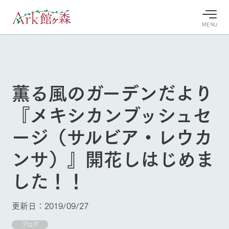
MENU
30°c
/
22°c
30°c
/
22°c
8/7
8/7
2026
2026
(金)
(金)
薫る風のガーデンだより
牧場へ行
よく見られている情報
『メキシカンブッシュセ
く
ホーム
今日の牧
イベン
牧場の楽
ージ（サルビア・レウカ
場・営業
ト/フェ
しみ方
Ark館ヶ森について
案内
ア
ンサ）』開花しはじめま
牧場スタッフが
本日の営業時間
Ark館ヶ森で開
季節ごとの楽し
牧場に行く
や牧場の天気、
催しているイベ
み方やシーン別
した！！
ガーデンの開花
ント・フェアの
の楽しみ方をナ
状況などを毎日
情報やスケジュ
ビゲート
更新
ール
私たちの取り組み
更新日：2019/09/27
ブログ
生産品を見る