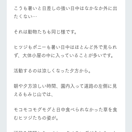
施設・体験情報
こうも暑いと日差しの強い日中はなかなか外に出
たくない…
牧場トップ
今日の牧場
牧場の楽しみ方
ArkFarm Wedding
フラワー
動物とふ
アクティ
ガーデン
れあう
ビティ／
体験
それは動物たちも同じ様です。
花のある美しい
触れて、感じ
ツリーハウスや
自然環境の中、
て、学ぶ。館ヶ
お知らせ
各種体験教室な
季節の移り変わ
森の雄大な自然
ヒツジもポニーも暑い日中はほとんど外で見られ
イベント/フェア
レストラン/BBQ
フラワーガーデン
ど、楽しみなが
りを存分に味わ
なかで動物とふ
ブログ
ら学べる様々な
う
れあう
ず、大体小屋の中に入っていることが多いです。
アクティビティ
お問い合わせ・資料請求
営業時
活動するのは涼しくなった夕方から。
生産品カタログ・資料DL
間・料金
レストラ
ショップ
牧場マッ
ン
／お買い
プ
動物とふれあう
アクティビティ/体験
ショップ/お買い物
交通アク
English (Google Translate)
物
セス
朝や夕方涼しい時間、園内入って道路の左側に見
牧場の生産品を
牧場マップのダ
丹精込めて育て
知り尽くした料
ウンロード
よくいた
えるもみじ山では、
だく質問
た生産品をはじ
理人が腕を振
ネットショップ
め、牧場産の逸
い、ビュッフェ
団体のお
品を取り揃えた
スタイルで提供
牧場マップを見る
周遊バス
モコモコモグモグと日中食べられなかった草を食
客様へ
店舗
むヒツジたちの姿が。
ペットを
お連れの
周遊バス
お客様へ