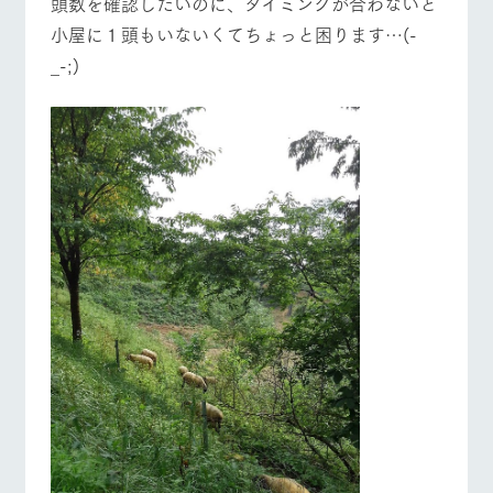
頭数を確認したいのに、タイミングが合わないと
お問い合
牧場内を巡る周
わせ・資
小屋に１頭もいないくてちょっと困ります…(-
遊バスのご案内
料請求
営業時間・料金
交通アクセス
_-;)
個人情報取扱いについて
よくあるご質問
団体のお客様へ
ペットをお連れの
お問い合わせ
お客様へ