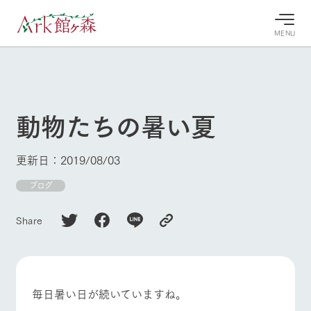
MENU
30°c
/
22°c
30°c
/
22°c
8/8
8/8
2026
2026
(土)
(土)
動物たちの暑い夏
牧場へ行
よく見られている情報
く
ホーム
更新日：2019/08/03
今日の牧
イベン
牧場の楽
場・営業
ト/フェ
しみ方
Ark館ヶ森について
ブログ
案内
ア
牧場スタッフが
本日の営業時間
Ark館ヶ森で開
季節ごとの楽し
Share
牧場に行く
や牧場の天気、
催しているイベ
み方やシーン別
ガーデンの開花
ント・フェアの
の楽しみ方をナ
状況などを毎日
情報やスケジュ
ビゲート
更新
ール
私たちの取り組み
毎日暑い日が続いていますね。
生産品を見る