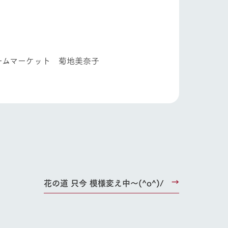
 菊地美奈子
り組み
お知らせ
ブログ
お問い合わせ・資料請求
生産品カタログ・資料DL
English (Google Translate)
る
花の道 只今 模様変え中～(^o^)/