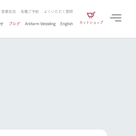
・営業状況
各種ご予約
よくいただく質問
ネットショップ
せ
ブログ
Arkfarm Wedding
English
牧場の楽しみ方
ェアの
牧場スタッフが季節ごとの楽しみ方やシーン
別の楽しみ方をナビゲート
に向けて
想い
企業情報
循環する
をはじめ、私たちが
届け、
の食品はすべて、「家
1972年から時代の変革とともに
この地で挑んできた
牧場の楽しみ方
農業のために推進し
を描く
て食べさせられるも
歩んできたArk館ヶ森のヒストリ
循環型農業のかたち
の取り組みをご紹介
る」という一貫した
ーや会社概要など、株式会社ア
で作られています。
ークにまつわる情報をご紹介し
アクティビティ／体験
ます。