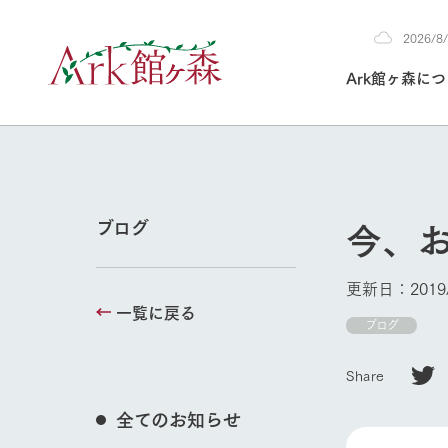
2026/
2026
Ark館ヶ森に
8/5
30°c
/
22°c
2026
(水)
Ark館ヶ森について
私たちの取り組み
生産品を見る
牧場へ行く
よく見られて
今、
ブログ
今日の牧場
本日の営業時間や
更新日：2019/
花状況などを毎日
一覧に戻る
1Pでわかる A
育てる
館ヶ森高原豚
ブログ
私たちの創業ス
環境を整え、
岩手県館ヶ森地
牧場トップ
施設・体験情
Share
事業領域・取り
豊かな命を育む
の中、徹底した
トピックを取り上
しい衛生管理の
わかりやすくご
て育てています。
全てのお知らせ
フラワーガ