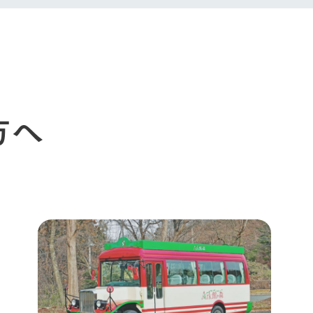
生産品への想
周遊バスのご案内
Arkfarm Wed
営業時間・料金
アクセス
Arkfarm 
ペットをお連れのお客様へ
よくいただく質問
方へ