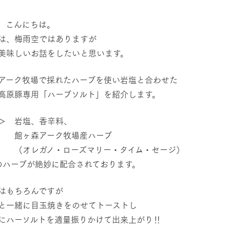
然環境の中、季節の移り変
触れて、感じて、学ぶ。館ヶ森の雄大な
レストラン/BBQ
う
なかで動物とふれあう
、こんにちは。
は、梅雨空ではありますが
ショップ／お買い物
美味しいお話をしたいと思います。
り尽くした料理人が腕を振
丹精込めて育てた生産品をはじめ、牧場
アクティビティ/体験
タイルで提供
逸品を取り揃えた店舗
アーク牧場で採れたハーブを使い岩塩と合わせた
リー映像
高原豚専用「ハーブソルト」を紹介します。
創業50周年を
でのあゆみをま
バスのご案内
周遊バス
＞ 岩塩、香辛料、
作いたしまし
森アーク牧場産ハーブ
トが開きます）
レガノ・ローズマリー・タイム・セージ）
のハーブが絶妙に配合されております。
よくあるご質問
団体のお客様へ
ペ
はもちろんですが
と一緒に目玉焼きをのせてトーストし
にハーソルトを適量振りかけて出来上がり‼