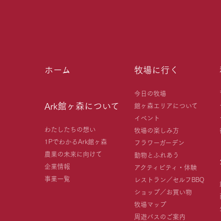
ホーム
牧場に行く
今日の牧場
Ark館ヶ森について
館ヶ森エリアについて
イベント
わたしたちの想い
牧場の楽しみ方
1PでわかるArk館ヶ森
フラワーガーデン
農業の未来に向けて
動物とふれあう
企業情報
アクティビティ・体験
事業一覧
レストラン／セルフBBQ
ショップ／お買い物
牧場マップ
周遊バスのご案内