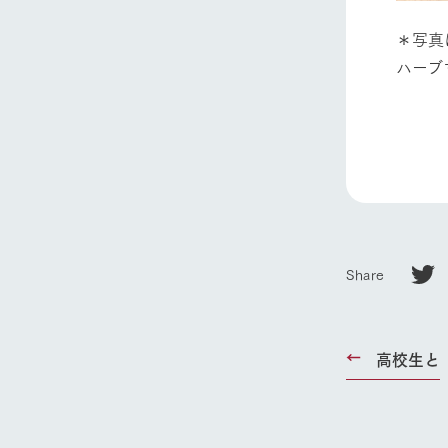
＊写真
ハーブ
館
ホーム
Ark館ヶ
わたしたち
Share
1Pでわかる
農業の未来
企業情報
高校生と
事業一覧
50周年ヒス