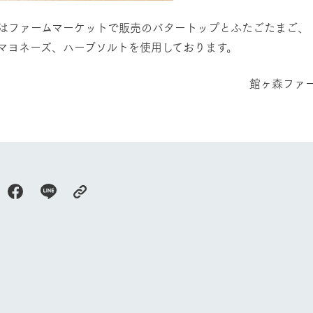
はファームマーケットで販売のバタートップとふたごたまご、
マヨネーズ、ハーブソルトを使用しております。
ヶ森ファームマーケット
牧場に行く
私たちの取
今日の牧場
育てる
森について
館ヶ森エリアについて
つくる
イベント
つなげる
の想い
牧場の楽しみ方
循環する
Ark館ヶ森
フラワーガーデン
に向けて
動物とふれあう
生産品を見
アクティビティ・体験
レストラン
トリー映像
生産品一覧
ショップ／お買い物
館ヶ森高原豚
牧場マップ