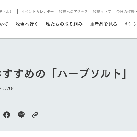
8/5（水）
イベントカレンダー
牧場へのアクセス
牧場マップ
今日の牧場
/8/5（水）
ついて
牧場へ行く
私たちの取り組み
生産品を見る
お知ら
いる情報
おすすめの「ハーブソルト」
・営業案内
イベント/フェア
牧場の天気、ガーデンの開
07/04
Ark館ヶ森で開催しているイベント・フ
更新
情報やスケジュール
rk館ヶ森
わたしたちの想い
つくる
生産品一覧
農業の未来
つなげる
生産品への
トーリーから、
域の豊かな自然
生きることは食べること。「食
おいしさと安心を、
健やかで笑顔溢れる毎日のため
循環型農業
食を人々に
Ark館ヶ森
今日の牧場
報
組みまで、関連
こだわりと、厳
はいのち」の理念に込められた
まっすぐにつくる
に、安全・安心で高品質なもの
持続可能な
未来への輪
族に安心し
げながら1Pで
元、愛情を込め
想いや、農業を未来につなぐた
だけをつくっています。
ている3つ
のだけを作
紹介します。
めの使命をお伝えします。
します。
信念のもと
ーデン
動物とふれあう