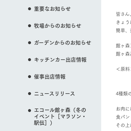
花のある美しい自
イベント/フェア
重要なお知らせ
わりを存分に味わ
皆さん
営業時間・料金
きょう
牧場からのお知らせ
交通アクセス
レストラン
簡単、
よくいただく質問
牧場の生産品を知
動物とふれあう
ガーデンからのお知らせ
い、ビュッフェス
館ヶ森
団体のお客様へ
50周年ヒスト
館ヶ森
周遊バス
ペットをお連れのお客様へ
キッチンカー出店情報
アークグループの
記念し、これま
お問い合わせ・資料請求
牧場内を巡る周遊
牧場マップを見る
＜原料
とめた映像を制
催事出店情報
館ヶ
た。（動画サイ
（オ
ニュースリリース
4種類
営業時間・料金
交通アクセス
お肉に
エコール館ヶ森（冬の
イベント［マラソン・
食パン
駅伝］）
その上