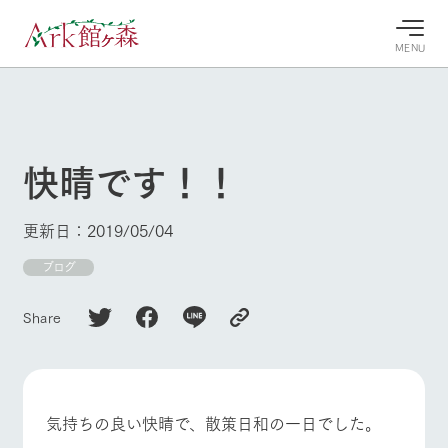
MENU
30°c
/
22°c
30°c
/
22°c
8/8
8/8
2026
2026
(土)
(土)
快晴です！！
牧場へ行
よく見られている情報
く
ホーム
更新日：2019/05/04
今日の牧
イベン
牧場の楽
場・営業
ト/フェ
しみ方
Ark館ヶ森について
ブログ
案内
ア
牧場スタッフが
本日の営業時間
Ark館ヶ森で開
季節ごとの楽し
Share
牧場に行く
や牧場の天気、
催しているイベ
み方やシーン別
ガーデンの開花
ント・フェアの
の楽しみ方をナ
状況などを毎日
情報やスケジュ
ビゲート
更新
ール
私たちの取り組み
気持ちの良い快晴で、散策日和の一日でした。
生産品を見る