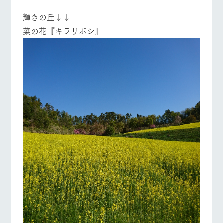
お問い合
牧場内を巡る周
わせ・資
輝きの丘↓↓
遊バスのご案内
料請求
菜の花『キラリボシ』
個人情報取扱いについて
営業時間・料金
交通アクセス
よくあるご質問
団体のお客様へ
ペットをお連れの
お問い合わせ
お客様へ