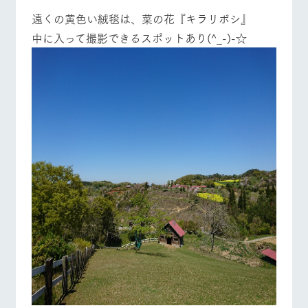
施設・体験情報
遠くの黄色い絨毯は、菜の花『キラリボシ』
中に入って撮影できるスポットあり(^_-)-☆
ArkFarm Wedding
フラワー
動物とふ
アクティ
ガーデン
れあう
ビティ／
体験
花のある美しい
触れて、感じ
ツリーハウスや
自然環境の中、
て、学ぶ。館ヶ
お知らせ
牧場トップ
今日の牧場
牧場の楽しみ方
各種体験教室な
季節の移り変わ
森の雄大な自然
ど、楽しみなが
りを存分に味わ
なかで動物とふ
ブログ
ら学べる様々な
う
れあう
アクティビティ
お問い合わせ・資料請求
営業時
生産品カタログ・資料DL
間・料金
レストラ
ショップ
牧場マッ
イベント/フェア
レストラン/BBQ
フラワーガーデン
ン
／お買い
プ
交通アク
English (Google Translate)
物
セス
牧場の生産品を
牧場マップのダ
丹精込めて育て
知り尽くした料
ウンロード
よくいた
だく質問
た生産品をはじ
理人が腕を振
ネットショップ
め、牧場産の逸
動物とふれあう
アクティビティ/体験
ショップ/お買い物
い、ビュッフェ
団体のお
品を取り揃えた
スタイルで提供
客様へ
店舗
ペットを
お連れの
周遊バス
お客様へ
牧場マップを見る
周遊バス