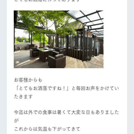
お問い合
営業時間・料金
交通アクセス
牧場内を巡る周
わせ・資
遊バスのご案内
料請求
よくあるご質問
団体のお客様へ
個人情報取扱いについて
ペットをお連れの
お問い合わせ
お客様へ
お客様からも
「とてもお洒落ですね！」と毎回お声をかけてい
たきます
今迄は外での食事は暑くて大変な日もありました
が
これからは気温も下がってきて