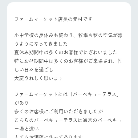
施設・体験情報
牧場トップ
今日の牧場
牧場の楽しみ方
ArkFarm Wedding
フラワー
動物とふ
アクティ
ファームマーケット店長の元村です
ガーデン
れあう
ビティ／
体験
花のある美しい
触れて、感じ
小中学校の夏休みも終わり、牧場も秋の空気が漂
イベント/フェア
レストラン/BBQ
フラワーガーデン
ツリーハウスや
自然環境の中、
て、学ぶ。館ヶ
お知らせ
うようになってきました
各種体験教室な
季節の移り変わ
森の雄大な自然
ど、楽しみなが
りを存分に味わ
なかで動物とふ
夏休み期間中は多くのお客様でにぎわいました
ブログ
ら学べる様々な
う
れあう
特にお盆期間中は多くのお客様がご来場され、忙
アクティビティ
お問い合わせ・資料請求
しい日々を過ごし
営業時
動物とふれあう
アクティビティ/体験
ショップ/お買い物
生産品カタログ・資料DL
間・料金
レストラ
ショップ
牧場マッ
大変うれしく思います
ン
／お買い
プ
交通アク
English (Google Translate)
物
セス
牧場の生産品を
牧場マップのダ
ファームマーケットには「バーベキューテラス」
丹精込めて育て
知り尽くした料
ウンロード
よくいた
だく質問
た生産品をはじ
理人が腕を振
牧場マップを見る
周遊バス
があり
ネットショップ
め、牧場産の逸
い、ビュッフェ
団体のお
多くのお客様にご利用いただきましたが
品を取り揃えた
スタイルで提供
客様へ
店舗
こちらのバーベキューテラスは通常のバーベキュ
ペットを
ー場と違い
お連れの
周遊バス
お客様へ
とてもお洒落に作ってあります