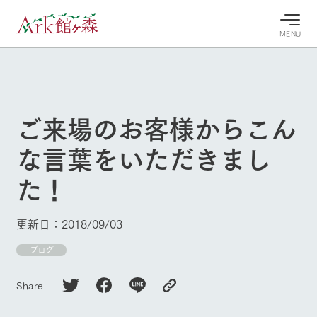
MENU
30°c
/
22°c
30°c
/
22°c
8/10
8/10
2026
2026
(月)
(月)
ご来場のお客様からこん
牧場へ行
よく見られている情報
な言葉をいただきまし
く
ホーム
今日の牧
イベン
牧場の楽
た！
場・営業
ト/フェ
しみ方
Ark館ヶ森について
案内
ア
牧場スタッフが
本日の営業時間
Ark館ヶ森で開
季節ごとの楽し
更新日：2018/09/03
牧場に行く
や牧場の天気、
催しているイベ
み方やシーン別
ガーデンの開花
ント・フェアの
の楽しみ方をナ
ブログ
状況などを毎日
情報やスケジュ
ビゲート
更新
ール
私たちの取り組み
Share
生産品を見る