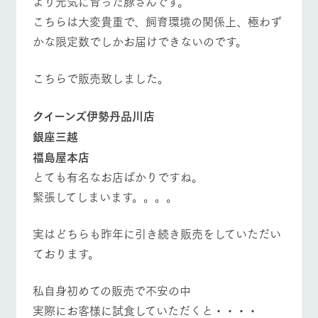
より元気に育った豚さんです。
お問い合
牧場内を巡る周
わせ・資
​こちらは大変貴重で、飼育環境の関係上、極わず
遊バスのご案内
料請求
かな限定数でしかお届けできないのです。
個人情報取扱いについて
こちらで販売致しました。
営業時間・料金
交通アクセス
クイーンズ伊勢丹品川店
よくあるご質問
団体のお客様へ
銀座三越
ペットをお連れの
お問い合わせ
​福島屋本店
お客様へ
とても有名なお店ばかりですね。
緊張してしまいます。。。。
実はどちらも昨年に引き続き販売をしていただい
ております。
私自身初めての販売で不安の中
​実際にお客様に試食していただくと・・・・