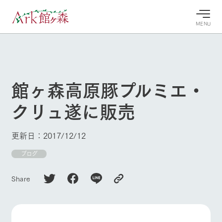
MENU
30°c
/
22°c
30°c
/
22°c
8/7
8/7
2026
2026
(金)
(金)
館ヶ森高原豚プルミエ・
牧場へ行
よく見られている情報
クリュ遂に販売
く
ホーム
今日の牧
イベン
牧場の楽
場・営業
ト/フェ
しみ方
Ark館ヶ森について
更新日：2017/12/12
案内
ア
牧場スタッフが
本日の営業時間
Ark館ヶ森で開
ブログ
季節ごとの楽し
牧場に行く
や牧場の天気、
催しているイベ
み方やシーン別
ガーデンの開花
ント・フェアの
の楽しみ方をナ
Share
状況などを毎日
情報やスケジュ
ビゲート
更新
ール
私たちの取り組み
生産品を見る