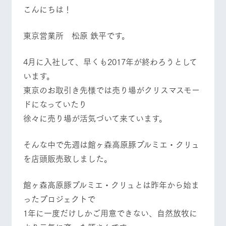
施設・体験情報
こんにちは！
ArkFarm Wedding
フラワー
動物とふ
アクティ
東京営業所 松原 鉄平です。
ガーデン
れあう
ビティ／
体験
花のある美しい
触れて、感じ
​4月に入社して、早くも2017年が終わろうとして
ツリーハウスや
自然環境の中、
て、学ぶ。館ヶ
牧場トップ
今日の牧場
牧場の楽しみ方
お知らせ
各種体験教室な
季節の移り変わ
森の雄大な自然
います。
ど、楽しみなが
りを存分に味わ
なかで動物とふ
ブログ
​東京のお取引き先様では売り場がクリスマスモー
ら学べる様々な
う
れあう
アクティビティ
お問い合わせ・資料請求
ドになっていたり
営業時
イベント/フェア
レストラン/BBQ
フラワーガーデン
​徐々に売り場が活気づいて来ています。
生産品カタログ・資料DL
間・料金
レストラ
ショップ
牧場マッ
ン
／お買い
プ
交通アク
English (Google Translate)
物
セス
そんな中で先週は館ヶ森高原豚プルミエ・クリュ
牧場の生産品を
牧場マップのダ
丹精込めて育て
知り尽くした料
ウンロード
を店頭販売致しました。
よくいた
だく質問
た生産品をはじ
理人が腕を振
動物とふれあう
アクティビティ/体験
ショップ/お買い物
ネットショップ
め、牧場産の逸
い、ビュッフェ
団体のお
品を取り揃えた
​館ヶ森高原豚プルミエ・クリュとは昨年から始ま
スタイルで提供
客様へ
店舗
ったプロジェクトで
ペットを
お連れの
1年に一度だけしかご用意できない、自然放牧に
周遊バス
お客様へ
牧場マップを見る
周遊バス