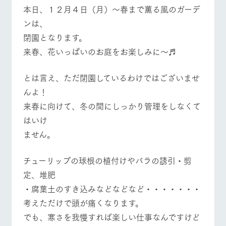
施設・体験情報
本日、１２月４日（月）～春まで薫る風のガーデ
牧場トップ
今日の牧場
牧場の楽しみ方
ンは、
ArkFarm Wedding
フラワー
動物とふ
アクティ
閉園となります。
ガーデン
れあう
ビティ／
体験
来春、花いっぱいのお庭をお楽しみに～♬
花のある美しい
触れて、感じ
ツリーハウスや
イベント/フェア
レストラン/BBQ
フラワーガーデン
自然環境の中、
て、学ぶ。館ヶ
お知らせ
各種体験教室な
季節の移り変わ
森の雄大な自然
とは言え、ただ閉園しているわけではございませ
ど、楽しみなが
りを存分に味わ
なかで動物とふ
ブログ
ら学べる様々な
んよ！
う
れあう
アクティビティ
お問い合わせ・資料請求
来春に向けて、冬の間にしっかり管理をしなくて
営業時
動物とふれあう
アクティビティ/体験
ショップ/お買い物
はいけ
生産品カタログ・資料DL
間・料金
レストラ
ショップ
牧場マッ
ン
／お買い
プ
ません。
交通アク
English (Google Translate)
物
セス
牧場の生産品を
牧場マップのダ
丹精込めて育て
知り尽くした料
ウンロード
よくいた
チューリップの球根の植付けやバラの誘引・剪
だく質問
た生産品をはじ
理人が腕を振
牧場マップを見る
周遊バス
定、堆肥
ネットショップ
め、牧場産の逸
い、ビュッフェ
団体のお
品を取り揃えた
スタイルで提供
客様へ
・腐葉土のすき込みなどなどなど・・・・・・・
店舗
考えただけで頭が痛くなります。
ペットを
お連れの
でも、寒さを我慢すれば楽しい仕事なんですけど
周遊バス
お客様へ