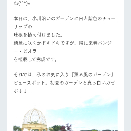
ね(*^^)v
お問い合
営業時間・料金
交通アクセス
牧場内を巡る周
わせ・資
遊バスのご案内
料請求
本日は、小川沿いのガーデンに白と紫色のチュー
よくあるご質問
団体のお客様へ
個人情報取扱いについて
リップの
ペットをお連れの
お問い合わせ
お客様へ
球根を植え付けました。
綺麗に咲くかドキドキですが、隣に来春パンジ
ー・ビオラ
を植栽して完成です。
それでは、私のお気に入り『薫る風のガーデン』
ビュースポット。初夏のガーデンと真っ白いガゼ
ボ↓↓