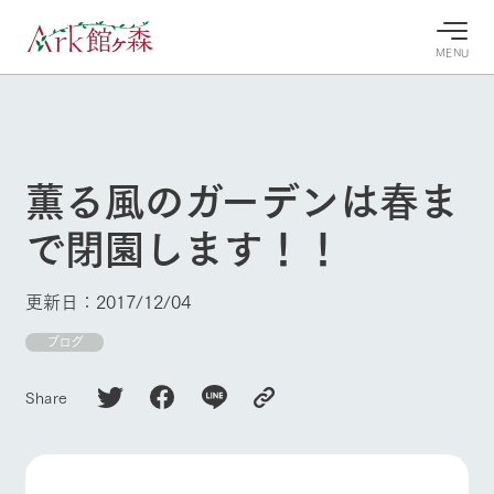
MENU
30°c
/
22°c
30°c
/
22°c
8/6
8/6
2026
2026
(木)
(木)
薫る風のガーデンは春ま
牧場へ行
よく見られている情報
で閉園します！！
く
ホーム
今日の牧
イベン
牧場の楽
場・営業
ト/フェ
しみ方
Ark館ヶ森について
更新日：2017/12/04
案内
ア
牧場スタッフが
本日の営業時間
Ark館ヶ森で開
ブログ
季節ごとの楽し
牧場に行く
や牧場の天気、
催しているイベ
み方やシーン別
ガーデンの開花
ント・フェアの
の楽しみ方をナ
Share
状況などを毎日
情報やスケジュ
ビゲート
更新
ール
私たちの取り組み
生産品を見る