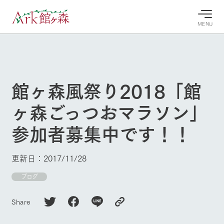
MENU
30°c
/
22°c
30°c
/
22°c
8/9
8/9
2026
2026
(日)
(日)
館ヶ森風祭り2018「館
牧場へ行
よく見られている情報
ヶ森ごっつおマラソン」
く
ホーム
今日の牧
イベン
牧場の楽
参加者募集中です！！
場・営業
ト/フェ
しみ方
Ark館ヶ森について
案内
ア
牧場スタッフが
本日の営業時間
Ark館ヶ森で開
季節ごとの楽し
更新日：2017/11/28
牧場に行く
や牧場の天気、
催しているイベ
み方やシーン別
ガーデンの開花
ント・フェアの
の楽しみ方をナ
ブログ
状況などを毎日
情報やスケジュ
ビゲート
更新
ール
私たちの取り組み
Share
生産品を見る