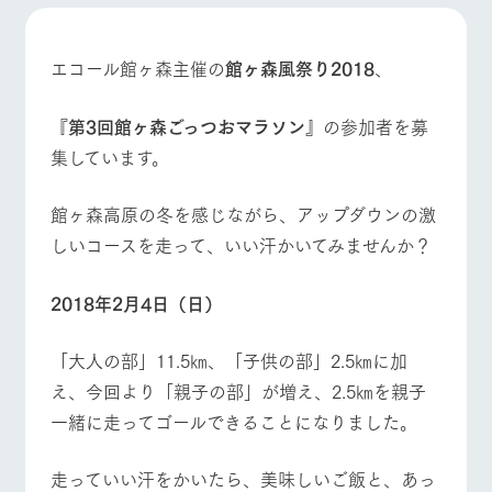
施設・体験情報
牧場トップ
今日の牧場
牧場の楽しみ方
ArkFarm Wedding
フラワー
動物とふ
アクティ
エコール館ヶ森主催の
館ヶ森風祭り2018
​、
ガーデン
れあう
ビティ／
体験
花のある美しい
触れて、感じ
『第3回館ヶ森ごっつおマラソン』
の参加者を募
イベント/フェア
レストラン/BBQ
フラワーガーデン
ツリーハウスや
自然環境の中、
て、学ぶ。館ヶ
お知らせ
集しています。
各種体験教室な
季節の移り変わ
森の雄大な自然
ど、楽しみなが
りを存分に味わ
なかで動物とふ
ブログ
ら学べる様々な
う
れあう
館ヶ森高原の冬を感じながら、アップダウンの激
アクティビティ
お問い合わせ・資料請求
しいコースを走って、いい汗かいてみませんか？
営業時
動物とふれあう
アクティビティ/体験
ショップ/お買い物
生産品カタログ・資料DL
間・料金
レストラ
ショップ
牧場マッ
ン
／お買い
プ
交通アク
English (Google Translate)
物
2018年2月4日（日）
セス
牧場の生産品を
牧場マップのダ
丹精込めて育て
知り尽くした料
ウンロード
よくいた
「大人の部」11.5㎞、「子供の部」2.5㎞に加
だく質問
た生産品をはじ
理人が腕を振
牧場マップを見る
周遊バス
ネットショップ
め、牧場産の逸
い、ビュッフェ
え、今回より「親子の部」が増え、2.5㎞を親子
団体のお
品を取り揃えた
スタイルで提供
客様へ
店舗
一緒に走ってゴールできることになりました。
ペットを
お連れの
周遊バス
お客様へ
走っていい汗をかいたら、美味しいご飯と、あっ