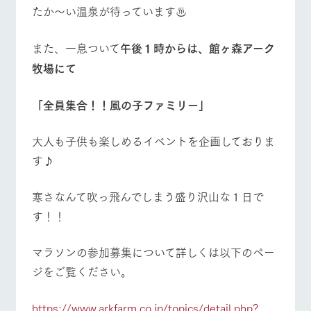
お問い合
営業時間・料金
交通アクセス
たか～い温泉が待っています♨
牧場内を巡る周
わせ・資
遊バスのご案内
料請求
よくあるご質問
団体のお客様へ
また、一息ついて
午後１時からは、館ヶ森アーク
個人情報取扱いについて
牧場にて
ペットをお連れの
お問い合わせ
お客様へ
「全員集合！！風の子ファミリー」
大人も子供も楽しめるイベントを企画しておりま
す♪
寒さなんて吹っ飛んでしまう盛り沢山な１日で
す！！
マラソンの参加募集について詳しくは以下のペー
ジをご覧ください。
https://www.arkfarm.co.jp/topics/detail.php?