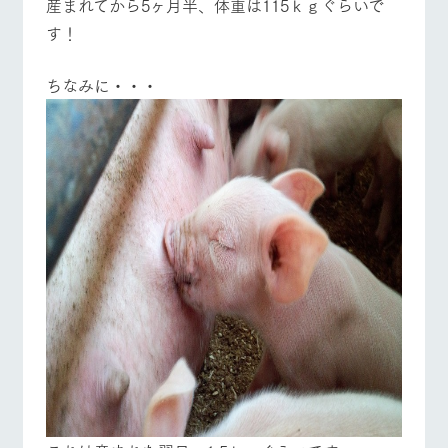
​産まれてから5ヶ月半、体重は115ｋｇぐらいで
お問い合
牧場内を巡る周
わせ・資
す！
遊バスのご案内
営業時間・料金
交通アクセス
料請求
個人情報取扱いについて
​ちなみに・・・
よくあるご質問
団体のお客様へ
ペットをお連れの
お問い合わせ
お客様へ