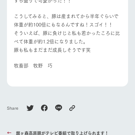
ずら盛りで可愛かった！！
​こうしてみると、豚は産まれてから半年ぐらいで
体重が約100倍にもなるんですね！スゴイ！！
​そういえば、豚に負けじと私も若かったころに比
べて体重が約1.2倍になりました。
​豚も私もまだまだ成長しそうです笑
​牧畜部 牧野 巧
Share
館ヶ森高原豚がテレビ番組で取り上げられます！