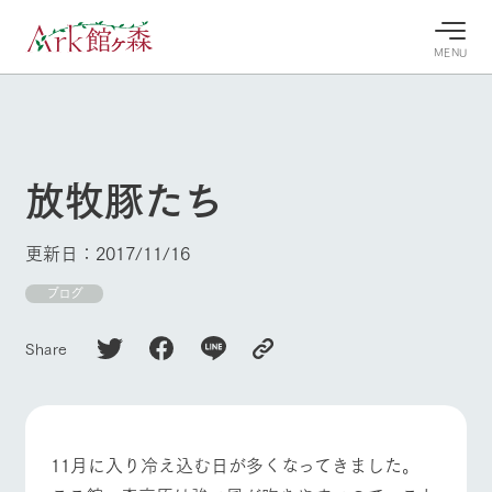
MENU
30°c
/
22°c
30°c
/
22°c
8/9
8/9
2026
2026
(日)
(日)
放牧豚たち
牧場へ行
よく見られている情報
く
ホーム
更新日：2017/11/16
今日の牧
イベン
牧場の楽
場・営業
ト/フェ
しみ方
Ark館ヶ森について
ブログ
案内
ア
牧場スタッフが
本日の営業時間
Ark館ヶ森で開
季節ごとの楽し
Share
牧場に行く
や牧場の天気、
催しているイベ
み方やシーン別
ガーデンの開花
ント・フェアの
の楽しみ方をナ
状況などを毎日
情報やスケジュ
ビゲート
更新
ール
私たちの取り組み
11月に入り冷え込む日が多くなってきました。
生産品を見る