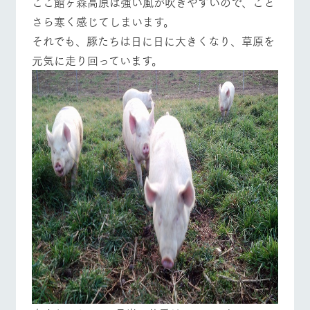
ここ館ヶ森高原は強い風が吹きやすいので、こと
施設・体験情報
さら寒く感じてしまいます。
牧場トップ
今日の牧場
牧場の楽しみ方
ArkFarm Wedding
フラワー
動物とふ
アクティ
それでも、豚たちは日に日に大きくなり、草原を
ガーデン
れあう
ビティ／
元気に走り回っています。
体験
花のある美しい
触れて、感じ
ツリーハウスや
自然環境の中、
て、学ぶ。館ヶ
お知らせ
各種体験教室な
季節の移り変わ
森の雄大な自然
イベント/フェア
レストラン/BBQ
フラワーガーデン
ど、楽しみなが
りを存分に味わ
なかで動物とふ
ブログ
ら学べる様々な
う
れあう
アクティビティ
お問い合わせ・資料請求
営業時
生産品カタログ・資料DL
間・料金
レストラ
ショップ
牧場マッ
動物とふれあう
アクティビティ/体験
ショップ/お買い物
ン
／お買い
プ
交通アク
English (Google Translate)
物
セス
牧場の生産品を
牧場マップのダ
丹精込めて育て
知り尽くした料
ウンロード
よくいた
だく質問
た生産品をはじ
理人が腕を振
ネットショップ
め、牧場産の逸
い、ビュッフェ
団体のお
牧場マップを見る
周遊バス
品を取り揃えた
スタイルで提供
客様へ
店舗
ペットを
お連れの
周遊バス
お客様へ