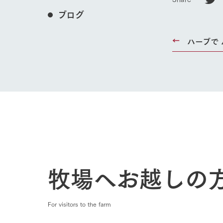
ブログ
ハーブで
ホーム
Ark館ヶ
牧場へお越しの
わたしたち
1Pでわかる
農業の未来
For visitors to the farm
企業情報