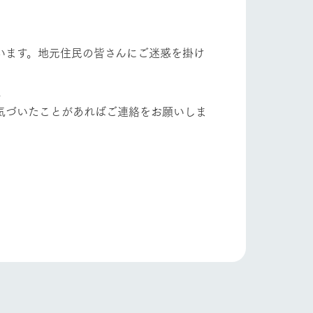
自然
ツリーハウスや各種体験教室など、楽しみな
がら学べる様々なアクティビティ
います。地元住民の皆さんにご迷惑を掛け
ショップ/お買い物
牧場マップ
産の
牧場マップのダウンロード
。
気づいたことがあればご連絡をお願いしま
ットをお連れの
お客様へ
お問い合わせ