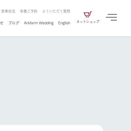
・営業状況
各種ご予約
よくいただく質問
ネットショップ
せ
ブログ
Arkfarm Wedding
English
牧場の楽しみ方
ェアの
牧場スタッフが季節ごとの楽しみ方やシーン
別の楽しみ方をナビゲート
に向けて
想い
企業情報
循環する
牧場の楽しみ方
をはじめ、私たちが
届け、
の食品はすべて、「家
1972年から時代の変革とともに
この地で挑んできた
農業のために推進し
を描く
て食べさせられるも
歩んできたArk館ヶ森のヒストリ
循環型農業のかたち
の取り組みをご紹介
る」という一貫した
ーや会社概要など、株式会社ア
で作られています。
ークにまつわる情報をご紹介し
アクティビティ／体験
ます。
フラワーガーデン