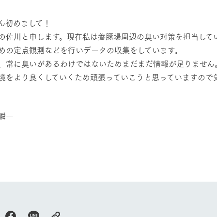
然環境の中、季節の移り変
触れて、感じて、学ぶ。館ヶ森の雄大な
う
なかで動物とふれあう
ん初めまして！
の佐川と申します。現在私は養豚場周辺の臭い対策を担当して
アクティビティ/体験
ショップ／お買い物
めの定点観測などを行いデータの収集をしています。
り尽くした料理人が腕を振
丹精込めて育てた生産品をはじめ、牧場
、常に臭いがあるわけではないためまだまだ情報が足りません
タイルで提供
逸品を取り揃えた店舗
境をより良くしていくため頑張っていこうと思っていますので
リー映像
周遊バス
創業50周年を
でのあゆみをま
バスのご案内
瞬一
作いたしまし
トが開きます）
よくあるご質問
団体のお客様へ
ペ