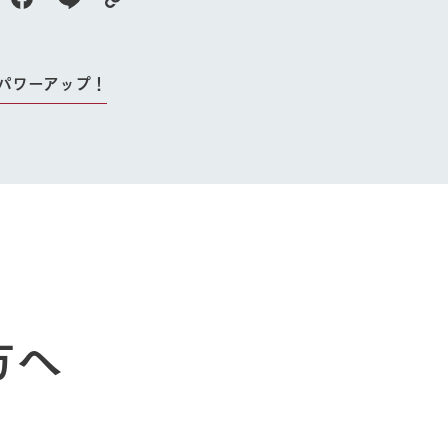
 パワーアップ！
牧場に行く
私たちの取
今日の牧場
育てる
森について
館ヶ森エリアについて
つくる
方へ
イベント
つなげる
の想い
牧場の楽しみ方
循環する
Ark館ヶ森
フラワーガーデン
に向けて
動物とふれあう
生産品を見
アクティビティ・体験