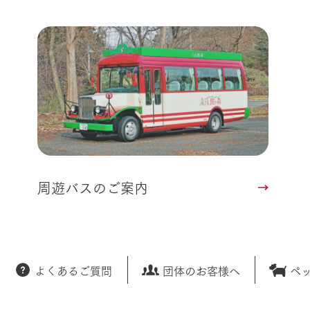
レストラン
トリー映像
生産品一覧
ショップ／お買い物
館ヶ森高原豚
牧場マップ
生産品への想
周遊バスのご案内
Arkfarm Wed
営業時間・料金
アクセス
Arkfarm 
ペットをお連れのお客様へ
よくいただく質問
周遊バスのご案内
よくあるご質問
団体のお客様へ
ペ