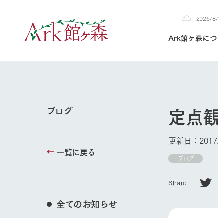
2026/
2026
Ark館ヶ森に
8/8
30°c
/
22°c
2026
(土)
Ark館ヶ森について
私たちの取り組み
生産品を見る
牧場へ行く
よく見られて
定点
ブログ
今日の牧場
本日の営業時間や
更新日：2017/
花状況などを毎日
一覧に戻る
1Pでわかる A
育てる
館ヶ森高原豚
牧場トップ
ブログ
私たちの創業ス
環境を整え、
岩手県館ヶ森地
施設・体験情
Share
事業領域・取り
豊かな命を育む
の中、徹底した
トピックを取り上
しい衛生管理の
わかりやすくご
て育てています。
全てのお知らせ
フラワーガ
イベント/フェア