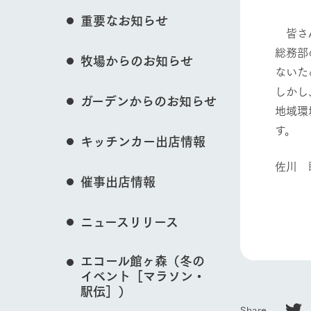
花のある美しい自
重要なお知らせ
わりを存分に味わ
皆さ
営業時間・料金
総務部
牧場からのお知らせ
動物とふれあう
交通アクセス
レストラン
ないた
よくいただく質問
牧場の生産品を知
しかし
ガーデンからのお知らせ
い、ビュッフェス
地域環
団体のお客様へ
50周年ヒスト
す。
牧場マップを見る
周遊バス
ペットをお連れのお客様へ
キッチンカー出店情報
アークグループの
記念し、これま
お問い合わせ・資料請求
牧場内を巡る周遊
佐川 
とめた映像を制
催事出店情報
た。（動画サイ
営業時間・料金
交通アクセス
ニュースリリース
エコール館ヶ森（冬の
イベント［マラソン・
駅伝］）
Share