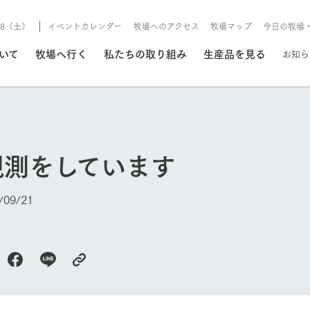
8/8（土）
イベントカレンダー
牧場へのアクセス
牧場マップ
今日の牧場
/8/8（土）
ついて
牧場へ行く
私たちの取り組み
生産品を見る
お知ら
いる情報
観測をしています
・営業案内
イベント/フェア
牧場の天気、ガーデンの開
09/21
Ark館ヶ森で開催しているイベント・フ
更新
情報やスケジュール
rk館ヶ森
わたしたちの想い
つくる
生産品一覧
農業の未来
つなげる
生産品への
今日の牧場
トーリーから、
域の豊かな自然
生きることは食べること。「食
おいしさと安心を、
健やかで笑顔溢れる毎日のため
循環型農業
食を人々に
Ark館ヶ森
報
組みまで、関連
こだわりと、厳
はいのち」の理念に込められた
まっすぐにつくる
に、安全・安心で高品質なもの
持続可能な
未来への輪
族に安心し
げながら1Pで
元、愛情を込め
想いや、農業を未来につなぐた
だけをつくっています。
ている3つ
のだけを作
紹介します。
めの使命をお伝えします。
します。
信念のもと
ーデン
動物とふれあう
レストラン/BBQ