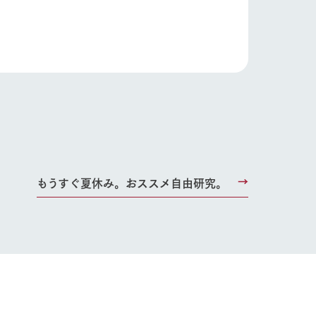
り組み
お知らせ
ブログ
お問い合わせ・資料請求
生産品カタログ・資料DL
English (Google Translate)
もうすぐ夏休み。おススメ自由研究。
る
い
ネットショップ
ding