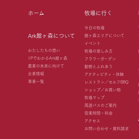
ホーム
牧場に行く
今日の牧場
Ark館ヶ森について
館ヶ森エリアについて
イベント
わたしたちの想い
牧場の楽しみ方
1PでわかるArk館ヶ森
フラワーガーデン
農業の未来に向けて
動物とふれあう
企業情報
アクティビティ・体験
事業一覧
レストラン／セルフBBQ
ショップ／お買い物
牧場マップ
周遊バスのご案内
営業時間・料金
アクセス
お問い合わせ・資料請求