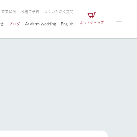
・営業状況
各種ご予約
よくいただく質問
ネットショップ
せ
ブログ
Arkfarm Wedding
English
牧場の楽しみ方
ェアの
牧場スタッフが季節ごとの楽しみ方やシーン
別の楽しみ方をナビゲート
に向けて
想い
企業情報
循環する
をはじめ、私たちが
届け、
の食品はすべて、「家
1972年から時代の変革とともに
この地で挑んできた
牧場の楽しみ方
農業のために推進し
を描く
て食べさせられるも
歩んできたArk館ヶ森のヒストリ
循環型農業のかたち
の取り組みをご紹介
る」という一貫した
ーや会社概要など、株式会社ア
で作られています。
ークにまつわる情報をご紹介し
アクティビティ／体験
ます。