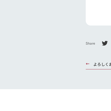
ホーム
Ark館ヶ
Share
わたしたち
1Pでわかる
よろしく
農業の未来
企業情報
事業一覧
50周年ヒス