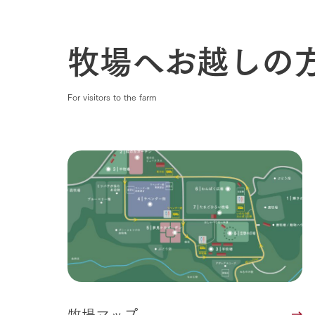
牧場へお越しの
For visitors to the farm
牧場マップ