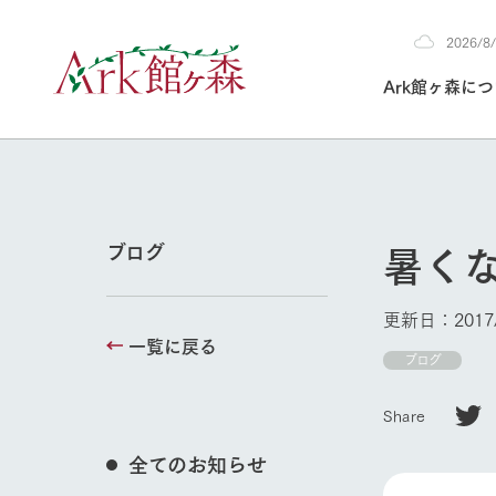
2026/
2026
Ark館ヶ森に
8/7
30°c
/
22°c
2026
(金)
Ark館ヶ森について
私たちの取り組み
生産品を見る
牧場へ行く
よく見られて
暑く
ブログ
今日の牧場
本日の営業時間や
更新日：2017/
花状況などを毎日
一覧に戻る
1Pでわかる A
育てる
館ヶ森高原豚
ブログ
私たちの創業ス
環境を整え、
岩手県館ヶ森地
牧場トップ
施設・体験情
Share
事業領域・取り
豊かな命を育む
の中、徹底した
トピックを取り上
しい衛生管理の
わかりやすくご
て育てています。
全てのお知らせ
フラワーガ