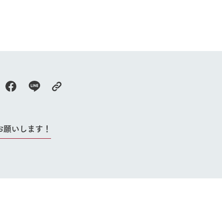
牧場に行く
私たちの取
今日の牧場
育てる
森について
館ヶ森エリアについて
つくる
イベント
つなげる
の想い
牧場の楽しみ方
循環する
Ark館ヶ森
フラワーガーデン
お願いします！
に向けて
動物とふれあう
生産品を見
アクティビティ・体験
レストラン
トリー映像
生産品一覧
ショップ／お買い物
館ヶ森高原豚
牧場マップ
生産品への想
周遊バスのご案内
Arkfarm Wed
営業時間・料金