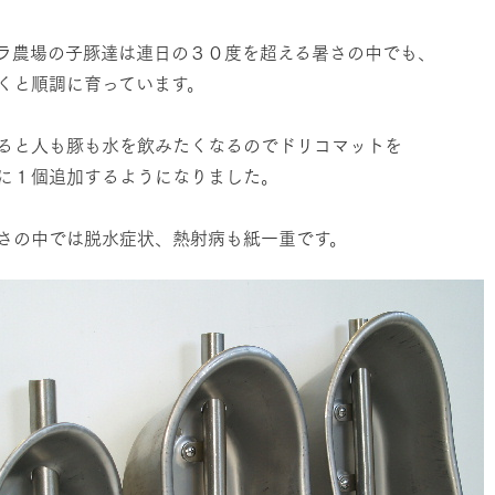
レストラン/BBQ
然環境の中、季節の移り変
触れて、感じて、学ぶ。館ヶ森の雄大な
う
なかで動物とふれあう
ラ農場の子豚達は連日の３０度を超える暑さの中でも、
くと順調に育っています。
ショップ／お買い物
アクティビティ/体験
り尽くした料理人が腕を振
丹精込めて育てた生産品をはじめ、牧場
ると人も豚も水を飲みたくなるのでドリコマットを
タイルで提供
逸品を取り揃えた店舗
に１個追加するようになりました。
リー映像
創業50周年を
さの中では脱水症状、熱射病も紙一重です。
周遊バス
でのあゆみをま
バスのご案内
作いたしまし
トが開きます）
よくあるご質問
団体のお客様へ
ペ