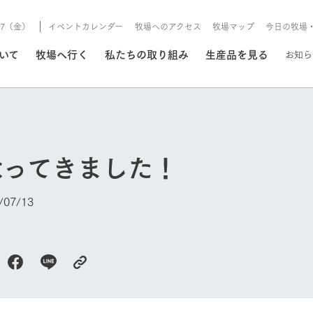
8/7（金）
イベントカレンダー
牧場へのアクセス
牧場マップ
今日の牧場
/8/7（金）
ついて
牧場へ行く
私たちの取り組み
生産品を見る
お知ら
いる情報
なってきました！
・営業案内
イベント/フェア
牧場の天気、ガーデンの開
07/13
Ark館ヶ森で開催しているイベント・フ
更新
情報やスケジュール
rk館ヶ森
わたしたちの想い
つくる
生産品一覧
農業の未来
つなげる
生産品への
トーリーから、
域の豊かな自然
生きることは食べること。「食
おいしさと安心を、
健やかで笑顔溢れる毎日のため
循環型農業
食を人々に
Ark館ヶ森
今日の牧場
報
組みまで、関連
こだわりと、厳
はいのち」の理念に込められた
まっすぐにつくる
に、安全・安心で高品質なもの
持続可能な
未来への輪
族に安心し
げながら1Pで
元、愛情を込め
想いや、農業を未来につなぐた
だけをつくっています。
ている3つ
のだけを作
紹介します。
めの使命をお伝えします。
します。
信念のもと
ーデン
動物とふれあう