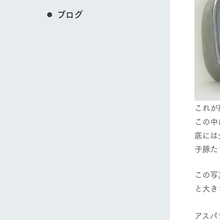
ブログ
これが
この中
底には
子豚た
この写
と大き
アス