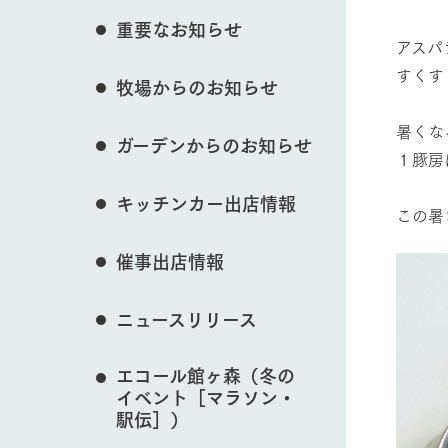
イベント/フェア
花のある美しい自
重要なお知らせ
わりを存分に味わ
アスパ
営業時間・料金
すくす
牧場からのお知らせ
交通アクセス
レストラン
動物とふれあう
よくいただく質問
牧場の生産品を知
暑くな
ガーデンからのお知らせ
い、ビュッフェス
１豚房
団体のお客様へ
50周年ヒスト
周遊バス
ペットをお連れのお客様へ
キッチンカー出店情報
アークグループの
この暑
牧場マップを見る
記念し、これま
お問い合わせ・資料請求
牧場内を巡る周遊
とめた映像を制
催事出店情報
た。（動画サイ
ニュースリリース
営業時間・料金
交通アクセス
エコール館ヶ森（冬の
イベント［マラソン・
駅伝］）