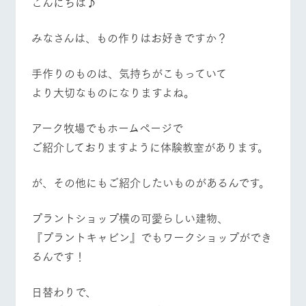
こんにちは♪
施設・体験情報
​みなさんは、もの作りはお好きですか？
ArkFarm Wedding
フラワー
動物とふ
アクティ
ガーデン
れあう
ビティ／
体験
イベント/フェア
レストラン/BBQ
フラワーガーデン
​手作りのものは、気持ちがこもっていて
花のある美しい
触れて、感じ
ツリーハウスや
自然環境の中、
て、学ぶ。館ヶ
お知らせ
より大切なものになりますよね。
各種体験教室な
季節の移り変わ
森の雄大な自然
ど、楽しみなが
りを存分に味わ
なかで動物とふ
ブログ
ら学べる様々な
う
れあう
​アーク牧場でもホームページで
アクティビティ
お問い合わせ・資料請求
動物とふれあう
アクティビティ/体験
ショップ/お買い物
ご紹介しておりますように体験教室があります。
営業時
生産品カタログ・資料DL
間・料金
レストラ
ショップ
牧場マッ
ン
／お買い
プ
が、その他にもご紹介したいものがあるんです。
交通アク
English (Google Translate)
物
セス
牧場の生産品を
牧場マップのダ
牧場マップを見る
周遊バス
丹精込めて育て
知り尽くした料
ウンロード
よくいた
プラントショップ横の可愛らしい建物、
だく質問
た生産品をはじ
理人が腕を振
​『プラントキャビン』でもワークショップができ
ネットショップ
め、牧場産の逸
い、ビュッフェ
団体のお
品を取り揃えた
スタイルで提供
客様へ
るんです！
店舗
ペットを
お連れの
日替わりで、
周遊バス
お客様へ
営業時間・料金
交通アクセス