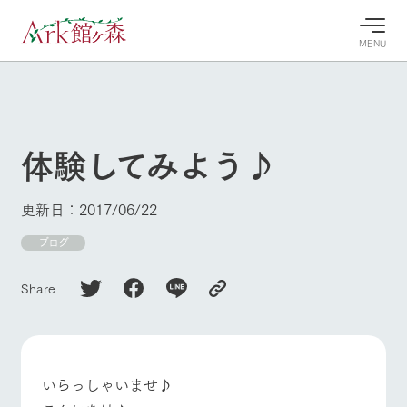
MENU
30°c
/
22°c
30°c
/
22°c
8/8
8/8
2026
2026
(土)
(土)
体験してみよう♪
牧場へ行
よく見られている情報
く
ホーム
更新日：2017/06/22
今日の牧
イベン
牧場の楽
場・営業
ト/フェ
しみ方
Ark館ヶ森について
ブログ
案内
ア
牧場スタッフが
本日の営業時間
Ark館ヶ森で開
季節ごとの楽し
Share
牧場に行く
や牧場の天気、
催しているイベ
み方やシーン別
ガーデンの開花
ント・フェアの
の楽しみ方をナ
状況などを毎日
情報やスケジュ
ビゲート
更新
ール
私たちの取り組み
いらっしゃいませ♪
牧場トップ
今日の牧場
牧場の楽しみ方
生産品を見る