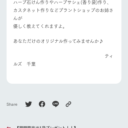
ハーブ石けん作りやハーブサシェ(香り袋)作り、
お問い合
牧場内を巡る周
わせ・資
カスタネット作りなどプラントショップのお姉さ
よくあるご質問
団体のお客様へ
遊バスのご案内
料請求
んが
個人情報取扱いについて
ペットをお連れの
お問い合わせ
お客様へ
優しく教えてくれますよ。
​あなただけのオリジナル作ってみませんか♪
​ ティ
ルズ 千葉
Share
【期間限定で1袋プレゼント！！】