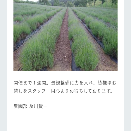
お問い合
牧場内を巡る周
わせ・資
遊バスのご案内
料請求
よくあるご質問
団体のお客様へ
個人情報取扱いについて
ペットをお連れの
お問い合わせ
お客様へ
開催まで１週間。景観整備に力を入れ、皆様ほお
越しをスタッフ一同心よりお待ちしております。
農園部 及川賢一