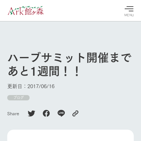
MENU
30°c
/
22°c
30°c
/
22°c
8/8
8/8
2026
2026
(土)
(土)
ハーブサミット開催まで
牧場へ行
よく見られている情報
あと1週間！！
く
ホーム
今日の牧
イベン
牧場の楽
場・営業
ト/フェ
しみ方
Ark館ヶ森について
更新日：2017/06/16
案内
ア
牧場スタッフが
本日の営業時間
Ark館ヶ森で開
ブログ
季節ごとの楽し
牧場に行く
や牧場の天気、
催しているイベ
み方やシーン別
ガーデンの開花
ント・フェアの
の楽しみ方をナ
Share
状況などを毎日
情報やスケジュ
ビゲート
更新
ール
私たちの取り組み
生産品を見る