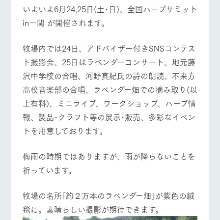
施設・体験情報
牧場トップ
今日の牧場
牧場の楽しみ方
いよいよ6月24,25日(土･日)、全国ハーブサミット
in一関 が開催されます。
ArkFarm Wedding
フラワー
動物とふ
アクティ
ガーデン
れあう
ビティ／
体験
牧場内では24日、アドバイザー付きSNSコンテス
花のある美しい
触れて、感じ
イベント/フェア
レストラン/BBQ
フラワーガーデン
ト撮影会、25日はラベンダーコンサート、地元藤
ツリーハウスや
自然環境の中、
て、学ぶ。館ヶ
お知らせ
各種体験教室な
季節の移り変わ
森の雄大な自然
沢中学校の合唱、河野真紀氏の詩の朗読、不来方
ど、楽しみなが
りを存分に味わ
なかで動物とふ
ブログ
ら学べる様々な
高校音楽部の合唱、ラベンダー畑での摘み取り(以
う
れあう
アクティビティ
お問い合わせ・資料請求
上有料)、ミニライブ、ワークショップ、ハーブ情
動物とふれあう
アクティビティ/体験
ショップ/お買い物
営業時
報、製品･クラフト等の展示･販売、多彩なイベン
生産品カタログ・資料DL
間・料金
レストラ
ショップ
牧場マッ
ン
／お買い
プ
トを用意しております。
交通アク
English (Google Translate)
物
セス
牧場の生産品を
牧場マップのダ
丹精込めて育て
知り尽くした料
ウンロード
よくいた
梅雨の時期ではありますが、雨が降らないことを
牧場マップを見る
周遊バス
だく質問
た生産品をはじ
理人が腕を振
祈っています。
ネットショップ
め、牧場産の逸
い、ビュッフェ
団体のお
品を取り揃えた
スタイルで提供
客様へ
店舗
牧場の名所｢約２万本のラベンダー畑｣が紫色の絨
ペットを
お連れの
毯に。素晴らしい撮影が期待できます。
周遊バス
お客様へ
営業時間・料金
交通アクセス