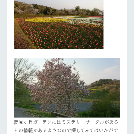
営業時間・料金
交通アクセス
お問い合
牧場内を巡る周
わせ・資
遊バスのご案内
料請求
よくあるご質問
団体のお客様へ
個人情報取扱いについて
ペットをお連れの
お問い合わせ
お客様へ
​夢見ヶ丘ガーデンにはミステリーサークルがある
との情報があるようなので探してみてはいかがで