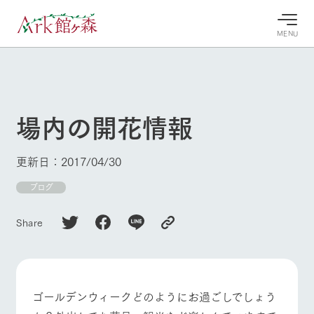
MENU
30°c
/
22°c
30°c
/
22°c
8/7
8/7
2026
2026
(金)
(金)
場内の開花情報
牧場へ行
よく見られている情報
く
ホーム
更新日：2017/04/30
今日の牧
イベン
牧場の楽
場・営業
ト/フェ
しみ方
Ark館ヶ森について
ブログ
案内
ア
牧場スタッフが
本日の営業時間
Ark館ヶ森で開
季節ごとの楽し
Share
牧場に行く
や牧場の天気、
催しているイベ
み方やシーン別
ガーデンの開花
ント・フェアの
の楽しみ方をナ
状況などを毎日
情報やスケジュ
ビゲート
更新
ール
私たちの取り組み
ゴールデンウィークどのようにお過ごしでしょう
生産品を見る