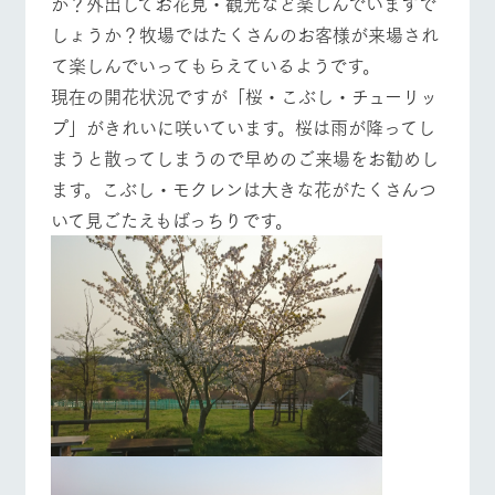
か？外出してお花見・観光など楽しんでいますで
施設・体験情報
牧場トップ
今日の牧場
牧場の楽しみ方
しょうか？牧場ではたくさんのお客様が来場され
ArkFarm Wedding
フラワー
動物とふ
アクティ
て楽しんでいってもらえているようです。
ガーデン
れあう
ビティ／
​現在の開花状況ですが「桜・こぶし・チューリッ
体験
花のある美しい
触れて、感じ
プ」がきれいに咲いています。桜は雨が降ってし
イベント/フェア
レストラン/BBQ
フラワーガーデン
ツリーハウスや
自然環境の中、
て、学ぶ。館ヶ
お知らせ
まうと散ってしまうので早めのご来場をお勧めし
各種体験教室な
季節の移り変わ
森の雄大な自然
ど、楽しみなが
りを存分に味わ
なかで動物とふ
ブログ
ます。こぶし・モクレンは大きな花がたくさんつ
ら学べる様々な
う
れあう
アクティビティ
いて見ごたえもばっちりです。
お問い合わせ・資料請求
動物とふれあう
アクティビティ/体験
ショップ/お買い物
営業時
生産品カタログ・資料DL
間・料金
レストラ
ショップ
牧場マッ
ン
／お買い
プ
交通アク
English (Google Translate)
物
セス
牧場の生産品を
牧場マップのダ
丹精込めて育て
知り尽くした料
ウンロード
よくいた
牧場マップを見る
周遊バス
だく質問
た生産品をはじ
理人が腕を振
ネットショップ
め、牧場産の逸
い、ビュッフェ
団体のお
品を取り揃えた
スタイルで提供
客様へ
店舗
ペットを
お連れの
周遊バス
お客様へ