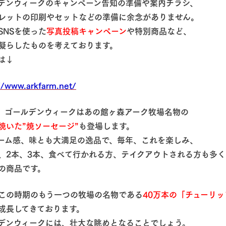
デンウィークのキャンペーン告知の準備や案内チラシ、
フレットの印刷やセットなどの準備に余念がありません。
SNSを使った
写真投稿キャンペーン
や特別商品など、
凝らしたものを考えております。
は↓
//www.arkfarm.net/
、ゴールデンウィークはあの館ヶ森アーク牧場名物の
焼いた”焼ソーセージ”
も登場します。
ューム感、味とも大満足の逸品で、毎年、これを楽しみ、
れ、2本、3本、食べて行かれる方、テイクアウトされる方​も多
気の商品です。
この時期のもう一つの牧場の名物である
40万本の「チューリッ
に成長してきております。
デンウィークには、壮大な眺めとなることでしょう。