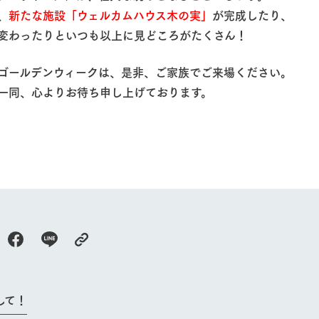
、
新たな施設「ウェルカムハウス木の実」
が完成したり、
変わったりといつも以上に​見どころがたくさん！
るゴールデンウィークは、是非、ご家族でご来場ください。
一同、心よりお待ち申し上げております。
牧場に行く
私たちの取
​ 営業部 
今日の牧場
育てる
森について
館ヶ森エリアについて
つくる
イベント
つなげる
の想い
牧場の楽しみ方
循環する
Ark館ヶ森
フラワーガーデン
に向けて
動物とふれあう
生産品を見
アクティビティ・体験
レストラン
して！
トリー映像
生産品一覧
ショップ／お買い物