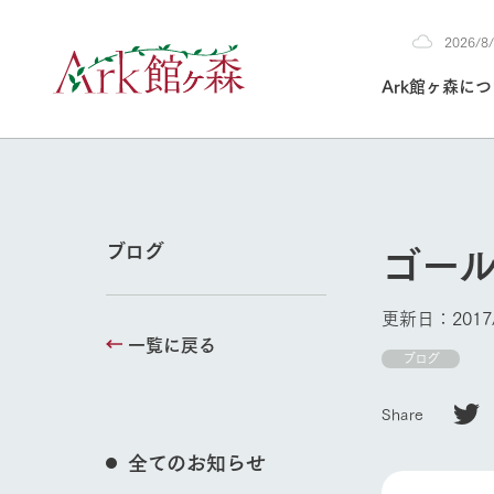
2026/
2026
Ark館ヶ森に
8/8
30°c
/
22°c
2026
(土)
Ark館ヶ森について
私たちの取り組み
生産品を見る
牧場へ行く
よく見られて
ゴー
ブログ
今日の牧場
本日の営業時間や
更新日：2017/
花状況などを毎日
一覧に戻る
1Pでわかる A
育てる
館ヶ森高原豚
ブログ
私たちの創業ス
環境を整え、
岩手県館ヶ森地
施設・体験情
牧場トップ
Share
事業領域・取り
豊かな命を育む
の中、徹底した
トピックを取り上
しい衛生管理の
わかりやすくご
て育てています。
全てのお知らせ
フラワーガ