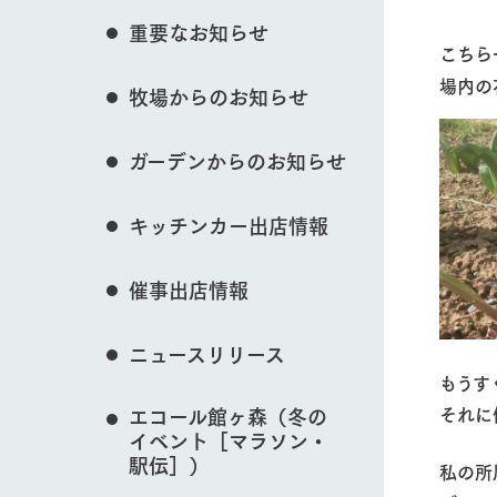
花のある美しい自
重要なお知らせ
イベント/フェア
わりを存分に味わ
こちら
営業時間・料金
​場内
牧場からのお知らせ
交通アクセス
レストラン
よくいただく質問
牧場の生産品を知
動物とふれあう
ガーデンからのお知らせ
い、ビュッフェス
団体のお客様へ
50周年ヒスト
周遊バス
ペットをお連れのお客様へ
キッチンカー出店情報
アークグループの
記念し、これま
お問い合わせ・資料請求
牧場内を巡る周遊
牧場マップを見る
とめた映像を制
催事出店情報
た。（動画サイ
ニュースリリース
​もう
営業時間・料金
交通アクセス
​それ
エコール館ヶ森（冬の
イベント［マラソン・
駅伝］）
​私の