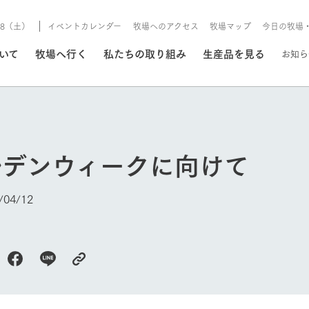
8/8（土）
イベントカレンダー
牧場へのアクセス
牧場マップ
今日の牧場
/8/8（土）
ついて
牧場へ行く
私たちの取り組み
生産品を見る
お知ら
いる情報
ルデンウィークに向けて
・営業案内
イベント/フェア
牧場の天気、ガーデンの開
04/12
Ark館ヶ森で開催しているイベント・フ
更新
情報やスケジュール
rk館ヶ森
わたしたちの想い
つくる
生産品一覧
農業の未来
つなげる
生産品への
トーリーから、
域の豊かな自然
生きることは食べること。「食
おいしさと安心を、
健やかで笑顔溢れる毎日のため
循環型農業
食を人々に
Ark館ヶ森
報
今日の牧場
組みまで、関連
こだわりと、厳
はいのち」の理念に込められた
まっすぐにつくる
に、安全・安心で高品質なもの
持続可能な
未来への輪
族に安心し
げながら1Pで
元、愛情を込め
想いや、農業を未来につなぐた
だけをつくっています。
ている3つ
のだけを作
紹介します。
めの使命をお伝えします。
します。
信念のもと
ーデン
動物とふれあう