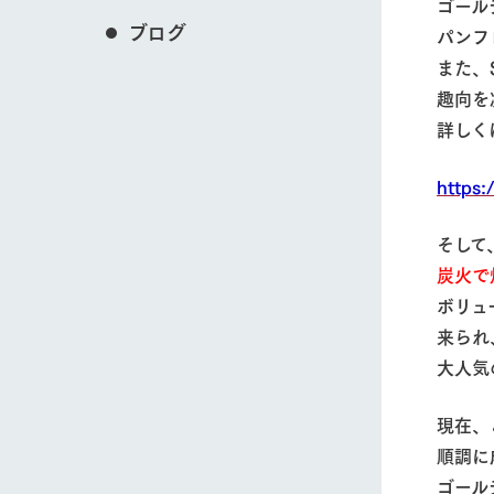
ゴール
ブログ
​パン
また、
趣向を
詳しく
https:
そして
炭火で
​ボリ
​来ら
​大人
現在、
​順調
ゴール