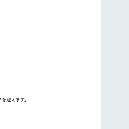
自然
ツリーハウスや各種体験教室など、楽しみな
フラワーガーデン
がら学べる様々なアクティビティ
牧場マップ
産の
牧場マップのダウンロード
ショップ/お買い物
クを迎えます。
ットをお連れの
お客様へ
お問い合わせ