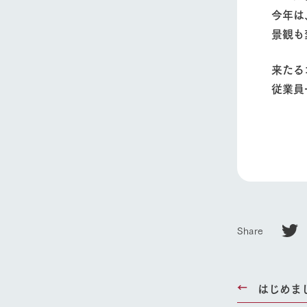
​今年は
景観も
​来た
従業員
ホーム
Ark館ヶ
わたしたち
1Pでわかる
Share
農業の未来
企業情報
事業一覧
はじめま
50周年ヒス