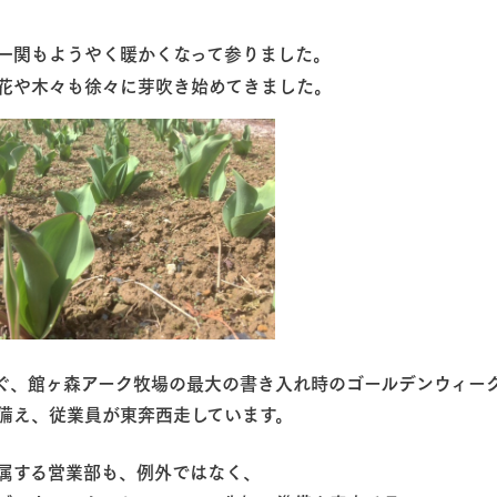
然環境の中、季節の移り変
触れて、感じて、学ぶ。館ヶ森の雄大な
レストラン/BBQ
う
なかで動物とふれあう
一関もようやく暖かくなって参りました。
の花や木々も徐々に芽吹き始めてきました。
ショップ／お買い物
り尽くした料理人が腕を振
丹精込めて育てた生産品をはじめ、牧場
アクティビティ/体験
タイルで提供
逸品を取り揃えた店舗
リー映像
創業50周年を
でのあゆみをま
バスのご案内
周遊バス
作いたしまし
トが開きます）
すぐ、館ヶ森アーク牧場の最大の書き入れ時のゴールデンウィー
よくあるご質問
団体のお客様へ
ペ
に備え、従業員が東奔西走しています。
所属する営業部も、例外ではなく、