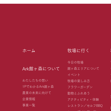
ホーム
牧場に行く
今日の牧場
Ark館ヶ森について
館ヶ森エリアについて
イベント
わたしたちの想い
牧場の楽しみ方
1PでわかるArk館ヶ森
フラワーガーデン
農業の未来に向けて
動物とふれあう
企業情報
アクティビティ・体験
事業一覧
レストラン／セルフBBQ