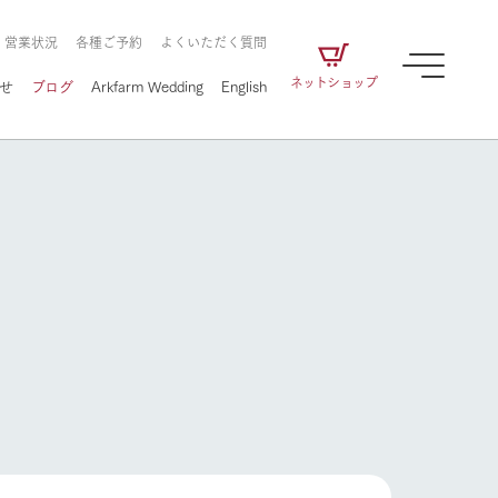
・営業状況
各種ご予約
よくいただく質問
ネットショップ
せ
ブログ
Arkfarm Wedding
English
牧場の楽しみ方
ェアの
牧場スタッフが季節ごとの楽しみ方やシーン
別の楽しみ方をナビゲート
に向けて
想い
企業情報
循環する
をはじめ、私たちが
届け、
の食品はすべて、「家
1972年から時代の変革とともに
この地で挑んできた
牧場の楽しみ方
農業のために推進し
を描く
て食べさせられるも
歩んできたArk館ヶ森のヒストリ
循環型農業のかたち
の取り組みをご紹介
る」という一貫した
ーや会社概要など、株式会社ア
で作られています。
ークにまつわる情報をご紹介し
アクティビティ／体験
ます。