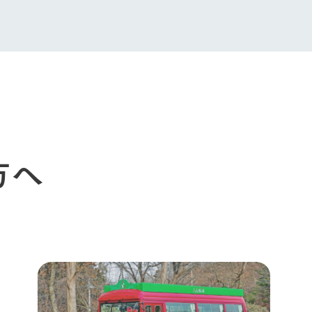
館ヶ森高原豚
牧場マップ
生産品への想
周遊バスのご案内
Arkfarm Wed
営業時間・料金
アクセス
Arkfarm 
ペットをお連れのお客様へ
よくいただく質問
方へ