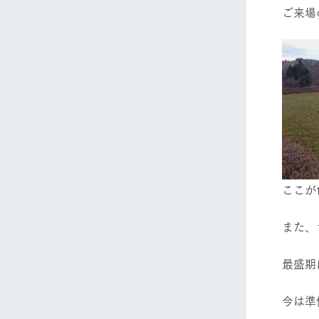
ご来場
ここが
また、
最盛期
今は準