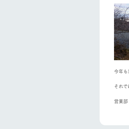
ホーム
Ark館ヶ
わたしたち
1Pでわかる
農業の未来
企業情報
今年も
事業一覧
50周年ヒス
それで
営業