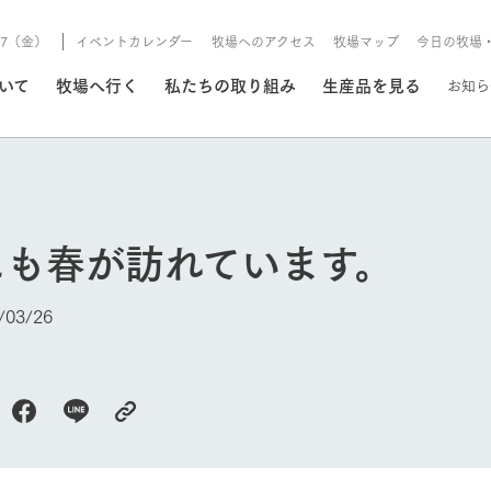
8/7（金）
イベントカレンダー
牧場へのアクセス
牧場マップ
今日の牧場
/8/7（金）
ついて
牧場へ行く
私たちの取り組み
生産品を見る
お知ら
いる情報
にも春が訪れています。
・営業案内
イベント/フェア
牧場の天気、ガーデンの開
03/26
Ark館ヶ森で開催しているイベント・フ
更新
情報やスケジュール
rk館ヶ森
わたしたちの想い
つくる
生産品一覧
農業の未来
つなげる
生産品への
トーリーから、
域の豊かな自然
生きることは食べること。「食
おいしさと安心を、
健やかで笑顔溢れる毎日のため
循環型農業
食を人々に
Ark館ヶ森
報
組みまで、関連
こだわりと、厳
はいのち」の理念に込められた
まっすぐにつくる
に、安全・安心で高品質なもの
持続可能な
未来への輪
族に安心し
げながら1Pで
元、愛情を込め
想いや、農業を未来につなぐた
だけをつくっています。
ている3つ
のだけを作
今日の牧場
紹介します。
めの使命をお伝えします。
します。
信念のもと
ーデン
動物とふれあう