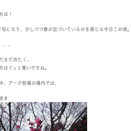
然環境の中、季節の移り変
触れて、感じて、学ぶ。館ヶ森の雄大な
う
なかで動物とふれあう
ちは！
レストラン/BBQ
ショップ／お買い物
下旬になり、少しづづ春が近づいているのを感じる今日この頃
り尽くした料理人が腕を振
丹精込めて育てた生産品をはじめ、牧場
タイルで提供
逸品を取り揃えた店舗
、、、
アクティビティ/体験
リー映像
だまだ冷たく、
創業50周年を
でのあゆみをま
方はぐっと寒いですね。
バスのご案内
作いたしまし
トが開きます）
周遊バス
中、アーク牧場の場内では、
咲き
よくあるご質問
団体のお客様へ
ペ