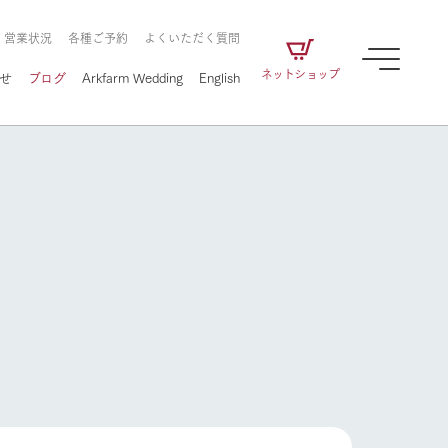
・営業状況
各種ご予約
よくいただく質問
ネットショップ
せ
ブログ
Arkfarm Wedding
English
牧場の楽しみ方
ェアの
牧場スタッフが季節ごとの楽しみ方やシーン
別の楽しみ方をナビゲート
に向けて
想い
企業情報
循環する
をはじめ、私たちが
届け、
の食品はすべて、「家
1972年から時代の変革とともに
この地で挑んできた
農業のために推進し
を描く
て食べさせられるも
歩んできたArk館ヶ森のヒストリ
循環型農業のかたち
の取り組みをご紹介
る」という一貫した
ーや会社概要など、株式会社ア
牧場の楽しみ方
で作られています。
ークにまつわる情報をご紹介し
アクティビティ／体験
ます。