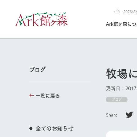
2026/
2026
Ark館ヶ森に
8/7
30°c
/
22°c
2026
(金)
Ark館ヶ森について
私たちの取り組み
生産品を見る
牧場へ行く
よく見られて
牧場
ブログ
今日の牧場
本日の営業時間や
更新日：2017/
花状況などを毎日
一覧に戻る
1Pでわかる A
育てる
館ヶ森高原豚
ブログ
私たちの創業ス
環境を整え、
岩手県館ヶ森地
施設・体験情
Share
事業領域・取り
豊かな命を育む
の中、徹底した
トピックを取り上
しい衛生管理の
牧場トップ
わかりやすくご
て育てています。
全てのお知らせ
フラワーガ