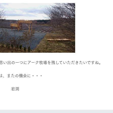
牧場に行く
私たちの取
今日の牧場
育てる
森について
館ヶ森エリアについて
つくる
イベント
つなげる
の想い
牧場の楽しみ方
循環する
Ark館ヶ森
フラワーガーデン
に向けて
動物とふれあう
生産品を見
思い出の一つにアーク牧場を残していただきたいですね。
アクティビティ・体験
レストラン
トリー映像
生産品一覧
は、またの機会に・・・
ショップ／お買い物
館ヶ森高原豚
牧場マップ
生産品への想
部 岩渕
周遊バスのご案内
Arkfarm Wed
営業時間・料金
アクセス
Arkfarm 
ペットをお連れのお客様へ