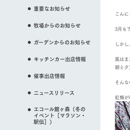
花のある美しい自
重要なお知らせ
わりを存分に味わ
こんに
営業時間・料金
イベント/フェア
牧場からのお知らせ
交通アクセス
レストラン
3月も
よくいただく質問
牧場の生産品を知
ガーデンからのお知らせ
い、ビュッフェス
しかし
団体のお客様へ
動物とふれあう
50周年ヒスト
周遊バス
ペットをお連れのお客様へ
キッチンカー出店情報
風はま
アークグループの
記念し、これま
朝と夕
お問い合わせ・資料請求
牧場内を巡る周遊
とめた映像を制
催事出店情報
た。（動画サイ
牧場マップを見る
そんな
ニュースリリース
紅梅が
エコール館ヶ森（冬の
イベント［マラソン・
営業時間・料金
交通アクセス
駅伝］）