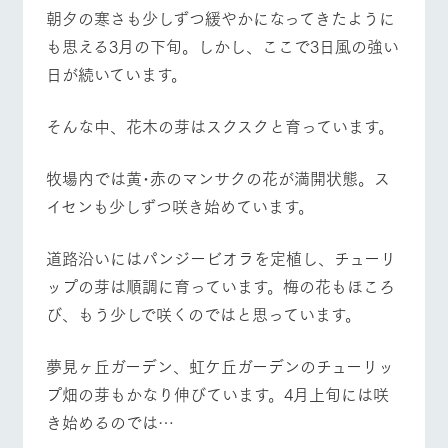
施設・体験情報
朝夕の寒さも少しずつ緩やかになってきたように
も思える3月の下旬。しかし、ここで3日風の強い
ArkFarm Wedding
フラワー
動物とふ
アクティ
日が続いています。
ガーデン
れあう
ビティ／
体験
イベント/フェア
レストラン/BBQ
フラワーガーデン
花のある美しい
触れて、感じ
そんな中、花木の芽はスクスクと育っています。
ツリーハウスや
自然環境の中、
て、学ぶ。館ヶ
お知らせ
各種体験教室な
季節の移り変わ
森の雄大な自然
ど、楽しみなが
りを存分に味わ
なかで動物とふ
ブログ
牧場内では黄･赤のマンサクの花が満開状態。ス
ら学べる様々な
う
れあう
アクティビティ
お問い合わせ・資料請求
イセンも少しずつ咲き始めています。
動物とふれあう
アクティビティ/体験
ショップ/お買い物
営業時
生産品カタログ・資料DL
間・料金
レストラ
ショップ
牧場マッ
道路沿いにはパンジービオラを定植し、チューリ
ン
／お買い
プ
交通アク
English (Google Translate)
物
セス
ップの芽は順調に育っています。梅の花もほころ
牧場の生産品を
牧場マップのダ
牧場マップを見る
周遊バス
丹精込めて育て
知り尽くした料
ウンロード
び、もう少しで咲くのではと思っています。
よくいた
だく質問
た生産品をはじ
理人が腕を振
ネットショップ
め、牧場産の逸
い、ビュッフェ
団体のお
品を取り揃えた
夢見ヶ丘ガーデン、虹ケ丘ガーデンのチューリッ
スタイルで提供
客様へ
店舗
プ畑の芽もかなり伸びています。4月上旬には咲
ペットを
お連れの
き始めるのでは…
周遊バス
お客様へ
営業時間・料金
交通アクセス