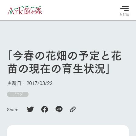
MENU
30°c
/
22°c
30°c
/
22°c
8/6
8/6
2026
2026
(木)
(木)
｢今春の花畑の予定と花
牧場へ行
よく見られている情報
苗の現在の育生状況｣
く
ホーム
今日の牧
イベン
牧場の楽
場・営業
ト/フェ
しみ方
Ark館ヶ森について
更新日：2017/03/22
案内
ア
牧場スタッフが
本日の営業時間
Ark館ヶ森で開
ブログ
季節ごとの楽し
牧場に行く
や牧場の天気、
催しているイベ
み方やシーン別
ガーデンの開花
ント・フェアの
の楽しみ方をナ
Share
状況などを毎日
情報やスケジュ
ビゲート
更新
ール
私たちの取り組み
牧場トップ
今日の牧場
牧場の楽しみ方
生産品を見る