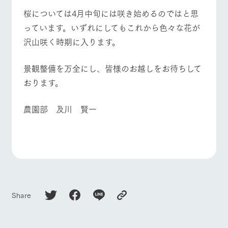
お問い合
牧場内を巡る周
桜については4月中旬には咲き始めるのではと思
わせ・資
よくあるご質問
団体のお客様へ
遊バスのご案内
料請求
っています。いずれにしてもこれから色々な花が
個人情報取扱いについて
ペットをお連れの
沢山咲く時期に入ります。
お問い合わせ
お客様へ
景観整備を万全にし、皆様のお越しをお待ちして
おります。
農園部 及川 賢一
Share